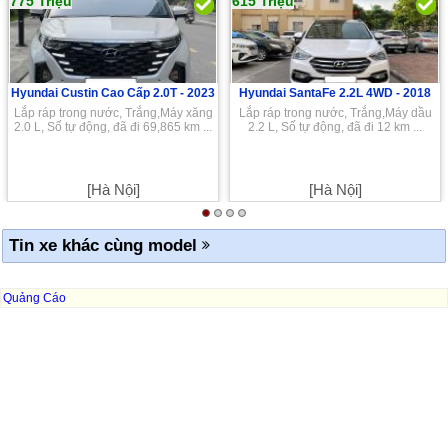
775 Triệu
615 Triệu
Hyundai Custin Cao Cấp 2.0T -
2023
Hyundai SantaFe 2.2L 4WD -
2018
Lắp ráp trong nước, Trắng,Máy xăng
Lắp ráp trong nước, Trắng,Máy dầu
2.0 L, Số tự động, đã đi 69,865 km ...
2.2 L, Số tự động, đã đi 12 km ...
[Hà Nội]
[Hà Nội]
Tin xe khác cùng model
Quảng Cáo