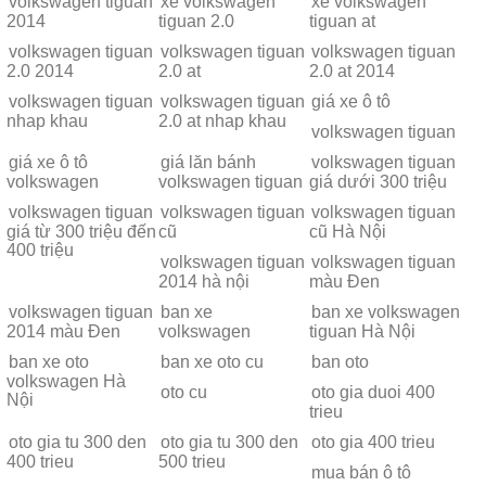
volkswagen tiguan
xe volkswagen
xe volkswagen
2014
tiguan 2.0
tiguan at
volkswagen tiguan
volkswagen tiguan
volkswagen tiguan
2.0 2014
2.0 at
2.0 at 2014
volkswagen tiguan
volkswagen tiguan
giá xe ô tô
nhap khau
2.0 at nhap khau
volkswagen tiguan
giá xe ô tô
giá lăn bánh
volkswagen tiguan
volkswagen
volkswagen tiguan
giá dưới 300 triệu
volkswagen tiguan
volkswagen tiguan
volkswagen tiguan
giá từ 300 triệu đến
cũ
cũ Hà Nội
400 triệu
volkswagen tiguan
volkswagen tiguan
2014 hà nội
màu Đen
volkswagen tiguan
ban xe
ban xe volkswagen
2014 màu Đen
volkswagen
tiguan Hà Nội
ban xe oto
ban xe oto cu
ban oto
volkswagen Hà
oto cu
oto gia duoi 400
Nội
trieu
oto gia tu 300 den
oto gia tu 300 den
oto gia 400 trieu
400 trieu
500 trieu
mua bán ô tô