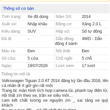
Thông số cơ bản
Tình trạng:
Xe đã dùng
Năm SX:
2014
Xuất xứ:
Nhập khẩu
Động cơ:
Xăng 2.0 L
Kiểu dáng:
SUV
Hộp số:
Số tự động
Đã đi:
-
Dẫn động:
4WD - Dẫn
động 4 bánh
Màu xe:
Đen
Nội thất:
Đen
Số cửa:
5 cửa
Chỗ ngồi:
5 chỗ
Ngày:
19/07/2026
Lượt xem:
17 lượt
Thông tin mô tả:
Volkswagen Tiguan 2.0 AT 2014 đăng ký lần đầu 2016, tên
cá nhân đi ít giữ gìn rất mới
Trang bị: màn hình tích hợp camera lùi, phanh tay điện tử,
nội thất zin theo xe, trần xe siêu mới...
cam kết chất lượng xe nguyên zin _ sai tặng xe quý
khách