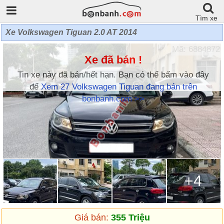
Tìm xe
Xe Volkswagen Tiguan 2.0 AT 2014
Mã: 6884872
Xe đã bán !
Tin xe này đã bán/hết hạn. Bạn có thể bấm vào đây
để
Xem 27 Volkswagen Tiguan đang bán trên
bonbanh.com >>
+4
Giá bán:
355 Triệu