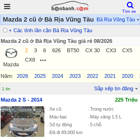
Tìm xe
Mazda 2 cũ ở Bà Rịa Vũng Tàu
Bà Rịa Vũng Tàu
+ Các tỉnh lân cận Bà Rịa Vũng Tàu
Mazda 2 cũ ở Bà Rịa Vũng Tàu giá rẻ 08/2026
2
3
6
626
BT50
CX 30
CX3
CX5
...
CX8
Mazda
Năm:
2026
2025
2024
2023
2022
2021
2020
Sắp xếp tin đăng
1 tin
Mazda 2 S - 2014
225 Triệu
Xe cũ
Trong nước
Màu bạc
Máy xăng 1.5 L
Số tự động
5 chỗ
Đã đi 89,000 km