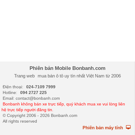
khẩu -
2025
Mazda 2
525.000.000
525.000.000
525.000.000
Sport
Luxury
nhập
khẩu -
2025
Phiên bản Mobile Bonbanh.com
Mazda 2
455.000.000
455.000.000
455.000.000
Trang web
mua bán ô tô
uy tín nhất Việt Nam từ 2006
Luxury
Điện thoại:
024-7109 7999
nhập
Hotline:
094 2727 225
khẩu -
Email: contact@bonbanh.com
Bonbanh không bán xe trực tiếp, quý khách mua xe vui lòng liên
2025
hệ trực tiếp người đăng tin.
Mazda 2
428.000.000
428.000.000
428.000.000
© Copyright 2006 - 2026 Bonbanh.com
All rights reserved
Deluxe
Phiên bản máy tính
nhập