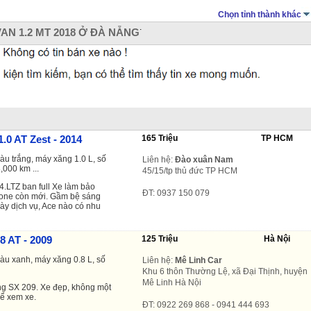
Chọn tỉnh thành khác
.
N 1.2 MT 2018 Ở ĐÀ NẴNG
.0 AT Zest - 2014
165 Triệu
TP HCM
àu trắng, máy xăng 1.0 L, số
Liên hệ:
Đào xuân Nam
,000 km ...
45/15/tp thủ đức TP HCM
4.LTZ ban full Xe làm bảo
ĐT: 0937 150 079
itone còn mới. Gầm bệ sáng
gày dịch vụ, Ace nào có nhu
8 AT - 2009
125 Triệu
Hà Nội
màu xanh, máy xăng 0.8 L, số
Liên hệ:
Mê Linh Car
Khu 6 thôn Thường Lệ, xã Đại Thịnh, huyện
Mê Linh Hà Nội
ng SX 209. Xe đẹp, không một
để xem xe.
ĐT: 0922 269 868 - 0941 444 693