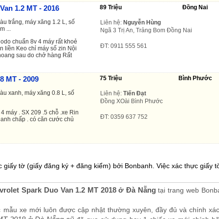
Van 1.2 MT - 2016
89 Triệu
Đồng Nai
àu trắng, máy xăng 1.2 L, số
Liên hệ:
Nguyễn Hùng
m ...
Ngã 3 Trị An, Trảng Bom Đồng Nai
 odo chuẩn 8v 4 máy rất khoẻ
ĐT: 0911 555 561
n liền Keo chỉ máy số zin Nội
ở khoang sau do chở hàng Rất
.8 MT - 2009
75 Triệu
Bình Phước
màu xanh, máy xăng 0.8 L, số
Liên hệ:
Tiến Đạt
Đồng XOài Bình Phước
4 máy . SX 209 .5 chỗ .xe Rin
ĐT: 0359 637 752
anh chấp . có căn cước chủ
 giấy tờ (giấy đăng ký + đăng kiểm) bởi Bonbanh. Việc xác thực giấy tờ
vrolet Spark Duo Van 1.2 MT 2018 ở Đà Nẵng
tại trang web Bon
.
c mẫu xe mới luôn được cập nhật thường xuyên, đầy đủ và chính xá