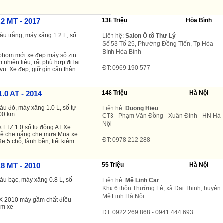
.2 MT - 2017
138 Triệu
Hòa Bình
àu trắng, máy xăng 1.2 L, số
Liên hệ:
Salon Ô tô Thư Lý
Số 53 Tổ 25, Phường Đồng Tiến, Tp Hòa
Bình Hòa Bình
 phom mới xe đẹp máy số zin
 nhiên liệu, rất phù hợp đi lại
ĐT: 0969 190 577
vụ. Xe đẹp, giữ gìn cẩn thận
.0 AT - 2014
148 Triệu
Hà Nội
àu đỏ, máy xăng 1.0 L, số tự
Liên hệ:
Duong Hieu
00 km ...
CT3 - Phạm Văn Đồng - Xuân Đỉnh - HN Hà
Nội
k LTZ 1.0 số tự động AT Xe
 về che nắng che mưa Mua xe
ĐT: 0978 212 288
e 5 chỗ, lành bền, tiết kiệm
.8 MT - 2010
55 Triệu
Hà Nội
àu bạc, máy xăng 0.8 L, số
Liên hệ:
Mê Linh Car
Khu 6 thôn Thường Lệ, xã Đại Thịnh, huyện
Mê Linh Hà Nội
SX 2010 máy gầm chất điều
em xe
ĐT: 0922 269 868 - 0941 444 693