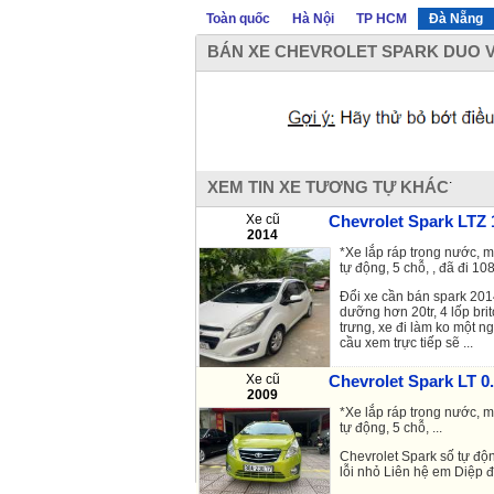
Toàn quốc
Hà Nội
TP HCM
Đà Nẵng
BÁN XE CHEVROLET SPARK DUO VA
.
XEM TIN XE TƯƠNG TỰ KHÁC
Xe cũ
Chevrolet Spark LTZ 1
2014
*Xe lắp ráp trong nước, m
tự động, 5 chỗ, , đã đi 108
Đổi xe cần bán spark 201
dưỡng hơn 20tr, 4 lốp br
trưng, xe đi làm ko một n
cầu xem trực tiếp sẽ ...
Xe cũ
Chevrolet Spark LT 0.
Mã: 6929026
2009
*Xe lắp ráp trong nước, 
tự động, 5 chỗ, ...
Chevrolet Spark số tự độ
lỗi nhỏ Liên hệ em Diệp 