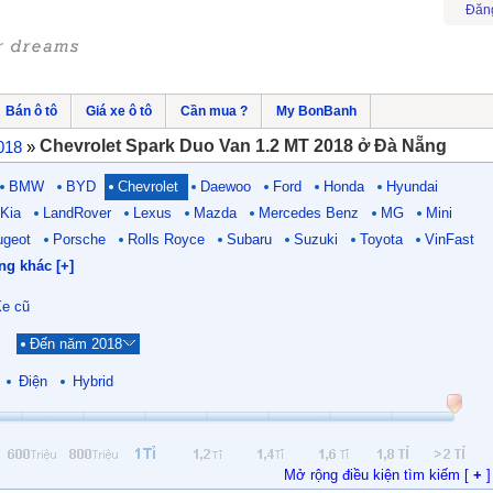
Đăn
Bán ô tô
Giá xe ô tô
Cần mua ?
My BonBanh
Chevrolet Spark Duo Van 1.2 MT 2018 ở Đà Nẵng
018
»
BMW
BYD
Chevrolet
Daewoo
Ford
Honda
Hyundai
Kia
LandRover
Lexus
Mazda
Mercedes Benz
MG
Mini
ugeot
Porsche
Rolls Royce
Subaru
Suzuki
Toyota
VinFast
ng khác [+]
e cũ
Đến năm 2018
Điện
Hybrid
Mở rộng điều kiện tìm kiếm [
+
]