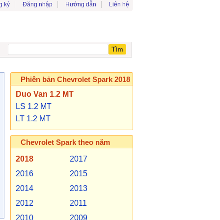
g ký
Đăng nhập
Hướng dẫn
Liên hệ
Phiên bản Chevrolet Spark 2018
Duo Van 1.2 MT
LS 1.2 MT
LT 1.2 MT
Chevrolet Spark theo năm
2018
2017
2016
2015
2014
2013
2012
2011
2010
2009