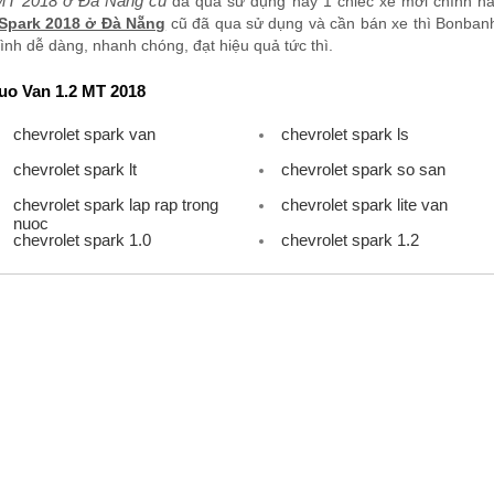
 MT 2018 ở Đà Nẵng cũ
đã qua sử dụng hay 1 chiếc xe mới chính hãng
 Spark 2018 ở Đà Nẵng
cũ đã qua sử dụng và cần bán xe thì Bonbanh
ình dễ dàng, nhanh chóng, đạt hiệu quả tức thì.
uo Van 1.2 MT 2018
chevrolet spark van
chevrolet spark ls
chevrolet spark lt
chevrolet spark so san
chevrolet spark lap rap trong
chevrolet spark lite van
nuoc
chevrolet spark 1.0
chevrolet spark 1.2