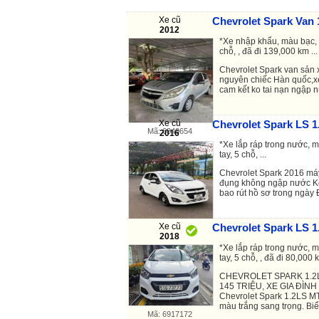
Xe cũ
Chevrolet Spark Van 1
2012
*Xe nhập khẩu, màu bạc, 
chỗ, , đã đi 139,000 km ...
Chevrolet Spark van sản
nguyên chiếc Hàn quốc,xe
cam kết ko tai nạn ngập 
Xe cũ
Chevrolet Spark LS 1
Mã: 6840654
2016
*Xe lắp ráp trong nước, m
tay, 5 chỗ, ...
Chevrolet Spark 2016 má
đụng không ngập nước Ke
bao rút hồ sơ trong ngày
Xe cũ
Chevrolet Spark LS 1
Mã: 6929737
2018
*Xe lắp ráp trong nước, m
tay, 5 chỗ, , đã đi 80,000 k
CHEVROLET SPARK 1.2L
145 TRIỆU, XE GIA ĐÌNH
Chevrolet Spark 1.2LS MT
màu trắng sang trọng. Biển
Mã: 6917172