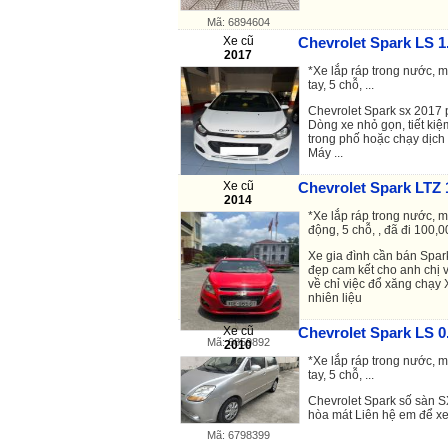
Mã: 6894604
Xe cũ
Chevrolet Spark LS 1
2017
*Xe lắp ráp trong nước, m
tay, 5 chỗ, ...
Chevrolet Spark sx 2017
Dòng xe nhỏ gọn, tiết kiệm
trong phố hoặc chạy dịch 
Máy ...
Xe cũ
Chevrolet Spark LTZ 1
Mã: 6713331
2014
*Xe lắp ráp trong nước, m
động, 5 chỗ, , đã đi 100,0
Xe gia đình cần bán Spar
đẹp cam kết cho anh chị
về chỉ việc đổ xăng chạy X
nhiên liệu
Xe cũ
Chevrolet Spark LS 0
Mã: 6859892
2010
*Xe lắp ráp trong nước, m
tay, 5 chỗ, ...
Chevrolet Spark số sàn 
hòa mát Liên hệ em để x
Mã: 6798399