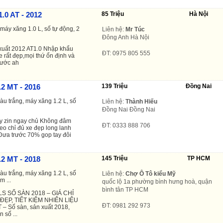
.0 AT - 2012
85 Triệu
Hà Nội
máy xăng 1.0 L, số tự động, 2
Liên hệ:
Mr Túc
Đông Anh Hà Nội
 xuất 2012 AT1.0 Nhập khẩu
ĐT: 0975 805 555
 rất đẹp,mọi thứ ổn định và
nước ah
.2 MT - 2016
139 Triệu
Đồng Nai
àu trắng, máy xăng 1.2 L, số
Liên hệ:
Thành Hiếu
Đồng Nai Đồng Nai
y zin ngay chủ Không đâm
ĐT: 0333 888 706
o chỉ đủ xe đẹp long lanh
 Đưa trước 70% gop tay đôi
.2 MT - 2018
145 Triệu
TP HCM
àu trắng, máy xăng 1.2 L, số
Liên hệ:
Chợ Ô Tô kiểu Mỹ
m ...
quốc lộ 1a phường bình hưng hoà, quận
bình tân TP HCM
S SỐ SÀN 2018 – GIÁ CHỈ
 ĐẸP, TIẾT KIỆM NHIÊN LIỆU
ĐT: 0981 292 973
 – Số sàn, sản xuất 2018,
 số ...