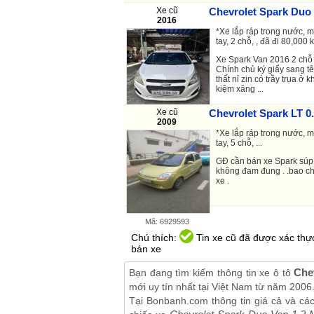
Xe cũ
Chevrolet Spark Duo 
2016
*Xe lắp ráp trong nước, m
tay, 2 chỗ, , đã đi 80,000 k
Xe Spark Van 2016 2 chỗ
Chính chủ ký giấy sang tê
thất nỉ zin có trầy trụa 
kiệm xăng ...
Xe cũ
Chevrolet Spark LT 0
Mã: 6929636
2009
*Xe lắp ráp trong nước, 
tay, 5 chỗ, ...
GĐ cần bán xe Spark súp 
không đam đung . .bao ch
xe .
Mã: 6929593
Chú thích:
Tin xe cũ đã được xác thực
bán xe
Che
Bạn đang tìm kiếm thông tin xe ô tô
mới uy tín nhất tại Việt Nam từ năm 2006
Tại Bonbanh.com thông tin giá cả và cá