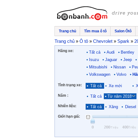
Trang chủ
Tìm mua ô tô
Salon Ôtô
Trang chủ
»
Ô tô
»
Chevrolet
»
Spark
»
2
Hãng xe:
Tất cả
Audi
Bentley
Isuzu
Jaguar
Jeep
Mitsubishi
Nissan
Pe
Volkswagen
Volvo
Hã
Tình trạng xe:
Tất cả
Xe mới
X
Năm :
Tất cả
Từ năm 2018
Nhiên liệu:
Tất cả
Xăng
Diesel
Giới hạn giá: