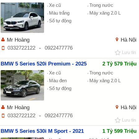
Xe cũ
Trong nước
Màu trắng
Máy xăng 2.0 L
Số tự động
Mr Hoàng
Hà Nội
0332722122
-
0922477776
Lưu tin
BMW 5 Series 520i Premium - 2025
2 Tỷ 579 Triệu
Xe cũ
Trong nước
Màu đen
Máy xăng 2.0 L
Số tự động
Mr Hoàng
Hà Nội
0332722122
-
0922477776
Lưu tin
BMW 5 Series 530i M Sport - 2021
1 Tỷ 599 Triệu