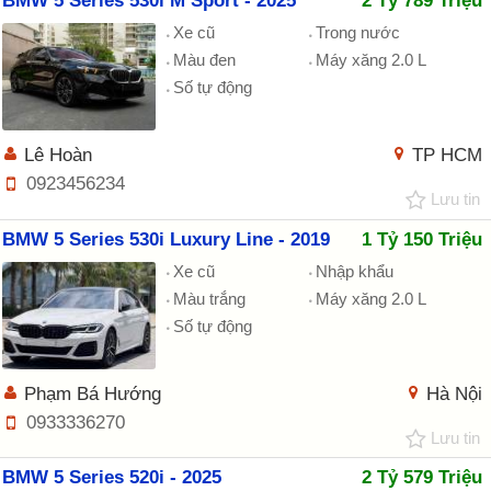
BMW 5 Series 530i M Sport - 2025
2 Tỷ 789 Triệu
Xe cũ
Trong nước
Màu đen
Máy xăng 2.0 L
Số tự động
Lê Hoàn
TP HCM
0923456234
Lưu tin
BMW 5 Series 530i Luxury Line - 2019
1 Tỷ 150 Triệu
Xe cũ
Nhập khẩu
Màu trắng
Máy xăng 2.0 L
Số tự động
Phạm Bá Hướng
Hà Nội
0933336270
Lưu tin
BMW 5 Series 520i - 2025
2 Tỷ 579 Triệu