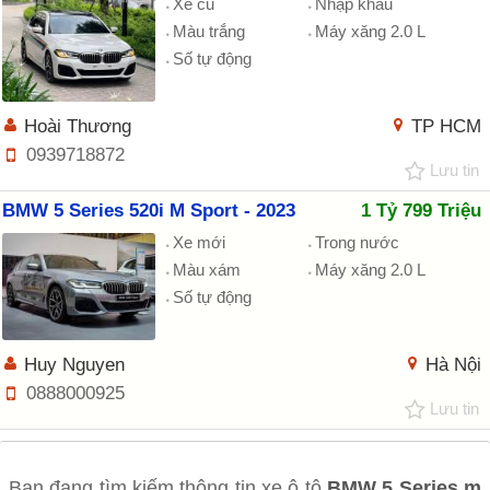
Xe cũ
Nhập khẩu
Màu trắng
Máy xăng 2.0 L
Số tự động
Hoài Thương
TP HCM
0939718872
Lưu tin
BMW 5 Series 520i M Sport - 2023
1 Tỷ 799 Triệu
Xe mới
Trong nước
Màu xám
Máy xăng 2.0 L
Số tự động
Huy Nguyen
Hà Nội
0888000925
Lưu tin
Bạn đang tìm kiếm thông tin xe ô tô
BMW 5 Series m