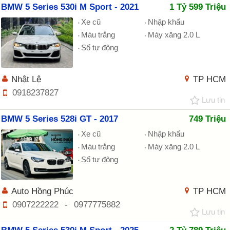
BMW 5 Series 530i M Sport - 2021
1 Tỷ 599 Triệu
Xe cũ
Nhập khẩu
Màu trắng
Máy xăng 2.0 L
Số tự động
Nhật Lệ
TP HCM
0918237827
Lưu tin
BMW 5 Series 528i GT - 2017
749 Triệu
Xe cũ
Nhập khẩu
Màu trắng
Máy xăng 2.0 L
Số tự động
Auto Hồng Phúc
TP HCM
0907222222
-
0977775882
Lưu tin