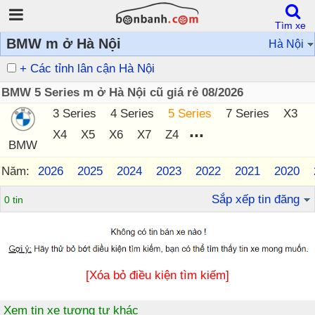
Tìm xe
BMW m ở Hà Nội
Hà Nội
+ Các tỉnh lân cận Hà Nội
BMW 5 Series m ở Hà Nội cũ giá rẻ 08/2026
3 Series
4 Series
5 Series
7 Series
X3
...
X4
X5
X6
X7
Z4
BMW
Năm:
2026
2025
2024
2023
2022
2021
2020
Sắp xếp tin đăng
0 tin
[Xóa bỏ điều kiện tìm kiếm]
Xem tin xe tương tự khác