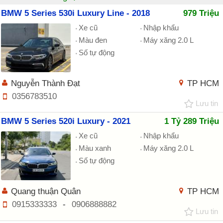
BMW 5 Series 530i Luxury Line - 2018
979 Triệu
Xe cũ
Nhập khẩu
Màu đen
Máy xăng 2.0 L
Số tự động
Nguyễn Thành Đạt
TP HCM
0356783510
Lưu tin
BMW 5 Series 520i Luxury - 2021
1 Tỷ 289 Triệu
Xe cũ
Nhập khẩu
Màu xanh
Máy xăng 2.0 L
Số tự động
Quang thuận Quân
TP HCM
0915333333
-
0906888882
Lưu tin