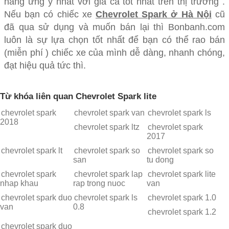
hãng ưng ý nhất với giá cả tốt nhất trên thị trường .
Nếu bạn có chiếc xe
Chevrolet Spark ở Hà Nội
cũ
đã qua sử dụng và muốn bán lại thì Bonbanh.com
luôn là sự lựa chọn tốt nhất để bạn có thể rao bán
(miễn phí ) chiếc xe của mình dễ dàng, nhanh chóng,
đạt hiệu quả tức thì.
Từ khóa liên quan Chevrolet Spark lite
chevrolet spark
chevrolet spark van
chevrolet spark ls
2018
chevrolet spark ltz
chevrolet spark
2017
chevrolet spark lt
chevrolet spark so
chevrolet spark so
san
tu dong
chevrolet spark
chevrolet spark lap
chevrolet spark lite
nhap khau
rap trong nuoc
van
chevrolet spark duo
chevrolet spark ls
chevrolet spark 1.0
van
0.8
chevrolet spark 1.2
chevrolet spark duo