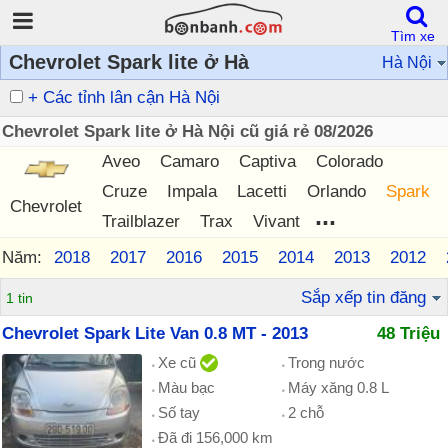
Tìm xe
Chevrolet Spark lite ở Hà
Hà Nội
+ Các tỉnh lân cận Hà Nội
Chevrolet Spark lite ở Hà Nội cũ giá rẻ 08/2026
Aveo
Camaro
Captiva
Colorado
Cruze
Impala
Lacetti
Orlando
Spark
Chevrolet
...
Trailblazer
Trax
Vivant
Năm:
2018
2017
2016
2015
2014
2013
2012
Sắp xếp tin đăng
1 tin
Chevrolet Spark Lite Van 0.8 MT - 2013
48 Triệu
Xe cũ
Trong nước
Màu bạc
Máy xăng 0.8 L
Số tay
2 chỗ
Đã đi 156,000 km