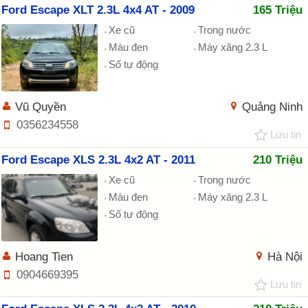
Ford Escape XLT 2.3L 4x4 AT - 2009
165 Triệu
Xe cũ
Trong nước
Màu đen
Máy xăng 2.3 L
Số tự động
Vũ Quyền
Quảng Ninh
0356234558
Lưu tin
Ford Escape XLS 2.3L 4x2 AT - 2011
210 Triệu
Xe cũ
Trong nước
Màu đen
Máy xăng 2.3 L
Số tự động
Hoang Tien
Hà Nội
0904669395
Lưu tin