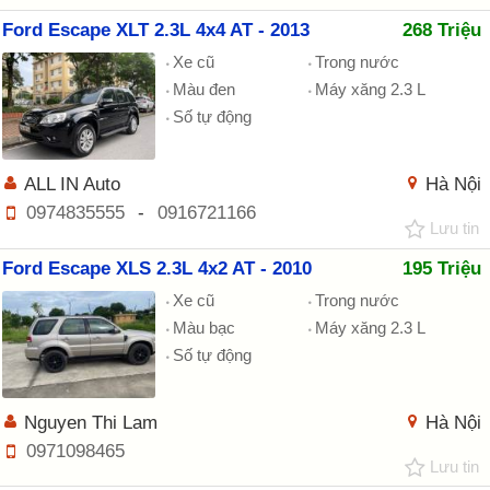
Ford Escape XLT 2.3L 4x4 AT - 2013
268 Triệu
Xe cũ
Trong nước
Màu đen
Máy xăng 2.3 L
Số tự động
ALL IN Auto
Hà Nội
0974835555
-
0916721166
Lưu tin
Ford Escape XLS 2.3L 4x2 AT - 2010
195 Triệu
Xe cũ
Trong nước
Màu bạc
Máy xăng 2.3 L
Số tự động
Nguyen Thi Lam
Hà Nội
0971098465
Lưu tin