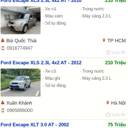
Ford Escape XLS 2.3L 4x2 AT - 2010
210 Triệu
Xe cũ
Trong nước
Màu xám
Máy xăng 2.3 L
Số tự động
Bùi Quốc Thái
TP HCM
0916774947
Lưu tin
Ford Escape XLS 2.3L 4x2 AT - 2012
210 Triệu
Xe cũ
Trong nước
Màu ghi
Máy xăng 2.3 L
Số tự động
Xuân Khánh
Hà Nội
0965896000
Lưu tin
Ford Escape XLT 3.0 AT - 2002
75 Triệu