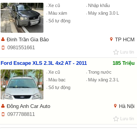
Xe cũ
Nhập khẩu
Màu xám
Máy xăng 3.0 L
Số tự động
Đinh Trần Gia Bảo
TP HCM
0981551661
Lưu tin
Ford Escape XLS 2.3L 4x2 AT - 2011
185 Triệu
Xe cũ
Trong nước
Màu bạc
Máy xăng 2.3 L
Số tự động
Đông Anh Car Auto
Hà Nội
0977788811
Lưu tin