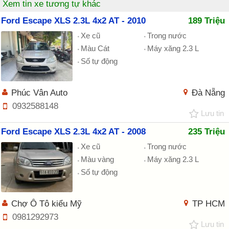
Xem tin xe tương tự khác
Ford Escape XLS 2.3L 4x2 AT - 2010
189 Triệu
Xe cũ
Trong nước
Màu Cát
Máy xăng 2.3 L
Số tự động
Phúc Vân Auto
Đà Nẵng
0932588148
Lưu tin
Ford Escape XLS 2.3L 4x2 AT - 2008
235 Triệu
Xe cũ
Trong nước
Màu vàng
Máy xăng 2.3 L
Số tự động
Chợ Ô Tô kiểu Mỹ
TP HCM
0981292973
Lưu tin