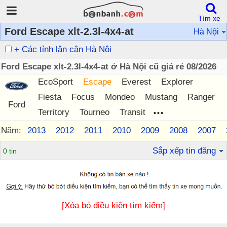
Tìm xe
Ford Escape xlt-2.3l-4x4-at
Hà Nội
+ Các tỉnh lân cận Hà Nội
Ford Escape xlt-2.3l-4x4-at ở Hà Nội cũ giá rẻ 08/2026
EcoSport
Escape
Everest
Explorer
Fiesta
Focus
Mondeo
Mustang
Ranger
Ford
...
Territory
Tourneo
Transit
Năm:
2013
2012
2011
2010
2009
2008
2007
Sắp xếp tin đăng
0 tin
[Xóa bỏ điều kiện tìm kiếm]