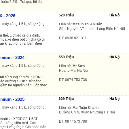
 hoặc 6.2% . Trả góp tối đa ...
X - 2026
520 Triệu
Hà Nội
, máy xăng 1.5 L, số tự động,
Liên hệ:
Mitsubishi An Dân
Số 1 Nguyễn Văn Linh , Long Biên Hà Nội
 thế, 1 chiếc xe gia đình,
ĐT: 0938 821 311
 mua xe điện option chả có gì
ập khẩu, rộng rãi bền, điều
emium - 2024
559 Triệu
Hà Nội
, máy xăng 1.5 L, số tự động,
Liên hệ:
Mr Sơn
Hoàng Mai Hà Nội
chủ sử dụng từ mới. KHÔNG
ĐT: 0974 753 738
o dưỡng full lịch sử hãng.
, gầm bệ nguyên bản. Lốp theo
emium - 2025
609 Triệu
Hà Nội
, máy xăng 1.5 L, số tự động,
Liên hệ:
Mai Tuấn Khanh
Đường CN 9, Xuân Phương Hà Nội
tsubishi XFORCE 1.5AT
ĐT: 0977 573 788
àu trắng siêu mới. Odo
cực ít và giữ gìn Giá chào bán