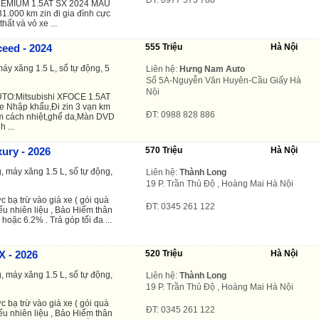
EMIUM 1.5AT SX 2024 MÀU
000 km zin đi gia đình cực
hất và vỏ xe ...
ceed - 2024
555 Triệu
Hà Nội
áy xăng 1.5 L, số tự động, 5
Liên hệ:
Hưng Nam Auto
Số 5A-Nguyễn Văn Huyên-Cầu Giấy Hà
Nội
O:Mitsubishi XFOCE 1.5AT
e Nhập khẩu,Đi zin 3 vạn km
ĐT: 0988 828 886
lm cách nhiệt,ghế da,Màn DVD
 ...
ury - 2026
570 Triệu
Hà Nội
, máy xăng 1.5 L, số tự động,
Liên hệ:
Thành Long
19 P. Trần Thủ Độ , Hoàng Mai Hà Nội
c bạ trừ vào giá xe ( gói quà
ĐT: 0345 261 122
hiếu nhiên liệu , Bảo Hiểm thân
 hoặc 6.2% . Trả góp tối đa ...
X - 2026
520 Triệu
Hà Nội
, máy xăng 1.5 L, số tự động,
Liên hệ:
Thành Long
19 P. Trần Thủ Độ , Hoàng Mai Hà Nội
c bạ trừ vào giá xe ( gói quà
ĐT: 0345 261 122
hiếu nhiên liệu , Bảo Hiểm thân