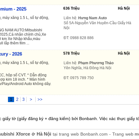
emium - 2025
636 Triệu
Hà Nội
, máy xăng 1.5 L, số tự động,
Liên hệ:
Hưng Nam Auto
Số 5A-Nguyễn Văn Huyên-Cầu Giấy Hà
Nội
NG NAM AUTO:Mitsubishi
025,Cá nhân chính chủ,Xe
ĐT: 0988 828 886
00 km Xe Nhập khẩu,màu
l lắp thêm film ...
ury - 2026
578 Triệu
Hà Nội
, máy xăng 1.5 L, số tự động,
Liên hệ:
Phạm Phương Thảo
Yên Nghĩa, Hà Đông Hà Nội
EC, hộp số CVT. * Dẫn động
ĐT: 0975 789 750
ợp kim 18 inch. * Màn hình
CarPlay/Android Auto không dây.
1
2
3
>
>>
 giấy tờ (giấy đăng ký + đăng kiểm) bởi Bonbanh. Việc xác thực giấy tờ
subishi Xforce ở Hà Nội
tại trang web Bonbanh.com - Trang web
m