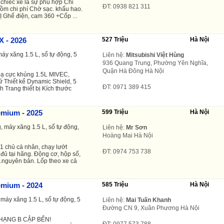
1 chiếc xe là sự phù hợp Chi
ĐT: 0938 821 311
Gồm chi phí Chờ sạc. khấu hao.
 Ghế điện, cam 360 +Cốp ...
X - 2026
527 Triệu
Hà Nội
áy xăng 1.5 L, số tự động, 5
Liên hệ:
Mitsubishi Việt Hùng
936 Quang Trung, Phường Yên Nghĩa,
Quận Hà Đông Hà Nội
bạ cực khủng 1.5L MIVEC,
 Thiết kế Dynamic Shield, 5
ĐT: 0971 389 415
 Trang thiết bị Kích thước
emium - 2025
599 Triệu
Hà Nội
, máy xăng 1.5 L, số tự động,
Liên hệ:
Mr Sơn
Hoàng Mai Hà Nội
1 chủ cá nhân, chạy lướt
ĐT: 0974 753 738
ủ tại hãng. Động cơ, hộp số,
...nguyên bản. Lốp theo xe cả
emium - 2024
585 Triệu
Hà Nội
máy xăng 1.5 L, số tự động, 5
Liên hệ:
Mai Tuấn Khanh
Đường CN 9, Xuân Phương Hà Nội
HẠNG B CẬP BẾN!
ĐT: 0977 573 788