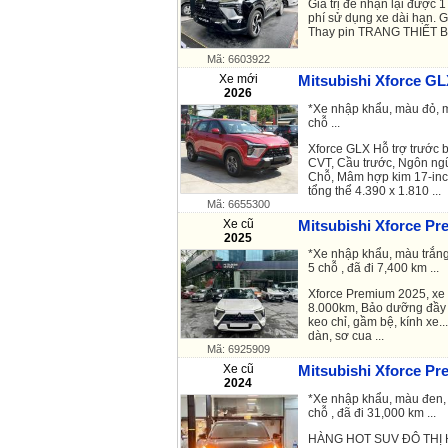
Giá trị để nhận lại được 
phí sử dụng xe dài hạn. 
Thay pin TRANG THIẾT BỊ
Mã: 6603922
Xe mới
Mitsubishi Xforce GL
2026
*Xe nhập khẩu, màu đỏ, m
chỗ ...
Xforce GLX Hỗ trợ trước 
CVT, Cầu trước, Ngôn ngữ
Chỗ, Mâm hợp kim 17-inch
tổng thể 4.390 x 1.810 ...
Mã: 6655300
Xe cũ
Mitsubishi Xforce Pr
2025
*Xe nhập khẩu, màu trắng
5 chỗ , đã đi 7,400 km ...
Xforce Premium 2025, xe 
8.000km, Bảo dưỡng đầy đ
keo chỉ, gầm bệ, kính xe.
dàn, sơ cua ...
Mã: 6925909
Xe cũ
Mitsubishi Xforce Pr
2024
*Xe nhập khẩu, màu đen, 
chỗ , đã đi 31,000 km ...
HÀNG HOT SUV ĐÔ THỊ 