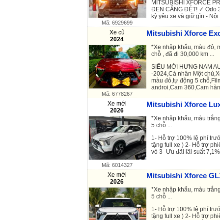
MITSUBISHI XFORCE PR
ĐEN CĂNG ĐÉT! ✓ Odo 31.
kỳ yêu xe và giữ gìn - Nội t
Mã: 6929699
Xe cũ
Mitsubishi Xforce Ex
2024
*Xe nhập khẩu, màu đỏ, m
chỗ , đã đi 30,000 km ...
SIÊU MỚI HƯNG NAM AUT
-2024,Cá nhân Một chủ,X
màu đỏ,tự động 5 chỗ,Fi
androi,Cam 360,Cam hành
Mã: 6778267
Xe mới
Mitsubishi Xforce Lux
2026
*Xe nhập khẩu, màu trắng
5 chỗ ...
1- Hỗ trợ 100% lệ phí trướ
tặng full xe ) 2- Hỗ trợ p
vỏ 3- Ưu đãi lãi suất 7,1%
Mã: 6014327
Xe mới
Mitsubishi Xforce GL
2026
*Xe nhập khẩu, màu trắng
5 chỗ ...
1- Hỗ trợ 100% lệ phí trướ
tặng full xe ) 2- Hỗ trợ p