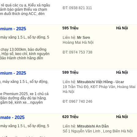
ẻ quá các cụ ạ, Kiểu xả ngâu
ĐT: 0938 821 311
 Cảnh báo giảm thiểu va chạm
ám đuổi thích ứng ACC, đèn
emium - 2025
595 Triệu
Hà Nội
máy xăng 1.5 L, số tự động, 5
Liên hệ:
Mr Sơn
Hoàng Mai Hà Nội
 chạy 13.000km, bảo dưỡng
ĐT: 0974 753 738
, Hộp số, keo chỉ, kính nguyên
. Bảo Hành chính hãng đến
emium - 2025
599 Triệu
Hà Nội
, máy xăng 1.5 L, số tự động,
Liên hệ:
Mitsubishi Việt Hồng - Ucar
19 Trần Thủ Độ, KĐT Pháp Vân, Hoàng Mai
Hà Nội
ce Premium 2025, xe 1 chủ cá
 Bảo dưỡng đầy đủ tại hãng.
ĐT: 0967 740 246
 gầm bệ, kính xe....nguyên
imate - 2025
620 Triệu
Hà Nội
máy xăng 1.5 L, số tự động, 5
Liên hệ:
Mitsubishi An Dân
Số 1 Nguyễn Văn Linh , Long Biên Hà Nội