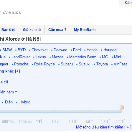
Đăn
Bán ô tô
Giá xe ô tô
Cần mua ?
My BonBanh
hi Xforce ở Hà Nội
BMW
BYD
Chevrolet
Daewoo
Ford
Honda
Hyundai
Kia
LandRover
Lexus
Mazda
Mercedes Benz
MG
Mini
ugeot
Porsche
Rolls Royce
Subaru
Suzuki
Toyota
VinFast
ng khác [+]
e cũ
Đến năm
Điện
Hybrid
Mở rộng điều kiện tìm kiếm [
+
]