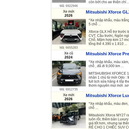
còn bớt cho ae thiện chí ..
Mã: 6922946
Xe mới
Mitsubishi Xforce GL
2026
*Xe nhập khẩu, màu trắng
5 chỗ ...
Xforce GLX Hỗ trợ trước 
CVT, Cầu trước, Ngôn ngữ
Chỗ, Mâm hợp kim 17-inch
tổng thể 4.390 x 1.810 ...
Mã: 6655283
Xe cũ
Mitsubishi Xforce Pr
2024
*Xe nhập khẩu, màu xám, 
chỗ , đã đi 9,000 km ...
MITSHUBISHI XFORCE 1.5
nhân 1 chủ từ mới Odo : 
full lịch sửa hãng 4 lốp th
thơm nguyên mùi mới .sơ .
Mã: 6912735
Xe mới
Mitsubishi Xforce Lux
2026
*Xe nhập khẩu, màu đen, 
chỗ ...
Mitsubishi Xforce MY27 r
luôn rồi; thêm bản Luxur
giá tốt hơn, nhưng lại th
RẺ CHO 1 CHIẾC SUV CỠ