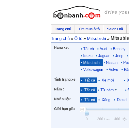
Trang chủ
Tìm mua ô tô
Salon Ôtô
Mitsubis
Trang chủ
»
Ô tô
»
Mitsubishi
»
Hãng xe:
Tất cả
Audi
Bentley
Isuzu
Jaguar
Jeep
Mitsubishi
Nissan
Pe
Volkswagen
Volvo
Hã
Tình trạng xe:
Tất cả
Xe mới
X
Năm :
Tất cả
Từ năm
Nhiên liệu:
Tất cả
Xăng
Diesel
Giới hạn giá: