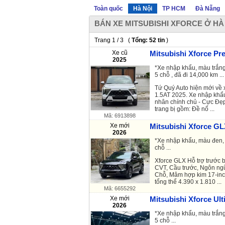
Toàn quốc
Hà Nội
TP HCM
Đà Nẵng
BÁN XE MITSUBISHI XFORCE Ở HÀ
Trang 1 / 3 (
Tổng: 52 tin
)
Xe cũ
Mitsubishi Xforce Pr
2025
*Xe nhập khẩu, màu trắng
5 chỗ , đã đi 14,000 km ...
Tứ Quý Auto hiện mới về 
1.5AT 2025. Xe nhập khẩu
nhân chính chủ - Cực Đẹ
trang bị gồm: Đề nổ ...
Mã: 6913898
Xe mới
Mitsubishi Xforce GL
2026
*Xe nhập khẩu, màu đen, 
chỗ ...
Xforce GLX Hỗ trợ trước 
CVT, Cầu trước, Ngôn ngữ
Chỗ, Mâm hợp kim 17-inch
tổng thể 4.390 x 1.810 ...
Mã: 6655292
Xe mới
Mitsubishi Xforce Ult
2026
*Xe nhập khẩu, màu trắng
5 chỗ ...