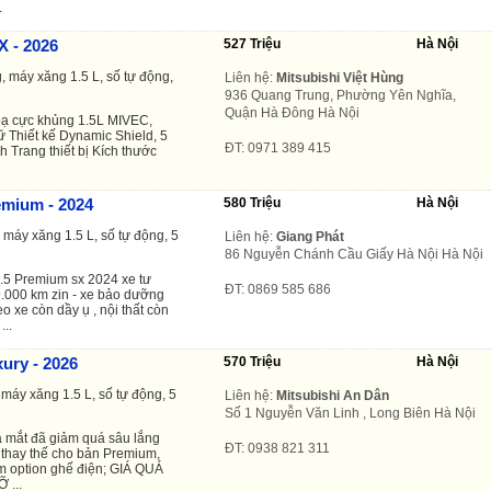
.
X - 2026
527 Triệu
Hà Nội
, máy xăng 1.5 L, số tự động,
Liên hệ:
Mitsubishi Việt Hùng
936 Quang Trung, Phường Yên Nghĩa,
Quận Hà Đông Hà Nội
bạ cực khủng 1.5L MIVEC,
 Thiết kế Dynamic Shield, 5
ĐT: 0971 389 415
 Trang thiết bị Kích thước
emium - 2024
580 Triệu
Hà Nội
máy xăng 1.5 L, số tự động, 5
Liên hệ:
Giang Phát
86 Nguyễn Chánh Cầu Giấy Hà Nội Hà Nội
 Premium sx 2024 xe tư
ĐT: 0869 585 686
9.000 km zin - xe bảo dưỡng
eo xe còn dầy ụ , nội thất còn
..
ury - 2026
570 Triệu
Hà Nội
máy xăng 1.5 L, số tự động, 5
Liên hệ:
Mitsubishi An Dân
Số 1 Nguyễn Văn Linh , Long Biên Hà Nội
a mắt đã giảm quá sâu lắng
ĐT: 0938 821 311
y thay thế cho bản Premium,
êm option ghế điện; GIÁ QUÁ
 ...