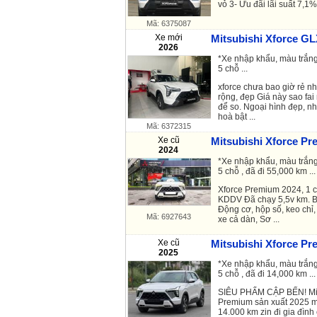
vỏ 3- Ưu đãi lãi suất 7,1%
Mã: 6375087
Xe mới
Mitsubishi Xforce GL
2026
*Xe nhập khẩu, màu trắng
5 chỗ ...
xforce chưa bao giờ rẻ như
rộng, đẹp Giá này sao fai
để so. Ngoại hình đẹp, nh
hoà bật ...
Mã: 6372315
Xe cũ
Mitsubishi Xforce Pr
2024
*Xe nhập khẩu, màu trắng
5 chỗ , đã đi 55,000 km ...
Xforce Premium 2024, 1 
KDDV Đã chạy 5,5v km. Bả
Động cơ, hộp số, keo chỉ
Mã: 6927643
xe cả dàn, Sơ ...
Xe cũ
Mitsubishi Xforce Pr
2025
*Xe nhập khẩu, màu trắng
5 chỗ , đã đi 14,000 km ...
SIÊU PHẨM CẬP BẾN! Mi
Premium sản xuất 2025 m
14.000 km zin đi gia đình 