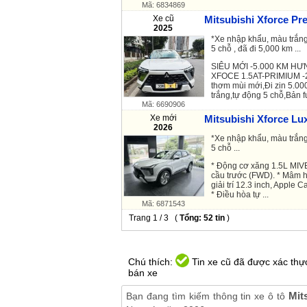
Mã: 6834869
Xe cũ
Mitsubishi Xforce Pr
2025
*Xe nhập khẩu, màu trắng
5 chỗ , đã đi 5,000 km ...
SIÊU MỚI -5.000 KM HƯ
XFOCE 1.5AT-PRIMIUM -2
thơm mùi mới,Đi zin 5.0
trắng,tự động 5 chỗ,Bản ful
Mã: 6690906
Xe mới
Mitsubishi Xforce Lux
2026
*Xe nhập khẩu, màu trắng
5 chỗ ...
* Động cơ xăng 1.5L MIV
cầu trước (FWD). * Mâm h
giải trí 12.3 inch, Apple 
* Điều hòa tự ...
Mã: 6871543
Trang 1 / 3 (
Tổng: 52 tin
)
Chú thích:
Tin xe cũ đã được xác thực
bán xe
Mit
Bạn đang tìm kiếm thông tin xe ô tô