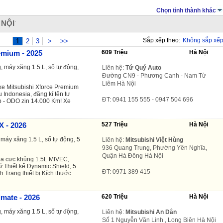
Chọn tỉnh thành khác
.
 NỘI
Sắp xếp theo:
Không sắp xế
1
2
3
>
>>
emium - 2025
609 Triệu
Hà Nội
, máy xăng 1.5 L, số tự động,
Liên hệ:
Tứ Quý Auto
Đường CN9 - Phương Canh - Nam Từ
Liêm Hà Nội
xe Mitsubishi Xforce Premium
 Indonesia, đăng kí tên tư
ĐT: 0941 155 555 - 0947 504 696
p - ODO zin 14.000 Km! Xe
X - 2026
527 Triệu
Hà Nội
máy xăng 1.5 L, số tự động, 5
Liên hệ:
Mitsubishi Việt Hùng
936 Quang Trung, Phường Yên Nghĩa,
Quận Hà Đông Hà Nội
bạ cực khủng 1.5L MIVEC,
 Thiết kế Dynamic Shield, 5
ĐT: 0971 389 415
 Trang thiết bị Kích thước
imate - 2026
620 Triệu
Hà Nội
, máy xăng 1.5 L, số tự động,
Liên hệ:
Mitsubishi An Dân
Số 1 Nguyễn Văn Linh , Long Biên Hà Nội