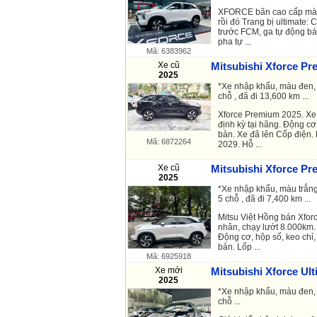
XFORCE bãn cao cấp mà r
rồi đó Trang bị ultimate:
trước FCM, ga tự động b
pha tự ...
Mã: 6383962
Xe cũ
Mitsubishi Xforce Pr
2025
*Xe nhập khẩu, màu đen, 
chỗ , đã đi 13,600 km ...
Xforce Premium 2025. Xe
định kỳ tại hãng. Động cơ
bản. Xe đã lên Cốp điện
Mã: 6872264
2029. Hỗ ...
Xe cũ
Mitsubishi Xforce Pr
2025
*Xe nhập khẩu, màu trắng
5 chỗ , đã đi 7,400 km ...
Mitsu Việt Hồng bán Xfor
nhân, chạy lướt 8.000km.
Động cơ, hộp số, keo chỉ,
bản. Lốp ...
Mã: 6925918
Xe mới
Mitsubishi Xforce Ult
2025
*Xe nhập khẩu, màu đen, 
chỗ ...