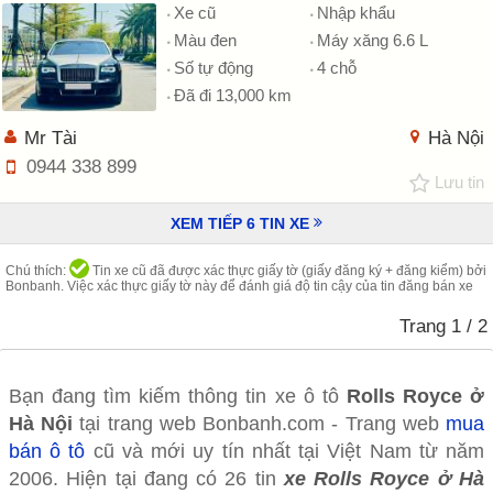
Xe cũ
Nhập khẩu
Màu đen
Máy xăng 6.6 L
Số tự động
4 chỗ
Đã đi 13,000 km
Mr Tài
Hà Nội
0944 338 899
Lưu tin
XEM TIẾP
6
TIN XE
Chú thích:
Tin xe cũ đã được xác thực giấy tờ (giấy đăng ký + đăng kiểm) bởi
Bonbanh. Việc xác thực giấy tờ này để đánh giá độ tin cậy của tin đăng bán xe
Trang
1
/ 2
Bạn đang tìm kiếm thông tin xe ô tô
Rolls Royce ở
Hà Nội
tại trang web Bonbanh.com - Trang web
mua
bán ô tô
cũ và mới uy tín nhất tại Việt Nam từ năm
2006. Hiện tại đang có 26 tin
xe Rolls Royce ở Hà