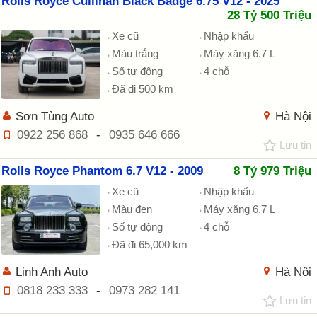
Rolls Royce Cullinan Black Badge 6.75 V12 - 2025
28 Tỷ 500 Triệu
Xe cũ
Nhập khẩu
Màu trắng
Máy xăng 6.7 L
Số tự động
4 chỗ
Đã đi 500 km
Sơn Tùng Auto
Hà Nội
0922 256 868
-
0935 646 666
Lưu tin
Rolls Royce Phantom 6.7 V12 - 2009
8 Tỷ 979 Triệu
Xe cũ
Nhập khẩu
Màu đen
Máy xăng 6.7 L
Số tự động
4 chỗ
Đã đi 65,000 km
Linh Anh Auto
Hà Nội
0818 233 333
-
0973 282 141
Lưu tin