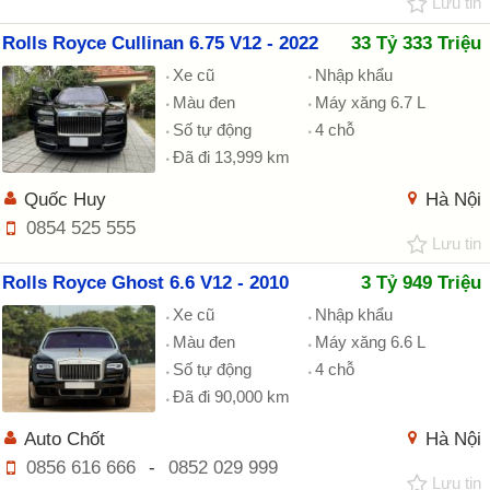
Lưu tin
Rolls Royce Cullinan 6.75 V12 - 2022
33 Tỷ 333 Triệu
Xe cũ
Nhập khẩu
Màu đen
Máy xăng 6.7 L
Số tự động
4 chỗ
Đã đi 13,999 km
Quốc Huy
Hà Nội
0854 525 555
Lưu tin
Rolls Royce Ghost 6.6 V12 - 2010
3 Tỷ 949 Triệu
Xe cũ
Nhập khẩu
Màu đen
Máy xăng 6.6 L
Số tự động
4 chỗ
Đã đi 90,000 km
Auto Chốt
Hà Nội
0856 616 666
-
0852 029 999
Lưu tin