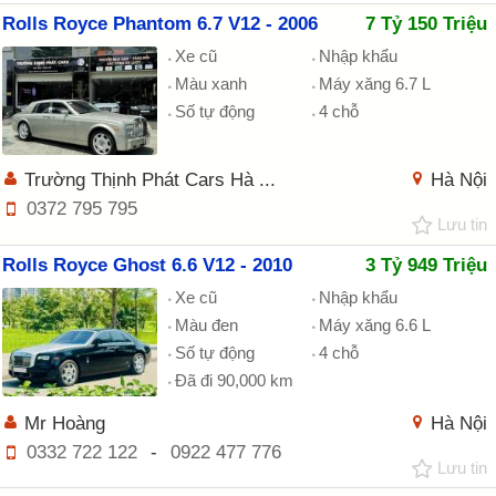
Rolls Royce Phantom 6.7 V12 - 2006
7 Tỷ 150 Triệu
Xe cũ
Nhập khẩu
Màu xanh
Máy xăng 6.7 L
Số tự động
4 chỗ
Trường Thịnh Phát Cars Hà ...
Hà Nội
0372 795 795
Lưu tin
Rolls Royce Ghost 6.6 V12 - 2010
3 Tỷ 949 Triệu
Xe cũ
Nhập khẩu
Màu đen
Máy xăng 6.6 L
Số tự động
4 chỗ
Đã đi 90,000 km
Mr Hoàng
Hà Nội
0332 722 122
-
0922 477 776
Lưu tin