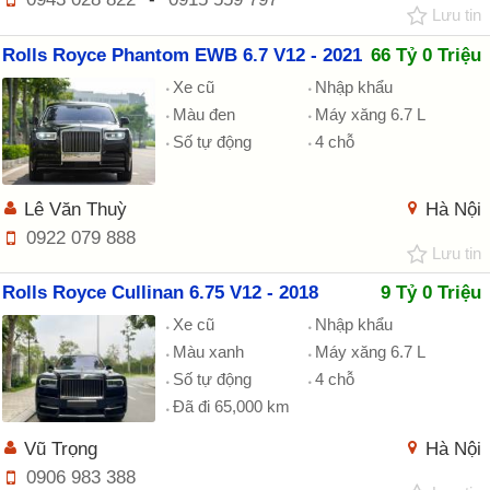
Lưu tin
Rolls Royce Phantom EWB 6.7 V12 - 2021
66 Tỷ 0 Triệu
Xe cũ
Nhập khẩu
Màu đen
Máy xăng 6.7 L
Số tự động
4 chỗ
Lê Văn Thuỳ
Hà Nội
0922 079 888
Lưu tin
Rolls Royce Cullinan 6.75 V12 - 2018
9 Tỷ 0 Triệu
Xe cũ
Nhập khẩu
Màu xanh
Máy xăng 6.7 L
Số tự động
4 chỗ
Đã đi 65,000 km
Vũ Trọng
Hà Nội
0906 983 388