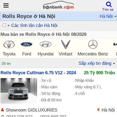
Tìm xe
Rolls Royce ở Hà Nội
Hà Nội
+ Các tỉnh lân cận Hà Nội
Mua bán xe Rolls Royce ở Hà Nội 08/2026
Toyota
Ford
Hyundai
Vinfast
Mercedes Benz
Sắp xếp tin đăng
26 tin
Rolls Royce Cullinan 6.75 V12 - 2024
25 Tỷ 900 Triệu
Xe cũ
Nhập khẩu
Màu xám
Máy xăng 6.7 L
Số tự động
4 chỗ
Đã đi 50 km
Showroom GIDLUXURIES
Hà Nội
0943 028 822
-
0915 559 797