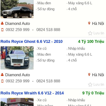
Màu đen
Máy xăng 6.6 L
Số tự động
4 chỗ
Diamond Auto
Hà Nội
0932 259 999
-
0824 518 888
Lưu tin
Rolls Royce Ghost 6.6 V12 - 2010
4 Tỷ 100 Triệu
Xe cũ
Nhập khẩu
Màu đen
Máy xăng 6.6 L
Số tự động
4 chỗ
Diamond Auto
Hà Nội
0932 259 999
-
0824 518 888
Lưu tin
Rolls Royce Wraith 6.6 V12 - 2014
9 Tỷ 0 Triệu
Xe cũ
Nhập khẩu
Màu trắng
Máy xăng 6.6 L