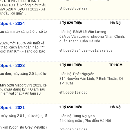
2 - PHONG THÁI DOANH
 AUTO Hải Phòng giới thiệu
ĐT: 0938 809 727
MW 520i M SPORT 2022 - Xe
 đầu, có giấy ...
Sport - 2024
1 Tỷ 829 Triệu
Hà Nội
àu xám, máy xăng 2.0 L, số tự
Liên hệ:
BMW Lê Văn Lương
68A Lê Văn Lương, phường Nhân Chính,
quận Thanh Xuân Hà Nội
2024, mới 100% Với thiết kế
ể thao, cách âm hoàn hảo. ***
ĐT: 0976 834 599 - 0912 879 858
iới hạn Km). - Tặng gói bảo
Sport - 2023
1 Tỷ 881 Triệu
TP HCM
àu đen, máy xăng 2.0 L, số tự
Liên hệ:
Phát Nguyễn
314 Nguyễn Văn Linh, P Bình Thuận, Q7
TP HCM
W 520i Msport VIN 2023, xe
0% chưa đăng ký! + Giảm sâu
ĐT: 0909 198 695
 hiểm vật chất + An tâm sử
Sport - 2021
1 Tỷ 650 Triệu
Hà Nội
máy xăng 2.0 L, số tự động, 5
Liên hệ:
Tung Nguyen
2 hồ tùng mậu , Phú diễn Hà Nội
 kim (Sophisto Grey Metallic)
ĐT: 0969 867 956