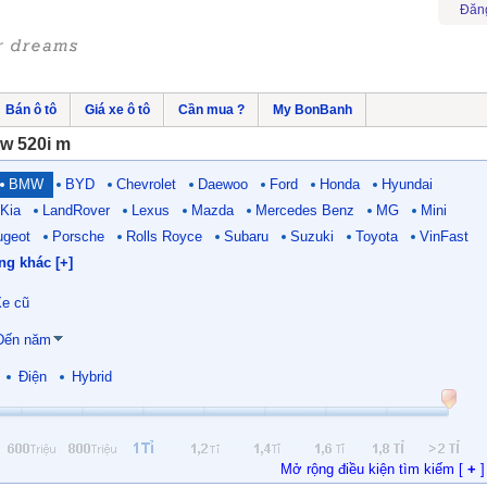
Đăn
Bán ô tô
Giá xe ô tô
Cần mua ?
My BonBanh
w 520i m
BMW
BYD
Chevrolet
Daewoo
Ford
Honda
Hyundai
Kia
LandRover
Lexus
Mazda
Mercedes Benz
MG
Mini
ugeot
Porsche
Rolls Royce
Subaru
Suzuki
Toyota
VinFast
ng khác [+]
e cũ
Đến năm
Điện
Hybrid
Mở rộng điều kiện tìm kiếm [
+
]