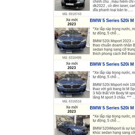
chính chủ , màu hiếm chỉ
đk2022 , có đèn laser, ca
đĩa phanh loại bản to , ...
Mã: 6918743
Xe mới
BMW 5 Series 520i M 
2023
*Xe lắp ráp trong nước, 
tự động, 5 chỗ ...
BMW 520i Msport 2023 – S
thao chuẩn doanh nhân 
sedan hạng sang cỡ trun
thích phong cách thể thao
Mã: 6316495
Xe mới
BMW 5 Series 520i M 
2023
*Xe lắp ráp trong nước, 
tự động, 5 chỗ ...
BMW 520i Msport mới 10
thao với gói trang bị M Sp
3 Nội thất Với Body M spo
lăng M sport 3 chấu. *** ...
Mã: 6316516
Xe mới
BMW 5 Series 520i M 
2023
*Xe lắp ráp trong nước, 
tự động, 5 chỗ ...
BMW 520iMsport là sự lự
khúc sedan hạng sang cỡ 