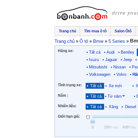
Trang chủ
Tìm mua ô tô
Salon Ôtô
Bm
Trang chủ
»
Ô tô
»
Bmw
»
5 Series
»
Hãng xe:
Tất cả
Audi
Bentley
Isuzu
Jaguar
Jeep
Mitsubishi
Nissan
Pe
Volkswagen
Volvo
Hã
Tình trạng xe:
Tất cả
Xe mới
X
Năm :
Tất cả
Từ năm
Nhiên liệu:
Tất cả
Xăng
Diesel
Giới hạn giá: