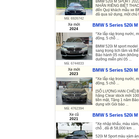
BMW 520i M SPORT 202
NHÂN RIÊNG BIỆT THACO
đến Quý khách mẫu xe B
đã qua sử dụng, một chủ từ
Mã: 6926742
Xe mới
BMW 5 Series 520i M 
2024
*Xe lắp ráp trong nước, m
động, 5 chỗ ...
BMW 520i M sport model 
sang trọng lịch lãm và th
Bảo hành 05 năm (không g
dưỡng miễn phí 05 ...
Mã: 6744833
Xe mới
BMW 5 Series 520i M 
2023
*Xe lắp ráp trong nước, m
động, 5 chỗ ...
[SỐ LƯỢNG HẠN CHẾ] BM
hãng Clear stock mới 10
tiền mặt, Tặng 1 năm Bảo
dụng với Gói bảo ...
Mã: 4762394
Xe cũ
BMW 5 Series 520i M 
2021
*Xe nhập khẩu, màu xám, 
chỗ , đã đi 58,000 km ...
520i M Sport màu xám ánh