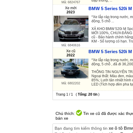
đập thùng, ...
Mã: 6824767
Xe mới
BMW 5 Series 520i M 
2023
*Xe lắp ráp trong nước, m
động, 5 chỗ ...
XẢ KHO BMW 520i M Spor
MỚI 100%, CHƯA ĐĂNG KÝ
cũ - Bảo hành chính hã
KM - Số lượng có hạn. Tran
Mã: 6840616
Xe cũ
BMW 5 Series 520i M 
2022
*Xe lắp ráp trong nước, m
động, 5 chỗ , đã đi 36,200
THÔNG TIN NGUYÊN TR
Ngoại thất: Màu đen, mà
85%; Lưới tản nhiệt hình
Mã: 6802202
LED (Tích hợp đèn pha tự 
Trang 1 / 1 (
Tổng: 20 tin
)
Chú thích:
Tin xe cũ đã được xác thực
bán xe
xe ô tô Bm
Bạn đang tìm kiếm thông tin