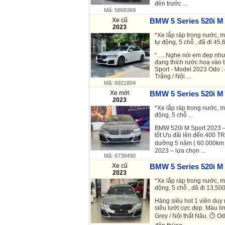
đèn trước ...
Mã: 5868369
Xe cũ
BMW 5 Series 520i M 
2023
*Xe lắp ráp trong nước, m
tự động, 5 chỗ , đã đi 45,6
“…..Nghe nói em đẹp như t
đang thích rước hoạ vào
Sport - Model 2023 Odo 
Trắng / Nội ...
Mã: 6921804
Xe mới
BMW 5 Series 520i M 
2023
*Xe lắp ráp trong nước, m
động, 5 chỗ ...
BMW 520i M Sport 2023
tốt Ưu đãi lên đến 400 
dưỡng 5 năm ( 60.000
2023 – lựa chọn ...
Mã: 6738490
Xe cũ
BMW 5 Series 520i M 
2023
*Xe lắp ráp trong nước, m
động, 5 chỗ , đã đi 13,500
Hàng siêu hot 1 viên duy
siêu lướt cực đẹp. ​ Màu l
Grey / Nội thất Nâu. ⏱️ O