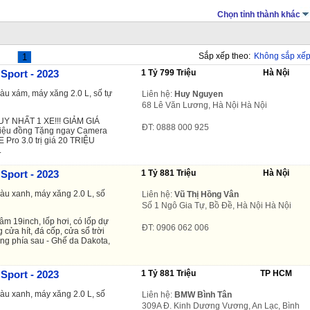
Chọn tỉnh thành khác
Sắp xếp theo:
Không sắp xế
1
Sport - 2023
1 Tỷ 799 Triệu
Hà Nội
àu xám, máy xăng 2.0 L, số tự
Liên hệ:
Huy Nguyen
68 Lê Văn Lương, Hà Nội Hà Nội
UY NHẤT 1 XE!!! GIẢM GIÁ
ĐT: 0888 000 925
riệu đồng Tặng ngay Camera
 Pro 3.0 trị giá 20 TRIỆU
.
Sport - 2023
1 Tỷ 881 Triệu
Hà Nội
màu xanh, máy xăng 2.0 L, số
Liên hệ:
Vũ Thị Hồng Vân
Số 1 Ngô Gia Tự, Bồ Đề, Hà Nội Hà Nội
 19inch, lốp hơi, có lốp dự
ĐT: 0906 062 006
 cửa hít, đá cốp, cửa sổ trời
ắng phía sau - Ghế da Dakota,
Sport - 2023
1 Tỷ 881 Triệu
TP HCM
màu xanh, máy xăng 2.0 L, số
Liên hệ:
BMW Bình Tân
309A Đ. Kinh Dương Vương, An Lạc, Bình