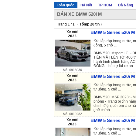
Toàn quốc
Hà Nội
TP HCM
Đà Nẵng
.
BÁN XE BMW 520I M
Trang 1 / 1 (
Tổng: 20 tin
)
Xe mới
BMW 5 Series 520i M 
2023
*Xe lắp ráp trong nước, m
động, 5 chỗ ...
BMW 520i Msport LCI - D
TIỀN MẶT LÊN TỚI 400 t
hành trình chính hãng ACE
ĐỒNG – hỗ trợ lái xe an ..
Mã: 6916030
Xe mới
BMW 5 Series 520i M 
2023
*Xe lắp ráp trong nước, 
tự động, 5 chỗ ...
BMW 520i MSP 2023: - Mâm
phòng - Trang bị tính năng
chỉnh điện, có rèm che n
ghế chỉnh ...
Mã: 6819282
Xe mới
BMW 5 Series 520i M 
2023
*Xe lắp ráp trong nước, 
tự động, 5 chỗ ...