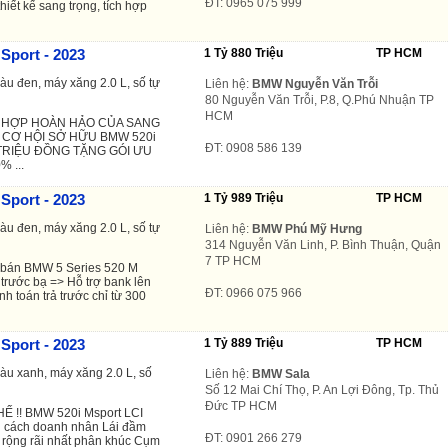
ĐT: 0965 075 999
thiết kế sang trọng, tích hợp
Sport - 2023
1 Tỷ 880 Triệu
TP HCM
àu đen, máy xăng 2.0 L, số tự
Liên hệ:
BMW Nguyễn Văn Trỗi
80 Nguyễn Văn Trỗi, P.8, Q.Phú Nhuận TP
HCM
ẾT HỢP HOÀN HẢO CỦA SANG
CƠ HỘI SỞ HỮU BMW 520i
ĐT: 0908 586 139
 TRIỆU ĐỒNG TẶNG GÓI ƯU
% ...
Sport - 2023
1 Tỷ 989 Triệu
TP HCM
àu đen, máy xăng 2.0 L, số tự
Liên hệ:
BMW Phú Mỹ Hưng
314 Nguyễn Văn Linh, P. Bình Thuận, Quận
7 TP HCM
bán BMW 5 Series 520 M
 trước bạ => Hỗ trợ bank lên
ĐT: 0966 075 966
nh toán trả trước chỉ từ 300
Sport - 2023
1 Tỷ 889 Triệu
TP HCM
màu xanh, máy xăng 2.0 L, số
Liên hệ:
BMW Sala
Số 12 Mai Chí Thọ, P. An Lợi Đông, Tp. Thủ
Đức TP HCM
Ế !! BMW 520i Msport LCI
cách doanh nhân Lái đầm
ĐT: 0901 266 279
rộng rãi nhất phân khúc Cụm