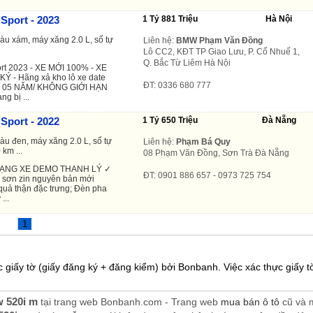
Sport - 2023
1 Tỷ 881 Triệu
Hà Nội
àu xám, máy xăng 2.0 L, số tự
Liên hệ:
BMW Phạm Văn Đồng
Lô CC2, KĐT TP Giao Lưu, P. Cổ Nhuế 1,
Q. Bắc Từ Liêm Hà Nội
t 2023 - XE MỚI 100% - XE
 - Hãng xả kho lô xe date
ĐT: 0336 680 777
ng 05 NĂM/ KHÔNG GIỚI HẠN
g bị ...
Sport - 2022
1 Tỷ 650 Triệu
Đà Nẵng
àu đen, máy xăng 2.0 L, số tự
Liên hệ:
Phạm Bá Quy
 km ...
08 Phạm Văn Đồng, Sơn Trà Đà Nẵng
ẠNG XE DEMO THANH LÝ ✓
ĐT: 0901 886 657 - 0973 725 754
u sơn zin nguyên bản mới
 quả thận đặc trưng; Đèn pha
...
1
 giấy tờ (giấy đăng ký + đăng kiểm) bởi Bonbanh. Việc xác thực giấy tờ
w 520i m
tại trang web Bonbanh.com - Trang web
mua bán ô tô
cũ và m