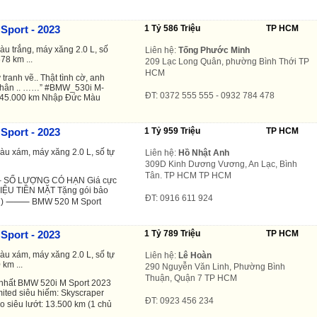
Sport - 2023
1 Tỷ 586 Triệu
TP HCM
àu trắng, máy xăng 2.0 L, số
Liên hệ:
Tống Phước Minh
78 km ...
209 Lạc Long Quân, phường Bình Thới TP
HCM
ranh vẽ.. Thật tình cờ, anh
 thân .. ……” #BMW_530i M-
ĐT: 0372 555 555 - 0932 784 478
: 45.000 km Nhập Đức Màu
Sport - 2023
1 Tỷ 959 Triệu
TP HCM
àu xám, máy xăng 2.0 L, số tự
Liên hệ:
Hồ Nhật Anh
309D Kinh Dương Vương, An Lạc, Bình
Tân. TP HCM TP HCM
 – SỐ LƯỢNG CÓ HẠN Giá cực
TRIỆU TIỀN MẶT Tặng gói bảo
ĐT: 0916 611 924
km ) ⸻ BMW 520 M Sport
Sport - 2023
1 Tỷ 789 Triệu
TP HCM
àu xám, máy xăng 2.0 L, số tự
Liên hệ:
Lê Hoàn
 km ...
290 Nguyễn Văn Linh, Phường Bình
Thuận, Quận 7 TP HCM
 nhất BMW 520i M Sport 2023
imited siêu hiếm: Skyscraper
ĐT: 0923 456 234
do siêu lướt: 13.500 km (1 chủ