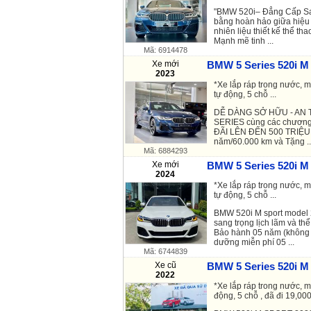
"BMW 520i– Đẳng Cấp Sa
bằng hoàn hảo giữa hiệu 
nhiên liệu thiết kế thể th
Mạnh mẽ tinh ...
Mã: 6914478
Xe mới
BMW 5 Series 520i M 
2023
*Xe lắp ráp trong nước, 
tự động, 5 chỗ ...
​DỄ DÀNG SỞ HỮU - AN
SERIES cùng các chương t
ĐÃI LÊN ĐẾN 500 TRIỆU (
năm/60.000 km và Tặng ..
Mã: 6884293
Xe mới
BMW 5 Series 520i M 
2024
*Xe lắp ráp trong nước, m
tự động, 5 chỗ ...
BMW 520i M sport model 
sang trọng lịch lãm và th
Bảo hành 05 năm (không g
dưỡng miễn phí 05 ...
Mã: 6744839
Xe cũ
BMW 5 Series 520i M 
2022
*Xe lắp ráp trong nước, m
động, 5 chỗ , đã đi 19,000