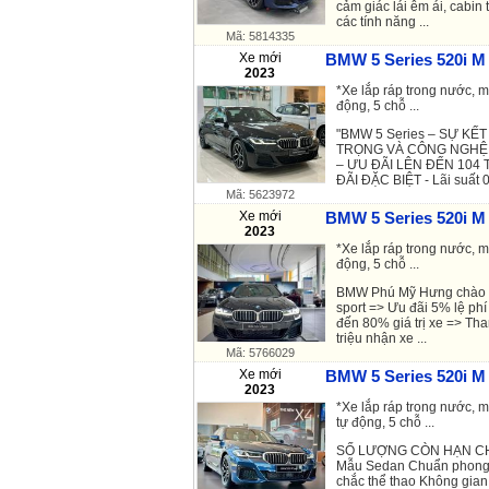
cảm giác lái êm ái, cabin 
các tính năng ...
Mã: 5814335
Xe mới
BMW 5 Series 520i M 
2023
*Xe lắp ráp trong nước, m
động, 5 chỗ ...
"BMW 5 Series – SỰ K
TRỌNG VÀ CÔNG NGHỆ 
– ƯU ĐÃI LÊN ĐẾN 104
ĐÃI ĐẶC BIỆT - Lãi suất 0
Mã: 5623972
Xe mới
BMW 5 Series 520i M 
2023
*Xe lắp ráp trong nước, m
động, 5 chỗ ...
BMW Phú Mỹ Hưng chào 
sport => Ưu đãi 5% lệ phí
đến 80% giá trị xe => Tha
triệu nhận xe ...
Mã: 5766029
Xe mới
BMW 5 Series 520i M 
2023
*Xe lắp ráp trong nước, 
tự động, 5 chỗ ...
SỐ LƯỢNG CÒN HẠN CH
Mẫu Sedan Chuẩn phong 
chắc thể thao Không gian 