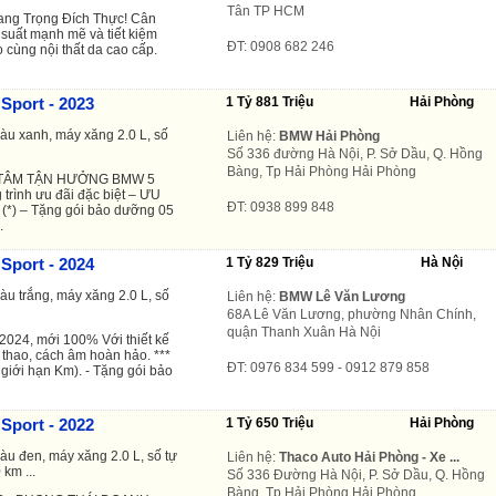
Tân TP HCM
ng Trọng Đích Thực! Cân
suất mạnh mẽ và tiết kiệm
ĐT: 0908 682 246
ao cùng nội thất da cao cấp.
Sport - 2023
1 Tỷ 881 Triệu
Hải Phòng
màu xanh, máy xăng 2.0 L, số
Liên hệ:
BMW Hải Phòng
Số 336 đường Hà Nội, P. Sở Dầu, Q. Hồng
Bàng, Tp Hải Phòng Hải Phòng
 TÂM TẬN HƯỞNG BMW 5
rình ưu đãi đặc biệt – ƯU
ĐT: 0938 899 848
*) – Tặng gói bảo dưỡng 05
.
Sport - 2024
1 Tỷ 829 Triệu
Hà Nội
àu trắng, máy xăng 2.0 L, số
Liên hệ:
BMW Lê Văn Lương
68A Lê Văn Lương, phường Nhân Chính,
quận Thanh Xuân Hà Nội
2024, mới 100% Với thiết kế
ể thao, cách âm hoàn hảo. ***
ĐT: 0976 834 599 - 0912 879 858
iới hạn Km). - Tặng gói bảo
Sport - 2022
1 Tỷ 650 Triệu
Hải Phòng
àu đen, máy xăng 2.0 L, số tự
Liên hệ:
Thaco Auto Hải Phòng - Xe ...
 km ...
Số 336 Đường Hà Nội, P. Sở Dầu, Q. Hồng
Bàng, Tp Hải Phòng Hải Phòng