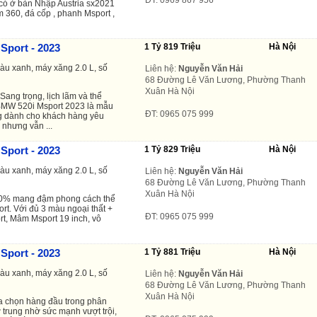
 có ở bản Nhập Austria sx2021
m 360, đá cốp , phanh Msport ,
Sport - 2023
1 Tỷ 819 Triệu
Hà Nội
màu xanh, máy xăng 2.0 L, số
Liên hệ:
Nguyễn Văn Hải
68 Đường Lê Văn Lương, Phường Thanh
Xuân Hà Nội
ang trọng, lịch lãm và thể
BMW 520i Msport 2023 là mẫu
ĐT: 0965 075 999
g dành cho khách hàng yêu
 nhưng vẫn ...
Sport - 2023
1 Tỷ 829 Triệu
Hà Nội
màu xanh, máy xăng 2.0 L, số
Liên hệ:
Nguyễn Văn Hải
68 Đường Lê Văn Lương, Phường Thanh
Xuân Hà Nội
0% mang đậm phong cách thể
ort. Với đủ 3 màu ngoại thất +
ĐT: 0965 075 999
rt, Mâm Msport 19 inch, vô
Sport - 2023
1 Tỷ 881 Triệu
Hà Nội
màu xanh, máy xăng 2.0 L, số
Liên hệ:
Nguyễn Văn Hải
68 Đường Lê Văn Lương, Phường Thanh
Xuân Hà Nội
a chọn hàng đầu trong phân
trung nhờ sức mạnh vượt trội,