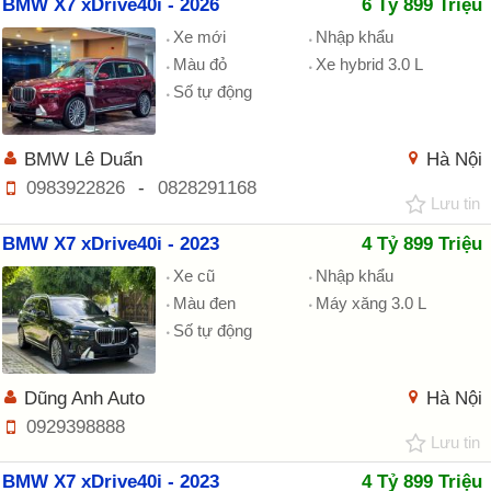
BMW X7 xDrive40i - 2026
6 Tỷ 899 Triệu
Xe mới
Nhập khẩu
Màu đỏ
Xe hybrid 3.0 L
Số tự động
BMW Lê Duẩn
Hà Nội
0983922826
-
0828291168
Lưu tin
BMW X7 xDrive40i - 2023
4 Tỷ 899 Triệu
Xe cũ
Nhập khẩu
Màu đen
Máy xăng 3.0 L
Số tự động
Dũng Anh Auto
Hà Nội
0929398888
Lưu tin
BMW X7 xDrive40i - 2023
4 Tỷ 899 Triệu