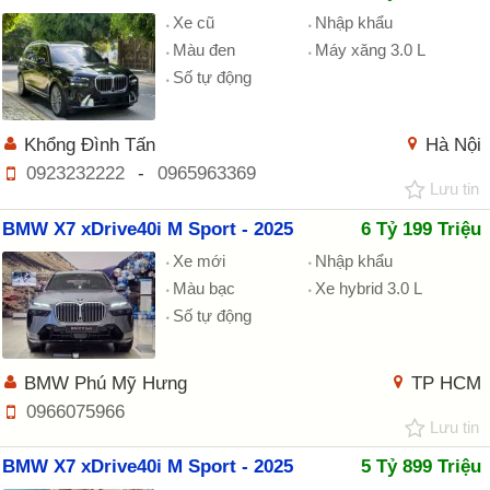
Xe cũ
Nhập khẩu
Màu đen
Máy xăng 3.0 L
Số tự động
Khổng Đình Tấn
Hà Nội
0923232222
-
0965963369
Lưu tin
BMW X7 xDrive40i M Sport - 2025
6 Tỷ 199 Triệu
Xe mới
Nhập khẩu
Màu bạc
Xe hybrid 3.0 L
Số tự động
BMW Phú Mỹ Hưng
TP HCM
0966075966
Lưu tin
BMW X7 xDrive40i M Sport - 2025
5 Tỷ 899 Triệu