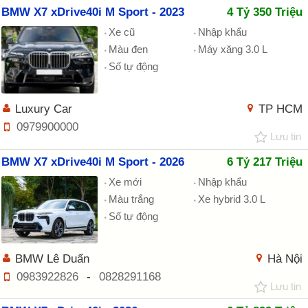
BMW X7 xDrive40i M Sport - 2023
4 Tỷ 350 Triệu
Xe cũ
Nhập khẩu
Màu đen
Máy xăng 3.0 L
Số tự động
Luxury Car
TP HCM
0979900000
Lưu tin
BMW X7 xDrive40i M Sport - 2026
6 Tỷ 217 Triệu
Xe mới
Nhập khẩu
Màu trắng
Xe hybrid 3.0 L
Số tự động
BMW Lê Duẩn
Hà Nội
0983922826
-
0828291168
Lưu tin