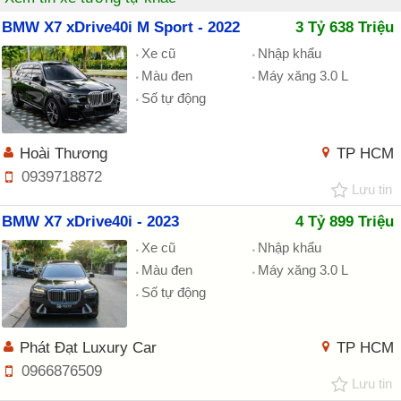
BMW X7 xDrive40i M Sport - 2022
3 Tỷ 638 Triệu
Xe cũ
Nhập khẩu
Màu đen
Máy xăng 3.0 L
Số tự động
Hoài Thương
TP HCM
0939718872
Lưu tin
BMW X7 xDrive40i - 2023
4 Tỷ 899 Triệu
Xe cũ
Nhập khẩu
Màu đen
Máy xăng 3.0 L
Số tự động
Phát Đạt Luxury Car
TP HCM
0966876509
Lưu tin