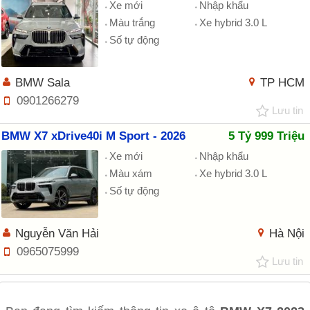
Xe mới
Nhập khẩu
Màu trắng
Xe hybrid 3.0 L
Số tự động
BMW Sala
TP HCM
0901266279
Lưu tin
BMW X7 xDrive40i M Sport - 2026
5 Tỷ 999 Triệu
Xe mới
Nhập khẩu
Màu xám
Xe hybrid 3.0 L
Số tự động
Nguyễn Văn Hải
Hà Nội
0965075999
Lưu tin