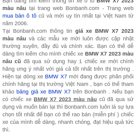
Bạn đang tìm kiếm thông tin xe ô tô
BMW X7 2023
màu nâu
tại trang web Bonbanh.com - Trang web
mua bán ô tô
cũ và mới uy tín nhất tại Việt Nam từ
năm 2006.
Tại Bonbanh.com thông tin
giá xe BMW X7 2023
màu nâu
và các mẫu xe mới luôn được cập nhật
thường xuyên, đầy đủ và chính xác. Bạn có thể dễ
dàng tìm kiếm cho mình chiếc xe
BMW X7 2023 màu
nâu cũ
đã qua sử dụng hay 1 chiếc xe mới chính
hãng ưng ý nhất với giá cả tốt nhất trên thị trường .
Hiện tại dòng xe
BMW X7
mới đang được phân phối
chính hãng tại thị trường Việt Nam , bạn có thể tham
khảo
bảng giá xe BMW X7
trên Bonbanh . Nếu bạn
có chiếc xe
BMW X7 2023 màu nâu
cũ đã qua sử
dụng và muốn bán lại thì Bonbanh.com luôn là sự lựa
chọn tốt nhất để bạn có thể rao bán (miễn phí ) chiếc
xe của mình dễ dàng, nhanh chóng, đạt hiệu quả tức
thì.