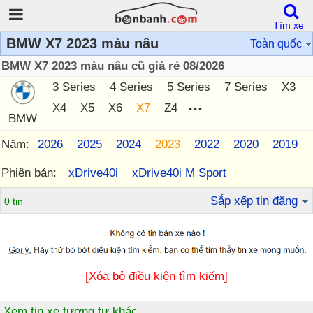
Tìm xe
BMW X7 2023 màu nâu
Toàn quốc
BMW X7 2023 màu nâu cũ giá rẻ 08/2026
3 Series
4 Series
5 Series
7 Series
X3
...
X4
X5
X6
X7
Z4
BMW
Năm:
2026
2025
2024
2023
2022
2020
2019
Phiên bản:
xDrive40i
xDrive40i M Sport
Sắp xếp tin đăng
0 tin
[Xóa bỏ điều kiện tìm kiếm]
Xem tin xe tương tự khác