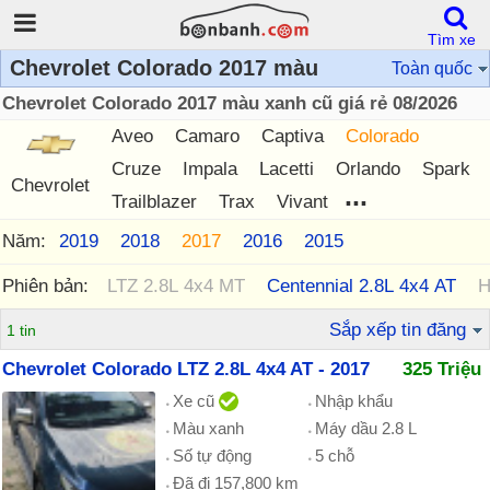
Tìm xe
Chevrolet Colorado 2017 màu
Toàn quốc
Chevrolet Colorado 2017 màu xanh cũ giá rẻ 08/2026
Aveo
Camaro
Captiva
Colorado
Cruze
Impala
Lacetti
Orlando
Spark
Chevrolet
...
Trailblazer
Trax
Vivant
Năm:
2019
2018
2017
2016
2015
Phiên bản:
LTZ 2.8L 4x4 MT
Centennial 2.8L 4x4 AT
H
Sắp xếp tin đăng
1 tin
Chevrolet Colorado LTZ 2.8L 4x4 AT - 2017
325 Triệu
Xe cũ
Nhập khẩu
Màu xanh
Máy dầu 2.8 L
Số tự động
5 chỗ
Đã đi 157,800 km