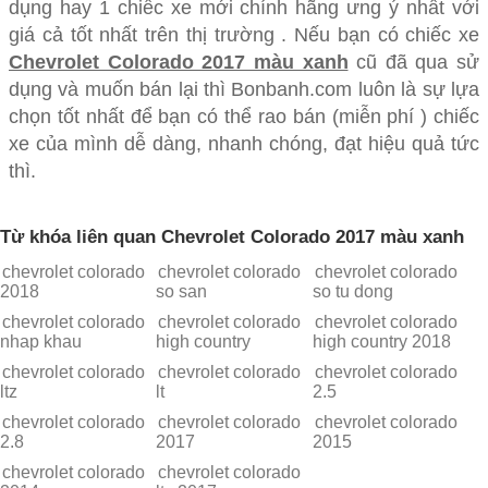
dụng hay 1 chiếc xe mới chính hãng ưng ý nhất với
giá cả tốt nhất trên thị trường . Nếu bạn có chiếc xe
Chevrolet Colorado 2017 màu xanh
cũ đã qua sử
dụng và muốn bán lại thì Bonbanh.com luôn là sự lựa
chọn tốt nhất để bạn có thể rao bán (miễn phí ) chiếc
xe của mình dễ dàng, nhanh chóng, đạt hiệu quả tức
thì.
Từ khóa liên quan Chevrolet Colorado 2017 màu xanh
chevrolet colorado
chevrolet colorado
chevrolet colorado
2018
so san
so tu dong
chevrolet colorado
chevrolet colorado
chevrolet colorado
nhap khau
high country
high country 2018
chevrolet colorado
chevrolet colorado
chevrolet colorado
ltz
lt
2.5
chevrolet colorado
chevrolet colorado
chevrolet colorado
2.8
2017
2015
chevrolet colorado
chevrolet colorado