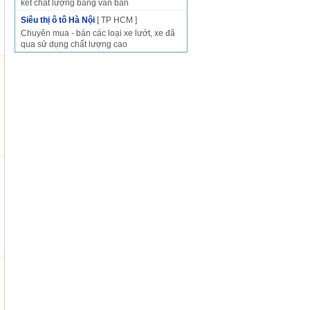
kết chất lượng bằng văn bản
Siêu thị ô tô Hà Nội
[ TP HCM ]
Chuyên mua - bán các loại xe lướt, xe đã
qua sử dụng chất lượng cao