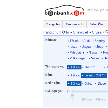
Trang chủ
Tìm mua ô tô
Salon Ôtô
C
Trang chủ
»
Ô tô
»
Chevrolet
»
Cruze
»
Hãng xe:
Tất cả
Audi
Bentley
Isuzu
Jaguar
Jeep
Mitsubishi
Nissan
Pe
Volkswagen
Volvo
Hã
Tình trạng xe:
Tất cả
Xe mới
X
Năm :
Tất cả
Từ năm 2017
Nhiên liệu:
Tất cả
Xăng
Diesel
Giới hạn giá: