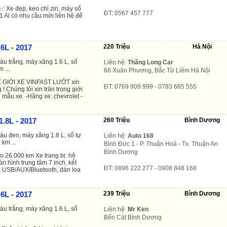
✅ Xe đẹp, keo chỉ zin, máy số
ĐT: 0567 457 777
1 Ai có nhu cầu mời liên hệ để
6L - 2017
220 Triệu
Hà Nội
àu trắng, máy xăng 1.6 L, số
Liên hệ:
Thăng Long Car
 ...
68 Xuân Phương, Bắc Từ Liêm Hà Nội
GIỚI XE VINFAST LƯỚT xin
ĐT: 0769 909 999 - 0783 665 555
! Chúng tôi xin trân trọng giới
 mẫu xe. -Hãng xe: chevrolet -
1.8L - 2017
260 Triệu
Bình Dương
àu đen, máy xăng 1.8 L, số tự
Liên hệ:
Auto 168
 km ...
Bình Đức 1 - P. Thuận Hoà - Tx. Thuận An
Bình Dương
o 26.000 km Xe trang bị: hệ
màn hình trung tâm 7 inch, kết
ĐT: 0896 222 277 - 0908 848 168
h, USB/AUX/Bluetooth, dàn loa
6L - 2017
239 Triệu
Bình Dương
àu trắng, máy xăng 1.6 L, số
Liên hệ:
Mr Ken
Bến Cát Bình Dương