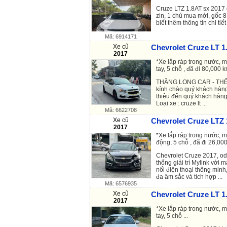
Cruze LTZ 1.8AT sx 2017 
zin, 1 chủ mua mới, gốc 8
biết thêm thông tin chi tiết
Mã: 6914171
Xe cũ
Chevrolet Cruze LT 1.
2017
*Xe lắp ráp trong nước, m
tay, 5 chỗ , đã đi 80,000 km
THĂNG LONG CAR - THẾ 
kính chào quý khách hàng 
thiệu đến quý khách hàng
Loại xe : cruze lt ...
Mã: 6622708
Xe cũ
Chevrolet Cruze LTZ 
2017
*Xe lắp ráp trong nước, m
động, 5 chỗ , đã đi 26,000
Chevrolet Cruze 2017, od
thống giải trí Mylink với 
nối điện thoại thông min
đa âm sắc và tích hợp ...
Mã: 6576935
Xe cũ
Chevrolet Cruze LT 1.
2017
*Xe lắp ráp trong nước, m
tay, 5 chỗ ...