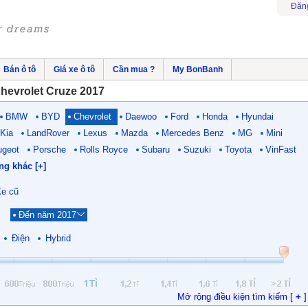
Đăn
Bán ô tô
Giá xe ô tô
Cần mua ?
My BonBanh
hevrolet Cruze 2017
BMW
BYD
Chevrolet
Daewoo
Ford
Honda
Hyundai
Kia
LandRover
Lexus
Mazda
Mercedes Benz
MG
Mini
ugeot
Porsche
Rolls Royce
Subaru
Suzuki
Toyota
VinFast
ng khác [+]
e cũ
Đến năm 2017
Điện
Hybrid
Mở rộng điều kiện tìm kiếm [
+
]