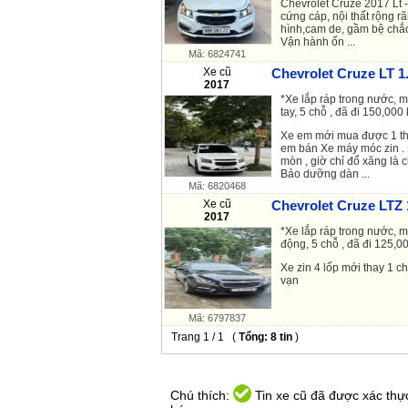
Chevrolet Cruze 2017 Lt 
cứng cáp, nội thất rộng rã
hình,cam de, gầm bệ chắc
Vận hành ổn ...
Mã: 6824741
Xe cũ
Chevrolet Cruze LT 1.
2017
*Xe lắp ráp trong nước, m
tay, 5 chỗ , đã đi 150,000 
Xe em mới mua được 1 t
em bán Xe máy móc zin . 
mòn , giờ chỉ đổ xăng là 
Bảo dưỡng dàn ...
Mã: 6820468
Xe cũ
Chevrolet Cruze LTZ 
2017
*Xe lắp ráp trong nước, m
động, 5 chỗ , đã đi 125,00
Xe zin 4 lốp mới thay 1 
vạn
Mã: 6797837
Trang 1 / 1 (
Tổng: 8 tin
)
Chú thích:
Tin xe cũ đã được xác thực