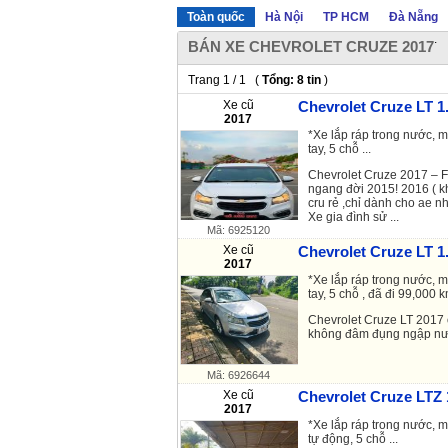
Toàn quốc
Hà Nội
TP HCM
Đà Nẵng
.
BÁN XE CHEVROLET CRUZE 2017
Trang 1 / 1 (
Tổng: 8 tin
)
Xe cũ
Chevrolet Cruze LT 1.
2017
*Xe lắp ráp trong nước, m
tay, 5 chỗ ...
Chevrolet Cruze 2017 – Fo
ngang đời 2015! 2016 ( k
cru rẻ ,chỉ dành cho ae n
Xe gia đình sử ...
Mã: 6925120
Xe cũ
Chevrolet Cruze LT 1.
2017
*Xe lắp ráp trong nước, m
tay, 5 chỗ , đã đi 99,000 km
Chevrolet Cruze LT 2017
không đâm đụng ngập nướ
Mã: 6926644
Xe cũ
Chevrolet Cruze LTZ 
2017
*Xe lắp ráp trong nước, m
tự động, 5 chỗ ...