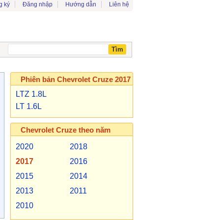
g ký
Đăng nhập
Hướng dẫn
Liên hệ
Phiên bản Chevrolet Cruze 2017
LTZ 1.8L
LT 1.6L
Chevrolet Cruze theo năm
2020
2018
2017
2016
2015
2014
2013
2011
2010