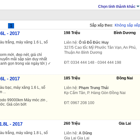
Chọn tỉnh thành khác
Sắp xếp theo:
Không sắp xế
1
6L - 2017
198 Triệu
Bình Dương
àu trắng, máy xăng 1.6 L, số
Liên hệ:
Ô tô Đỗ Đức Huy
327/5 Cao tốc Mỹ Phước Tân Vạn, An Phú,
Thuận An Bình Dương
rm mới, đẹp nét, giá chỉ
huyến mãi sập sàn duy nhất
ĐT: 0334 444 148 - 0344 444 198
hanh gọn trong vài ngày tới ) ✓
6L - 2017
185 Triệu
Đồng Nai
àu bạc, máy xăng 1.6 L, số
Liên hệ:
Phạm Trung Thái
 ...
Kp Cẩm Tân, P. Hàng Gòn Đồng Nai
 odo 99000km Máy móc zin ,
ĐT: 0967 208 100
c. Giá còn bớt
1.8L - 2017
260 Triệu
Gia Lai
àu trắng, máy xăng 1.8 L, số
Liên hệ:
A Dũng
Gia Lai Gia Lai