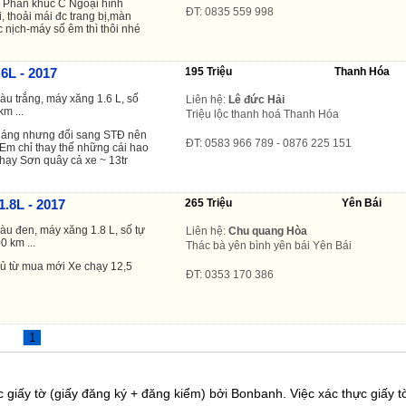
- Phân khúc C Ngoại hình
ĐT: 0835 559 998
i, thoải mái đc trang bị,màn
 nịch-máy số êm thì thôi nhé
6L - 2017
195 Triệu
Thanh Hóa
àu trắng, máy xăng 1.6 L, số
Liên hệ:
Lê đức Hải
km ...
Triệu lộc thanh hoá Thanh Hóa
háng nhưng đổi sang STĐ nên
ĐT: 0583 966 789 - 0876 225 151
Em chỉ thay thế những cái hao
chạy Sơn quây cả xe ~ 13tr
1.8L - 2017
265 Triệu
Yên Bái
àu đen, máy xăng 1.8 L, số tự
Liên hệ:
Chu quang Hòa
0 km ...
Thác bà yên bình yên bái Yên Bái
chủ từ mua mới Xe chạy 12,5
ĐT: 0353 170 386
1
 giấy tờ (giấy đăng ký + đăng kiểm) bởi Bonbanh. Việc xác thực giấy tờ