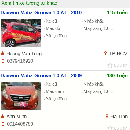
Xem tin xe tương tự khác
Daewoo Matiz Groove 1.0 AT - 2010
115 Triệu
Xe cũ
Nhập khẩu
Màu đỏ
Máy xăng 1.0 L
Số tự động
Hoang Van Tung
TP HCM
0379416920
Lưu tin
Daewoo Matiz Groove 1.0 AT - 2009
130 Triệu
Xe cũ
Nhập khẩu
Màu cam
Máy xăng 1.0 L
Số tự động
Anh Minh
Hà Tĩnh
0914408789
Lưu tin