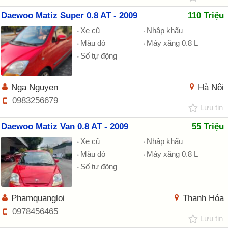
Daewoo Matiz Super 0.8 AT - 2009
110 Triệu
Xe cũ
Nhập khẩu
Màu đỏ
Máy xăng 0.8 L
Số tự động
Nga Nguyen
Hà Nội
0983256679
Lưu tin
Daewoo Matiz Van 0.8 AT - 2009
55 Triệu
Xe cũ
Nhập khẩu
Màu đỏ
Máy xăng 0.8 L
Số tự động
Phamquangloi
Thanh Hóa
0978456465
Lưu tin