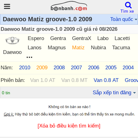
Tìm xe
Daewoo Matiz groove-1.0 2009
Toàn quốc
Daewoo Matiz groove-1.0 2009 cũ giá rẻ 08/2026
Espero
Gentra
GentraX
Labo
Lacetti
Lanos
Magnus
Matiz
Nubira
Tacuma
Daewoo
...
Năm:
2011
2010
2009
2008
2007
2006
2005
2004
Phiên bản:
Van 1.0 AT
Van 0.8 MT
Van 0.8 AT
Groov
Sắp xếp tin đăng
0 tin
[Xóa bỏ điều kiện tìm kiếm]