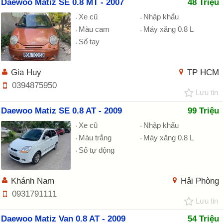
Daewoo Matiz SE 0.8 MT - 2007
48 Triệu
Xe cũ
Nhập khẩu
Màu cam
Máy xăng 0.8 L
Số tay
Gia Huy
TP HCM
0394875950
Lưu tin
Daewoo Matiz SE 0.8 AT - 2009
99 Triệu
Xe cũ
Nhập khẩu
Màu trắng
Máy xăng 0.8 L
Số tự động
Khánh Nam
Hải Phòng
0931791111
Lưu tin
Daewoo Matiz Van 0.8 AT - 2009
54 Triệu