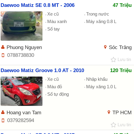
Daewoo Matiz SE 0.8 MT - 2006
47 Triệu
Xe cũ
Trong nước
Màu xanh
Máy xăng 0.8 L
Số tay
Phuong Nguyen
Sóc Trăng
0788738830
Lưu tin
Daewoo Matiz Groove 1.0 AT - 2010
120 Triệu
Xe cũ
Nhập khẩu
Màu đỏ
Máy xăng 1.0 L
Số tự động
Hoang van Tam
TP HCM
0379282594
Lưu tin