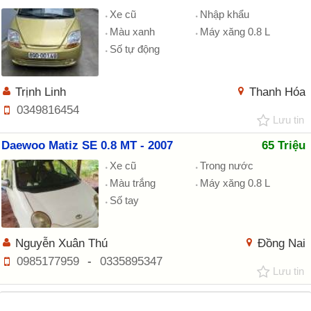
Xe cũ
Nhập khẩu
Màu xanh
Máy xăng 0.8 L
Số tự động
Trịnh Linh
Thanh Hóa
0349816454
Lưu tin
Daewoo Matiz SE 0.8 MT - 2007
65 Triệu
Xe cũ
Trong nước
Màu trắng
Máy xăng 0.8 L
Số tay
Nguyễn Xuân Thú
Đồng Nai
0985177959
-
0335895347
Lưu tin