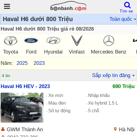
Tìm xe
Haval H6 dưới 800 Triệu
Toàn quốc
Haval H6 dưới 800 Triệu giá rẻ 08/2026
Toyota
Ford
Hyundai
Vinfast
Mercedes Benz
Năm:
2025
2023
Sắp xếp tin đăng
4 tin
Haval H6 HEV - 2023
690 Triệu
Xe mới
Nhập khẩu
Màu đen
Xe hybrid 1.5 L
Số tự động
5 chỗ
GWM Thành An
Hà Nội