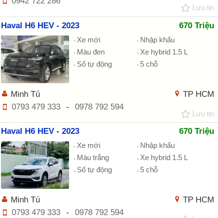
0942 722 286
Lưu tin
Haval H6 HEV - 2023
670 Triệu
Xe mới
Nhập khẩu
Màu đen
Xe hybrid 1.5 L
Số tự động
5 chỗ
Minh Tú
TP HCM
0793 479 333
-
0978 792 594
Lưu tin
Haval H6 HEV - 2023
670 Triệu
Xe mới
Nhập khẩu
Màu trắng
Xe hybrid 1.5 L
Số tự động
5 chỗ
Minh Tú
TP HCM
0793 479 333
-
0978 792 594