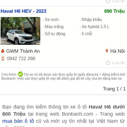
Lưu tin
Haval H6 HEV - 2023
690 Triệu
Xe mới
Nhập khẩu
Màu trắng
Xe hybrid 1.5 L
Số tự động
5 chỗ
GWM Thành An
Hà Nội
0942 722 286
Lưu tin
Chú thích:
Tin xe cũ đã được xác thực giấy tờ (giấy đăng ký + đăng kiểm) bởi
Bonbanh. Việc xác thực giấy tờ này để đánh giá độ tin cậy của tin đăng bán xe
Trang
1
/ 1
Bạn đang tìm kiếm thông tin xe ô tô
Haval H6 dưới
800 Triệu
tại trang web Bonbanh.com - Trang web
mua bán ô tô
cũ và mới uy tín nhất tại Việt Nam từ