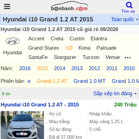
Tìm xe
Hyundai i10 Grand 1.2 AT 2015
Toàn quốc
Hyundai i10 Grand 1.2 AT 2015 cũ giá rẻ 08/2026
Accent
Creta
Custin
Elantra
Grand Starex
i10
Kona
Palisade
Hyundai
...
SantaFe
Stargazer
Tucson
Venue
Năm:
2017
2016
2015
2014
2013
2012
2011
2010
 1.2 MT Base
Phiên bản:
Grand 1.2 AT
Grand 1.0 MT
Grand 1.0 
Sắp xếp tin đăng
8 tin
Hyundai i10 Grand 1.2 AT - 2015
240 Triệu
Xe cũ
Nhập khẩu
Màu trắng
Máy xăng 1.25 L
Số tự động
5 chỗ
Đã đi 57,000 km