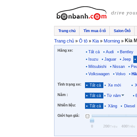
Trang chủ
Tìm mua ô tô
Salon Ôtô
Kia 
Trang chủ
»
Ô tô
»
Kia
»
Morning
»
Hãng xe:
Tất cả
Audi
Bentley
Isuzu
Jaguar
Jeep
Mitsubishi
Nissan
Pe
Volkswagen
Volvo
Hã
Tình trạng xe:
Tất cả
Xe mới
X
Năm :
Tất cả
Từ năm
Nhiên liệu:
Tất cả
Xăng
Diesel
Giới hạn giá: