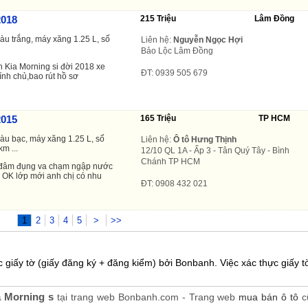
2018
215 Triệu
Lâm Đồng
àu trắng, máy xăng 1.25 L, số
Liên hệ:
Nguyễn Ngọc Hợi
Bảo Lộc Lâm Đồng
 Kia Morning si đời 2018 xe
ĐT: 0939 505 679
hính chủ,bao rút hồ sơ
2015
165 Triệu
TP HCM
màu bạc, máy xăng 1.25 L, số
Liên hệ:
Ô tô Hưng Thịnh
km ...
12/10 QL 1A - Ấp 3 - Tân Quý Tây - Bình
Chánh TP HCM
i đâm đụng va chạm ngập nước
 OK lớp mới anh chị có nhu
ĐT: 0908 432 021
1
2
3
4
5
>
>>
 giấy tờ (giấy đăng ký + đăng kiểm) bởi Bonbanh. Việc xác thực giấy tờ
a Morning s
tại trang web Bonbanh.com - Trang web
mua bán ô tô
cũ