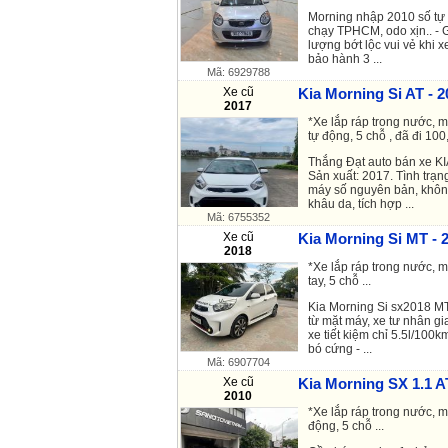
Morning nhập 2010 số tự 
chạy TPHCM, odo xịn.. - 
lượng bớt lộc vui vẻ khi x
bảo hành 3 ...
Mã: 6929788
Xe cũ
Kia Morning Si AT - 2
2017
*Xe lắp ráp trong nước, m
tự động, 5 chỗ , đã đi 100
Thắng Đạt auto bán xe K
Sản xuất: 2017. Tình trạn
máy số nguyên bản, không
khâu da, tích hợp ...
Mã: 6755352
Xe cũ
Kia Morning Si MT - 
2018
*Xe lắp ráp trong nước, m
tay, 5 chỗ ...
Kia Morning Si sx2018 MT
từ mặt máy, xe tư nhân gi
xe tiết kiệm chỉ 5.5l/100
bó cứng - ...
Mã: 6907704
Xe cũ
Kia Morning SX 1.1 A
2010
*Xe lắp ráp trong nước, m
động, 5 chỗ ...