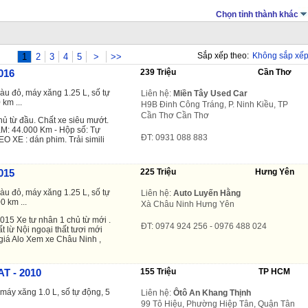
Chọn tỉnh thành khác
Sắp xếp theo:
Không sắp xế
1
2
3
4
5
>
>>
016
239 Triệu
Cần Thơ
àu đỏ, máy xăng 1.25 L, số tự
Liên hệ:
Miền Tây Used Car
 km ...
H9B Đinh Công Tráng, P. Ninh Kiều, TP
Cần Thơ Cần Thơ
hủ từ đầu. Chất xe siêu mướt.
KM: 44.000 Km - Hộp số: Tự
ĐT: 0931 088 883
XE : dán phim. Trải simili
015
225 Triệu
Hưng Yên
àu đỏ, máy xăng 1.25 L, số tự
Liên hệ:
Auto Luyến Hằng
0 km ...
Xà Châu Ninh Hưng Yên
15 Xe tư nhân 1 chủ từ mới .
ĐT: 0974 924 256 - 0976 488 024
ất lừ Nội ngoại thất tươi mới
 giá Alo Xem xe Châu Ninh ,
AT - 2010
155 Triệu
TP HCM
máy xăng 1.0 L, số tự động, 5
Liên hệ:
Ôtô An Khang Thịnh
99 Tô Hiệu, Phường Hiệp Tân, Quận Tân