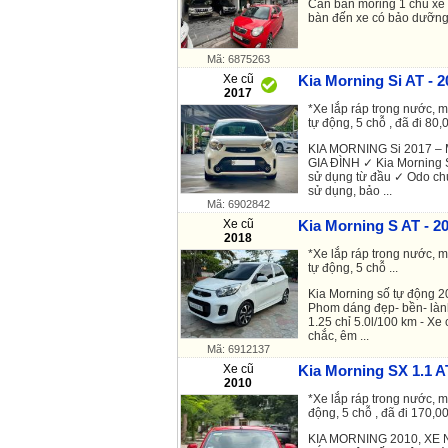
Cần bán moring 1 chủ xe 
bàn đến xe có bảo dưỡn
Mã: 6875263
Xe cũ
Kia Morning Si AT - 2
2017
*Xe lắp ráp trong nước, m
tự động, 5 chỗ , đã đi 80,0
KIA MORNING Si 2017 –
GIA ĐÌNH ✓ Kia Morning 
sử dụng từ đầu ✓ Odo ch
sử dụng, bảo ...
Mã: 6902842
Xe cũ
Kia Morning S AT - 2
2018
*Xe lắp ráp trong nước, m
tự động, 5 chỗ ...
Kia Morning số tự động 2
Phom dáng đẹp- bền- lành
1.25 chỉ 5.0l/100 km - Xe 
chắc, êm ...
Mã: 6912137
Xe cũ
Kia Morning SX 1.1 A
2010
*Xe lắp ráp trong nước, m
động, 5 chỗ , đã đi 170,00
KIA MORNING 2010, XE 