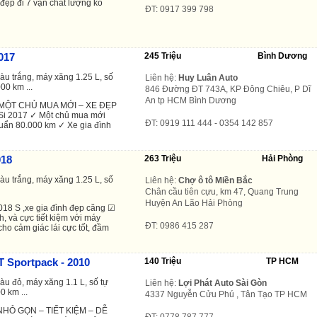
đẹp đi 7 vạn chất lượng ko
ĐT: 0917 399 798
g
017
245 Triệu
Bình Dương
àu trắng, máy xăng 1.25 L, số
Liên hệ:
Huy Luân Auto
00 km ...
846 Đường ĐT 743A, KP Đông Chiêu, P Dĩ
An tp HCM Bình Dương
 MỘT CHỦ MUA MỚI – XE ĐẸP
Si 2017 ✓ Một chủ mua mới
ĐT: 0919 111 444 - 0354 142 857
uẩn 80.000 km ✓ Xe gia đình
018
263 Triệu
Hải Phòng
àu trắng, máy xăng 1.25 L, số
Liên hệ:
Chợ ô tô Miền Bắc
Chân cầu tiên cựu, km 47, Quang Trung
Huyện An Lão Hải Phòng
018 S ,xe gia đình đẹp căng ☑
, và cực tiết kiệm với máy
ĐT: 0986 415 287
cho cảm giác lái cực tốt, đầm
T Sportpack - 2010
140 Triệu
TP HCM
àu đỏ, máy xăng 1.1 L, số tự
Liên hệ:
Lợi Phát Auto Sài Gòn
0 km ...
4337 Nguyễn Cửu Phú , Tân Tạo TP HCM
NHỎ GỌN – TIẾT KIỆM – DỄ
ĐT: 0778 787 777