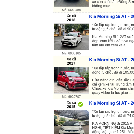
xe còn chất lắm.Đồng Sơ
không mục ...
Mã: 6649488
Xe cũ
Kia Morning Si AT - 2
2018
*Xe lắp ráp trong nước, m
tự động, 5 chỗ , đã đi 90,0
Kia Morning Si 1.2AT sx
đẹp, cam kết k đâm va ng
tâm alo em xem xe ạ
Mã: 6930165
Xe cũ
Kia Morning Si AT - 2
2017
*Xe lắp ráp trong nước, m
động, 5 chỗ , đã đi 105,00
Cửa hàng oto Việt Bắc Car
chỉ xem xe tại Trung tâm
Chiếc xe Kia Morning ch
quay video từ lúc giao ...
Mã: 6920707
Xe cũ
Kia Morning Si AT - 2
2015
*Xe lắp ráp trong nước, m
tự động, 5 chỗ , đã đi 74,0
KIA MORNING Si 2015 AT
NGHI, TIẾT KIỆM Kia Morn
động, động cơ 1.25L. Mẫu