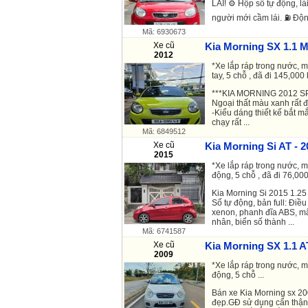
LÁI! ⚙️ Hộp số tự động, l
người mới cầm lái. ⛽ Động 
Mã: 6930673
Xe cũ
Kia Morning SX 1.1 M
2012
*Xe lắp ráp trong nước, 
tay, 5 chỗ , đã đi 145,000 
***KIA MORNING 2012 
Ngoại thất màu xanh rất đẹ
-Kiểu dáng thiết kế bắt mắ
chạy rất ...
Mã: 6849512
Xe cũ
Kia Morning Si AT - 2
2015
*Xe lắp ráp trong nước, m
động, 5 chỗ , đã đi 76,000
Kia Morning Si 2015 1.25
Số tự động, bản full: Điề
xenon, phanh đĩa ABS, mâm
nhân, biển số thành ...
Mã: 6741587
Xe cũ
Kia Morning SX 1.1 A
2009
*Xe lắp ráp trong nước, m
động, 5 chỗ ...
Bán xe Kia Morning sx 20
đẹp.GĐ sử dụng cẩn thận