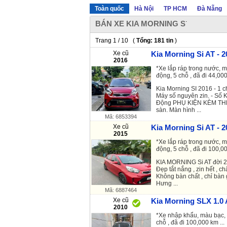
Toàn quốc
Hà Nội
TP HCM
Đà Nẵng
.
BÁN XE KIA MORNING S
Trang 1 / 10 (
Tổng: 181 tin
)
Xe cũ
Kia Morning Si AT - 2
2016
*Xe lắp ráp trong nước, m
động, 5 chỗ , đã đi 44,000
Kia Morning SI 2016 - 1 c
Máy số nguyên zin. - Số 
Động PHỤ KIỆN KÈM THEO 
sàn. Màn hình ...
Mã: 6853394
Xe cũ
Kia Morning Si AT - 2
2015
*Xe lắp ráp trong nước, m
động, 5 chỗ , đã đi 100,00
KIA MORNING Si AT đời 20
Đẹp tắt nắng , zin hết , ch
Không bàn chất , chỉ bàn
Hưng ...
Mã: 6887464
Xe cũ
Kia Morning SLX 1.0 
2010
*Xe nhập khẩu, màu bạc, 
chỗ , đã đi 100,000 km ...