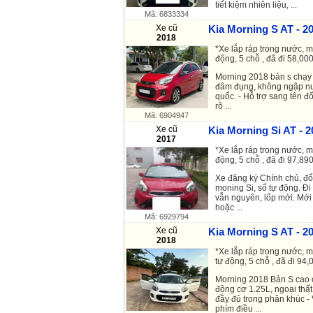
tiết kiệm nhiên liệu, ...
Mã: 6833334
Xe cũ
Kia Morning S AT - 2
2018
*Xe lắp ráp trong nước, m
động, 5 chỗ , đã đi 58,000
Morning 2018 bản s chạy 
đâm đụng, không ngập nư
quốc. - Hỗ trợ sang tên đổ
rõ ...
Mã: 6904947
Xe cũ
Kia Morning Si AT - 2
2017
*Xe lắp ráp trong nước, m
động, 5 chỗ , đã đi 97,890
Xe đăng ký Chính chủ, đổi
moning Si, số tự động. Đi
vẫn nguyên, lốp mới. Mới 
hoặc ...
Mã: 6929794
Xe cũ
Kia Morning S AT - 2
2018
*Xe lắp ráp trong nước, m
tự động, 5 chỗ , đã đi 94,0
Morning 2018 Bản S cao 
động cơ 1.25L, ngoại thất 
đầy đủ trong phân khúc - 
phím điều ...