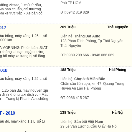
Phú TP HCM
động ziczac, 1 chủ từ đầu,
Giá bán chuẩn, chỉ thương
ĐT: 0942 819 829
em xe trực tiếp. - Xe bán có
017
269 Triệu
Thái Nguyên
àu trắng, máy xăng 1.25 L, số
Liên hệ:
Thắng Đạt Auto
,000 km ...
128 Phan Đình Phùng, Tp Thái Nguyên
Thái Nguyên
IA MORNING. Phiên bản: Si AT
g không tai nạn, ngập nước,
ĐT: 0989 209 666 - 0948 088 089
 bổ máy xe trang bị vô lăng
2018
188 Triệu
Hải Phòng
àu trắng, máy xăng 1.25 L, số
Liên hệ:
Chợ ô tô Miền Bắc
Chân cầu tiên cựu, km 47, Quang Trung
Huyện An Lão Hải Phòng
 1.25 bản đủ, máy nguyên zin
a đình không taxi dịch vụ - Mẫu
ĐT: 0986 415 287
km - - Trang bị Phanh Abs chống
T - 2010
138 Triệu
Hà Nội
àu đỏ, máy xăng 1.1 L, số tự
Liên hệ:
Sàn ôtô Việt Nam
29 Lê Văn Lương, Cầu Giấy Hà Nội