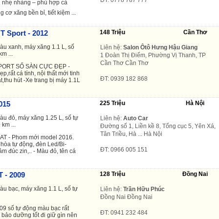
ái nhẹ nhàng – phù hợp cả
cơ xăng bền bỉ, tiết kiệm ...
T Sport - 2012
148 Triệu
Cần Thơ
màu xanh, máy xăng 1.1 L, số
Liên hệ:
Salon Ôtô Hưng Hậu Giang
km ...
1 Đoàn Thị Điểm, Phường Vị Thanh, TP
Cần Thơ Cần Thơ
SPORT SỐ SÀN CỰC ĐẸP -
p,rất cá tính, nội thất mới tinh
ĐT: 0939 182 868
t,thu hút -Xe trang bị máy 1.1L
015
225 Triệu
Hà Nội
àu đỏ, máy xăng 1.25 L, số tự
Liên hệ:
Auto Car
 km ...
Đường số 1, Liền kề 8, Tổng cục 5, Yên Xá,
Tân Triều, Hà ... Hà Nội
 AT - Phom mới model 2016.
u hòa tự động, đèn Led/Bi-
ĐT: 0966 005 151
 đúc zin,.. - Màu đỏ, tên cá
T - 2009
128 Triệu
Đồng Nai
àu bạc, máy xăng 1.1 L, số tự
Liên hệ:
Trần Hữu Phúc
Đồng Nai Đồng Nai
09 số tự động màu bạc rất
ĐT: 0941 232 484
 bảo dưỡng tốt đi giữ gìn nên