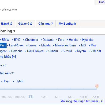
Đăn
Bán ô tô
Giá xe ô tô
Cần mua ?
My BonBanh
Morning s
BMW
BYD
Chevrolet
Daewoo
Ford
Honda
Hyundai
Kia
LandRover
Lexus
Mazda
Mercedes Benz
MG
Mini
ugeot
Porsche
Rolls Royce
Subaru
Suzuki
Toyota
VinFast
ng khác [+]
e cũ
Đến năm
Điện
Hybrid
Mở rộng điều kiện tìm kiếm [
+
]