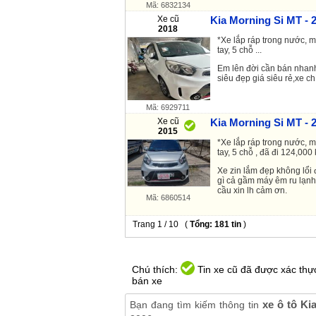
Mã: 6832134
Xe cũ
Kia Morning Si MT - 
2018
*Xe lắp ráp trong nước, m
tay, 5 chỗ ...
Em lên đời cần bán nhanh
siêu đẹp giá siêu rẻ,xe c
Mã: 6929711
Xe cũ
Kia Morning Si MT - 
2015
*Xe lắp ráp trong nước, 
tay, 5 chỗ , đã đi 124,000 
Xe zin lắm đẹp không lổ
gì cả gầm máy êm ru lạnh
cầu xin lh cảm ơn.
Mã: 6860514
Trang 1 / 10 (
Tổng: 181 tin
)
Chú thích:
Tin xe cũ đã được xác thực
bán xe
xe ô tô Ki
Bạn đang tìm kiếm thông tin