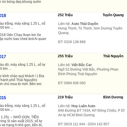
n rin bóng đẹp,khung sườn
018
252 Triệu
Tuyên Quang
àu trắng, máy xăng 1.25 L, số
Liên hệ:
Auto Thái Duyên
00 km ...
Hưng Thịnh, Tú Thịnh, Sơn Dương Tuyên
Quang
 2018 Odo Chạy 9vạn km Xe
ập nước bao chek test Ai quan
ĐT: 0326 136 888
017
255 Triệu
Thái Nguyên
àu đỏ, máy xăng 1.25 L, số tự
Liên hệ:
Việt Bắc Car
0 km ...
Ngõ 52 Đường Việt Bắc, Phường Phan
Đình Phùng Thái Nguyên
 kính chào quý khách ! ( Địa
 Thành phố Thái Nguyên)
ĐT: 0984 606 060
ính chủ mua từ mới. Bên em
015
219 Triệu
Bình Dương
àu trắng, máy xăng 1.25 L, số
Liên hệ:
Huy Luân Auto
00 km ...
846 Đường ĐT 743A, KP Đông Chiêu, P Dĩ
An tp HCM Bình Dương
 1.25L – NHỎ GỌN, TIỆN
ing Si sản xuất 2015, số tự
ĐT: 0919 111 444 - 0354 142 857
 xe hạng A nhỏ gọn, bền bỉ,