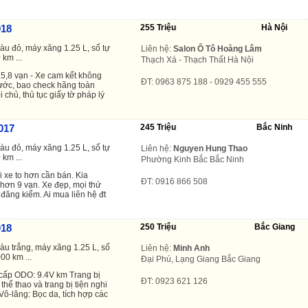
018
255 Triệu
Hà Nội
àu đỏ, máy xăng 1.25 L, số tự
Liên hệ:
Salon Ô Tô Hoàng Lâm
 km ...
Thạch Xá - Thạch Thất Hà Nội
5,8 vạn - Xe cam kết không
ĐT: 0963 875 188 - 0929 455 555
ớc, bao check hãng toàn
i chủ, thủ tục giấy tờ pháp lý
017
245 Triệu
Bắc Ninh
àu đỏ, máy xăng 1.25 L, số tự
Liên hệ:
Nguyen Hung Thao
 km ...
Phường Kinh Bắc Bắc Ninh
 xe to hơn cần bán. Kia
ĐT: 0916 866 508
 hơn 9 vạn. Xe đẹp, mọi thứ
đăng kiểm. Ai mua liên hệ đt
018
250 Triệu
Bắc Giang
àu trắng, máy xăng 1.25 L, số
Liên hệ:
Minh Anh
00 km ...
Đại Phú, Lạng Giang Bắc Giang
cấp ODO: 9.4V km Trang bị
ĐT: 0923 621 126
thể thao và trang bị tiện nghi
Vô-lăng: Bọc da, tích hợp các