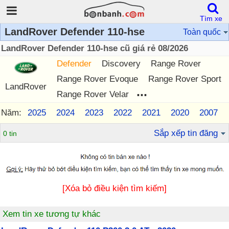
Tìm xe
LandRover Defender 110-hse
Toàn quốc
LandRover Defender 110-hse cũ giá rẻ 08/2026
Defender
Discovery
Range Rover
Range Rover Evoque
Range Rover Sport
LandRover
...
Range Rover Velar
Năm:
2025
2024
2023
2022
2021
2020
2007
Sắp xếp tin đăng
0 tin
[Xóa bỏ điều kiện tìm kiếm]
Xem tin xe tương tự khác