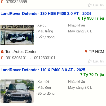
0799325555
Lưu tin
LandRover Defender 130 HSE P400 3.0 AT - 2024
6 Tỷ 950 Triệu
Xe cũ
Nhập khẩu
Màu trắng
Máy xăng 3.0 L
Số tự động
Tom Autos Center
TP HCM
0919303101
-
0912303101
Lưu tin
LandRover Defender 110 X P400 3.0 AT - 2025
7 Tỷ 70 Triệu
Xe mới
Nhập khẩu
Màu đen
Máy xăng 3.0 L
Số tự động