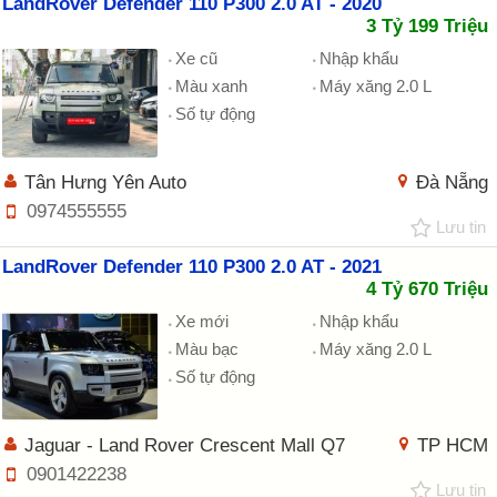
LandRover Defender 110 P300 2.0 AT - 2020
3 Tỷ 199 Triệu
Xe cũ
Nhập khẩu
Màu xanh
Máy xăng 2.0 L
Số tự động
Tân Hưng Yên Auto
Đà Nẵng
0974555555
Lưu tin
LandRover Defender 110 P300 2.0 AT - 2021
4 Tỷ 670 Triệu
Xe mới
Nhập khẩu
Màu bạc
Máy xăng 2.0 L
Số tự động
Jaguar - Land Rover Crescent Mall Q7
TP HCM
0901422238
Lưu tin