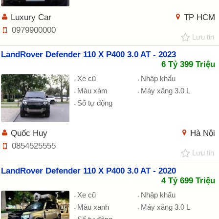
Luxury Car
TP HCM
0979900000
Lưu tin
LandRover Defender 110 X P400 3.0 AT - 2023
6 Tỷ 399 Triệu
Xe cũ
Nhập khẩu
Màu xám
Máy xăng 3.0 L
Số tự động
Quốc Huy
Hà Nội
0854525555
Lưu tin
LandRover Defender 110 X P400 3.0 AT - 2020
4 Tỷ 699 Triệu
Xe cũ
Nhập khẩu
Màu xanh
Máy xăng 3.0 L