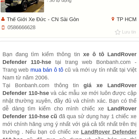
Số tự động
Thế Giới Xe Đức - CN Sài Gòn
TP HCM
0586666628
Lưu tin
Bạn đang tìm kiếm thông tin
xe ô tô
LandRover
Defender 110-hse
tại trang web Bonbanh.com -
Trang web
mua bán ô tô
cũ và mới uy tín nhất tại Việt
Nam từ năm 2006.
Tại Bonbanh.com thông tin
giá xe LandRover
Defender 110-hse
và các mẫu xe mới luôn được cập
nhật thường xuyên, đầy đủ và chính xác. Bạn có thể
dễ dàng tìm kiếm cho mình chiếc xe
LandRover
Defender 110-hse cũ
đã qua sử dụng hay 1 chiếc xe
mới chính hãng ưng ý nhất với giá cả tốt nhất trên thị
trường . Nếu bạn có chiếc xe
LandRover Defender