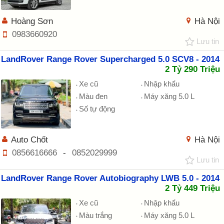
Hoàng Sơn
Hà Nội
0983660920
Lưu tin
LandRover Range Rover Supercharged 5.0 SCV8 - 2014
2 Tỷ 290 Triệu
Xe cũ
Nhập khẩu
Màu đen
Máy xăng 5.0 L
Số tự động
Auto Chốt
Hà Nội
0856616666
-
0852029999
Lưu tin
LandRover Range Rover Autobiography LWB 5.0 - 2014
2 Tỷ 449 Triệu
Xe cũ
Nhập khẩu
Màu trắng
Máy xăng 5.0 L