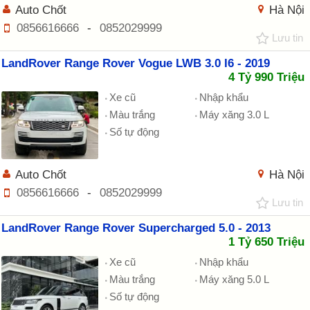
Auto Chốt
Hà Nội
0856616666
-
0852029999
Lưu tin
LandRover Range Rover Vogue LWB 3.0 I6 - 2019
4 Tỷ 990 Triệu
Xe cũ
Nhập khẩu
Màu trắng
Máy xăng 3.0 L
Số tự động
Auto Chốt
Hà Nội
0856616666
-
0852029999
Lưu tin
LandRover Range Rover Supercharged 5.0 - 2013
1 Tỷ 650 Triệu
Xe cũ
Nhập khẩu
Màu trắng
Máy xăng 5.0 L
Số tự động