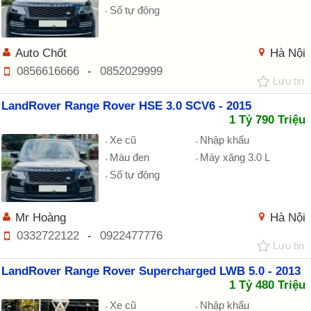
Số tự động
Auto Chốt
Hà Nội
0856616666
-
0852029999
Lưu tin
LandRover Range Rover HSE 3.0 SCV6 - 2015
1 Tỷ 790 Triệu
Xe cũ
Nhập khẩu
Màu đen
Máy xăng 3.0 L
Số tự động
Mr Hoàng
Hà Nội
0332722122
-
0922477776
Lưu tin
LandRover Range Rover Supercharged LWB 5.0 - 2013
1 Tỷ 480 Triệu
Xe cũ
Nhập khẩu