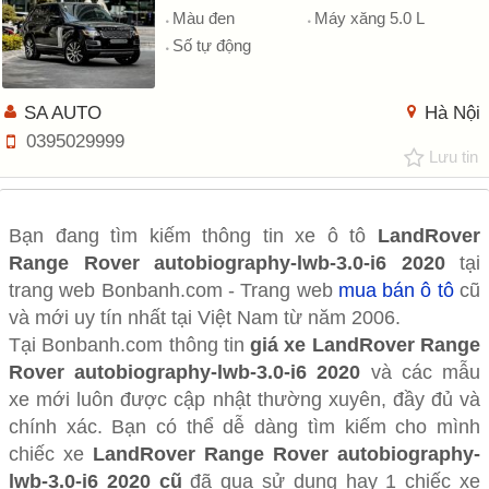
Màu đen
Máy xăng 5.0 L
Số tự động
SA AUTO
Hà Nội
0395029999
Lưu tin
Bạn đang tìm kiếm thông tin xe ô tô
LandRover
Range Rover autobiography-lwb-3.0-i6 2020
tại
trang web Bonbanh.com - Trang web
mua bán ô tô
cũ
và mới uy tín nhất tại Việt Nam từ năm 2006.
Tại Bonbanh.com thông tin
giá xe LandRover Range
Rover autobiography-lwb-3.0-i6 2020
và các mẫu
xe mới luôn được cập nhật thường xuyên, đầy đủ và
chính xác. Bạn có thể dễ dàng tìm kiếm cho mình
chiếc xe
LandRover Range Rover autobiography-
lwb-3.0-i6 2020 cũ
đã qua sử dụng hay 1 chiếc xe