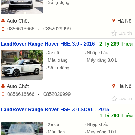
Số tự động
Auto Chốt
Hà Nội
0856616666
-
0852029999
Lưu tin
LandRover Range Rover HSE 3.0 - 2016
2 Tỷ 289 Triệu
Xe cũ
Nhập khẩu
Màu trắng
Máy xăng 3.0 L
Số tự động
Auto Chốt
Hà Nội
0856616666
-
0852029999
Lưu tin
LandRover Range Rover HSE 3.0 SCV6 - 2015
1 Tỷ 790 Triệu
Xe cũ
Nhập khẩu
Màu đen
Máy xăng 3.0 L