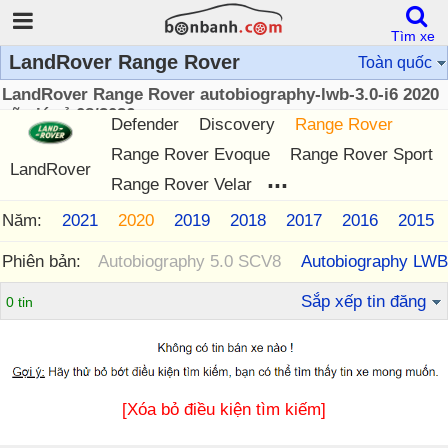
Tìm xe
LandRover Range Rover
Toàn quốc
LandRover Range Rover autobiography-lwb-3.0-i6 2020
cũ giá rẻ 08/2026
Defender
Discovery
Range Rover
Range Rover Evoque
Range Rover Sport
LandRover
...
Range Rover Velar
Năm:
2022
2021
2020
2019
2018
2017
2016
2015
Phiên bản:
Autobiography 5.0 SCV8
Autobiography LWB
Sắp xếp tin đăng
0 tin
[Xóa bỏ điều kiện tìm kiếm]