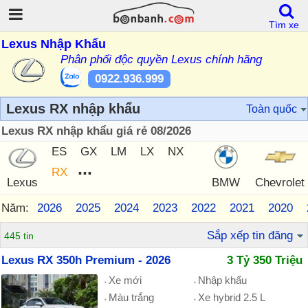
Tìm xe
Lexus Nhập Khẩu
Phân phối độc quyền Lexus chính hãng
0922.936.999
Lexus RX nhập khẩu
Toàn quốc
Lexus RX nhập khẩu giá rẻ 08/2026
ES
GX
LM
LX
NX
...
RX
Lexus
BMW
Chevrolet
Năm:
2026
2025
2024
2023
2022
2021
2020
Sắp xếp tin đăng
445 tin
Lexus RX 350h Premium - 2026
3 Tỷ 350 Triệu
Xe mới
Nhập khẩu
Màu trắng
Xe hybrid 2.5 L