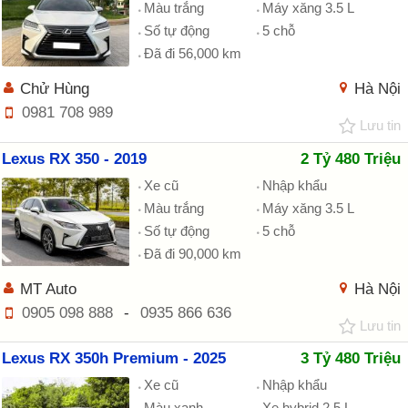
Màu trắng
Máy xăng 3.5 L
Số tự động
5 chỗ
Đã đi 56,000 km
Chử Hùng
Hà Nội
0981 708 989
Lưu tin
Lexus RX 350 - 2019
2 Tỷ 480 Triệu
Xe cũ
Nhập khẩu
Màu trắng
Máy xăng 3.5 L
Số tự động
5 chỗ
Đã đi 90,000 km
MT Auto
Hà Nội
0905 098 888
-
0935 866 636
Lưu tin
Lexus RX 350h Premium - 2025
3 Tỷ 480 Triệu
Xe cũ
Nhập khẩu
Màu xanh
Xe hybrid 2.5 L