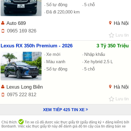
Số tự động
5 chỗ
Đã đi 220,000 km
Auto 689
Hà Nội
0965 169 826
Lưu tin
Lexus RX 350h Premium - 2026
3 Tỷ 350 Triệu
Xe mới
Nhập khẩu
Màu xanh
Xe hybrid 2.5 L
Số tự động
5 chỗ
Lexus Long Biên
Hà Nội
0975 222 812
Lưu tin
XEM TIẾP
425
TIN XE
Chú thích:
Tin xe cũ đã được xác thực giấy tờ (giấy đăng ký + đăng kiểm) bởi
Bonbanh. Việc xác thực giấy tờ này để đánh giá độ tin cậy của tin đăng bán xe