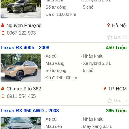
Số tự động
5 chỗ
Đã đi 13,000 km
Nguyễn Phượng
Hà Nội
0967 122 993
Lưu tin
Lexus RX 400h - 2008
450 Triệu
Xe cũ
Nhập khẩu
Màu vàng
Xe hybrid 3.3 L
Số tự động
5 chỗ
Đã đi 140,000 km
Chợ xe ô tô 362
TP HCM
0911 554 455
Lưu tin
Lexus RX 350 AWD - 2008
365 Triệu
Xe cũ
Nhập khẩu
Màu đen
Máy xăng 3.5 L