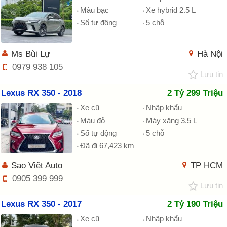
Màu bạc
Xe hybrid 2.5 L
Số tự động
5 chỗ
Ms Bùi Lự
Hà Nội
0979 938 105
Lưu tin
Lexus RX 350 - 2018
2 Tỷ 299 Triệu
Xe cũ
Nhập khẩu
Màu đỏ
Máy xăng 3.5 L
Số tự động
5 chỗ
Đã đi 67,423 km
Sao Việt Auto
TP HCM
0905 399 999
Lưu tin
Lexus RX 350 - 2017
2 Tỷ 190 Triệu
Xe cũ
Nhập khẩu