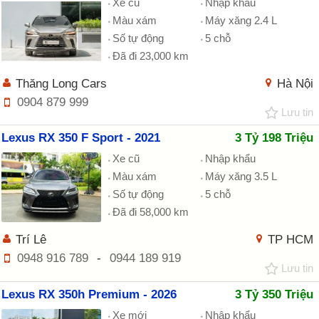
Xe cũ
Nhập khẩu
Màu xám
Máy xăng 2.4 L
Số tự động
5 chỗ
Đã đi 23,000 km
Thăng Long Cars
Hà Nội
0904 879 999
Lưu tin
Lexus RX 350 F Sport - 2021
3 Tỷ 198 Triệu
Xe cũ
Nhập khẩu
Màu xám
Máy xăng 3.5 L
Số tự động
5 chỗ
Đã đi 58,000 km
Trí Lê
TP HCM
0948 916 789
-
0944 189 919
Lưu tin
Lexus RX 350h Premium - 2026
3 Tỷ 350 Triệu
Xe mới
Nhập khẩu