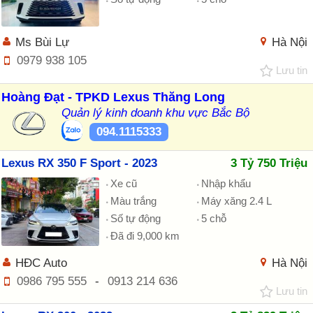
Ms Bùi Lự
Hà Nội
0979 938 105
Lưu tin
Hoàng Đạt - TPKD Lexus Thăng Long
Quản lý kinh doanh khu vực Bắc Bộ
094.1115333
Lexus RX 350 F Sport - 2023
3 Tỷ 750 Triệu
Xe cũ
Nhập khẩu
Màu trắng
Máy xăng 2.4 L
Số tự động
5 chỗ
Đã đi 9,000 km
HĐC Auto
Hà Nội
0986 795 555
-
0913 214 636
Lưu tin