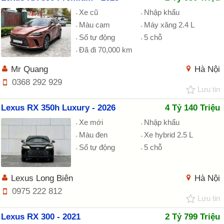
Xe cũ
Nhập khẩu
Màu cam
Máy xăng 2.4 L
Số tự động
5 chỗ
Đã đi 70,000 km
Mr Quang
Hà Nội
0368 292 929
Lưu tin
Lexus RX 350h Luxury - 2026
4 Tỷ 140 Triệu
Xe mới
Nhập khẩu
Màu đen
Xe hybrid 2.5 L
Số tự động
5 chỗ
Lexus Long Biên
Hà Nội
0975 222 812
Lưu tin
Lexus RX 300 - 2021
2 Tỷ 799 Triệu