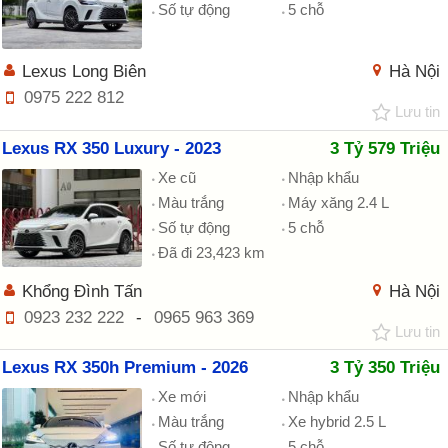
Số tự động
5 chỗ
Lexus Long Biên
Hà Nội
0975 222 812
Lưu tin
Lexus RX 350 Luxury - 2023
3 Tỷ 579 Triệu
Xe cũ
Nhập khẩu
Màu trắng
Máy xăng 2.4 L
Số tự động
5 chỗ
Đã đi 23,423 km
Khổng Đình Tấn
Hà Nội
0923 232 222
-
0965 963 369
Lưu tin
Lexus RX 350h Premium - 2026
3 Tỷ 350 Triệu
Xe mới
Nhập khẩu
Màu trắng
Xe hybrid 2.5 L
Số tự động
5 chỗ