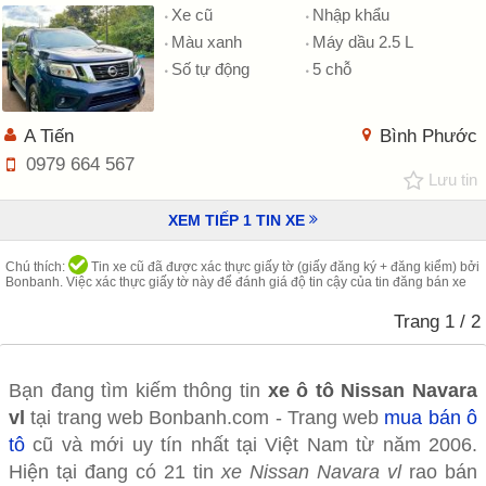
Xe cũ
Nhập khẩu
Màu xanh
Máy dầu 2.5 L
Số tự động
5 chỗ
A Tiến
Bình Phước
0979 664 567
Lưu tin
XEM TIẾP
1
TIN XE
Chú thích:
Tin xe cũ đã được xác thực giấy tờ (giấy đăng ký + đăng kiểm) bởi
Bonbanh. Việc xác thực giấy tờ này để đánh giá độ tin cậy của tin đăng bán xe
Trang
1
/ 2
Bạn đang tìm kiếm thông tin
xe ô tô
Nissan Navara
vl
tại trang web Bonbanh.com - Trang web
mua bán ô
tô
cũ và mới uy tín nhất tại Việt Nam từ năm 2006.
Hiện tại đang có 21 tin
xe Nissan Navara vl
rao bán