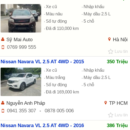
Xe cũ
Nhập khẩu
Màu nâu
Máy dầu 2.5 L
Số tự động
5 chỗ
Đã đi 110,000 km
Sỹ Mai Auto
Hà Nội
0769 999 555
Lưu tin
Nissan Navara VL 2.5 AT 4WD - 2015
350 Triệu
Xe cũ
Nhập khẩu
Màu trắng
Máy dầu 2.5 L
Số tự động
5 chỗ
Đã đi 169,000 km
Nguyễn Anh Pháp
TP HCM
0941 355 307
-
0878 005 006
Lưu tin
Nissan Navara VL 2.5 AT 4WD - 2016
386 Triệu