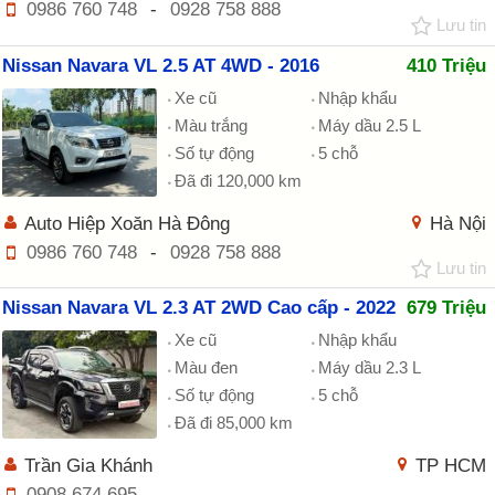
0986 760 748
-
0928 758 888
Lưu tin
Nissan Navara VL 2.5 AT 4WD - 2016
410 Triệu
Xe cũ
Nhập khẩu
Màu trắng
Máy dầu 2.5 L
Số tự động
5 chỗ
Đã đi 120,000 km
Auto Hiệp Xoăn Hà Đông
Hà Nội
0986 760 748
-
0928 758 888
Lưu tin
Nissan Navara VL 2.3 AT 2WD Cao cấp - 2022
679 Triệu
Xe cũ
Nhập khẩu
Màu đen
Máy dầu 2.3 L
Số tự động
5 chỗ
Đã đi 85,000 km
Trần Gia Khánh
TP HCM
0908 674 695