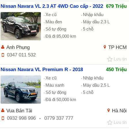
Nissan Navara VL 2.3 AT 4WD Cao cấp - 2022
679 Triệu
Xe cũ
Nhập khẩu
Màu đen
Máy dầu 2.3 L
Số tự động
5 chỗ
Đã đi 85,000 km
Anh Phụng
TP HCM
0347 011 532
Lưu tin
Nissan Navara VL Premium R - 2018
450 Triệu
Xe cũ
Nhập khẩu
Màu xanh
Máy dầu 2.5 L
Số tự động
5 chỗ
Đã đi 50,000 km
Vua Bán Tải
Hà Nội
0932 998 996
-
0779 337 777
Lưu tin