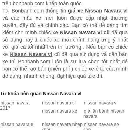
trên bonbanh.com khắp toàn quốc.
Tại Bonbanh.com thông tin
giá xe Nissan Navara vl
và các mẫu xe mới luôn được cập nhật thường
xuyên, đầy đủ và chính xác. Bạn có thể dễ dàng tìm
kiếm cho mình chiếc xe
Nissan Navara vl cũ
đã qua
sử dụng hay 1 chiếc xe mới chính hãng ưng ý nhất
với giá cả tốt nhất trên thị trường . Nếu bạn có chiếc
xe
Nissan Navara vl
cũ đã qua sử dụng và cần bán
xe thì Bonbanh.com luôn là sự lựa chọn tốt nhất để
bạn có thể rao bán (miễn phí ) chiếc xe ô tô của mình
dễ dàng, nhanh chóng, đạt hiệu quả tức thì.
Từ khóa liên quan Nissan Navara vl
nissan navara
nissan navara sl
nissan navara vl
2017
nissan navara xe
giá lăn bánh nissan
navara
nissan navara el
nissan navara nhap
nissan navara so
khau
san