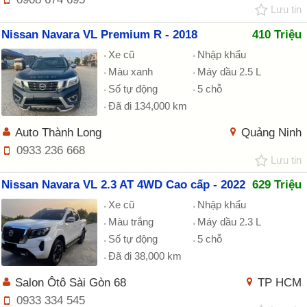
Lưu tin
Nissan Navara VL Premium R - 2018
410 Triệu
Xe cũ
Nhập khẩu
Màu xanh
Máy dầu 2.5 L
Số tự động
5 chỗ
Đã đi 134,000 km
Auto Thành Long
Quảng Ninh
0933 236 668
Lưu tin
Nissan Navara VL 2.3 AT 4WD Cao cấp - 2022
629 Triệu
Xe cũ
Nhập khẩu
Màu trắng
Máy dầu 2.3 L
Số tự động
5 chỗ
Đã đi 38,000 km
Salon Ôtô Sài Gòn 68
TP HCM
0933 334 545