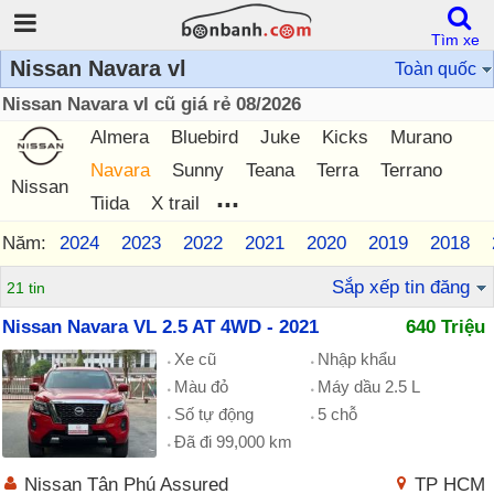
Tìm xe
Nissan Navara vl
Toàn quốc
Nissan Navara vl cũ giá rẻ 08/2026
Almera
Bluebird
Juke
Kicks
Murano
Navara
Sunny
Teana
Terra
Terrano
Nissan
...
Tiida
X trail
Năm:
2024
2023
2022
2021
2020
2019
2018
Sắp xếp tin đăng
21 tin
Nissan Navara VL 2.5 AT 4WD - 2021
640 Triệu
Xe cũ
Nhập khẩu
Màu đỏ
Máy dầu 2.5 L
Số tự động
5 chỗ
Đã đi 99,000 km
Nissan Tân Phú Assured
TP HCM