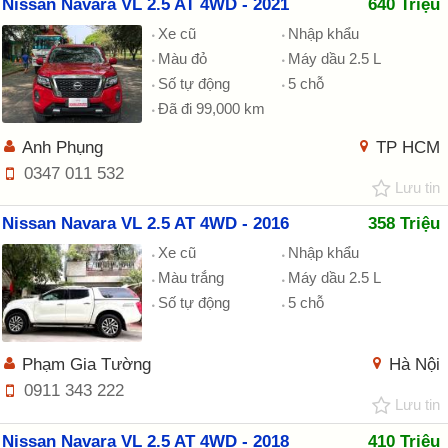
Nissan Navara VL 2.5 AT 4WD - 2021
640 Triệu
Xe cũ
Nhập khẩu
Màu đỏ
Máy dầu 2.5 L
Số tự động
5 chỗ
Đã đi 99,000 km
Anh Phụng
TP HCM
0347 011 532
Lưu tin
Nissan Navara VL 2.5 AT 4WD - 2016
358 Triệu
Xe cũ
Nhập khẩu
Màu trắng
Máy dầu 2.5 L
Số tự động
5 chỗ
Phạm Gia Tường
Hà Nội
0911 343 222
Lưu tin
Nissan Navara VL 2.5 AT 4WD - 2018
410 Triệu