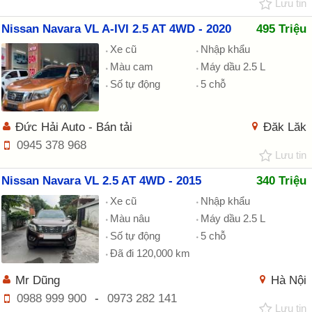
Lưu tin
Nissan Navara VL A-IVI 2.5 AT 4WD - 2020
495 Triệu
Xe cũ
Nhập khẩu
Màu cam
Máy dầu 2.5 L
Số tự động
5 chỗ
Đức Hải Auto - Bán tải
Đăk Lăk
0945 378 968
Lưu tin
Nissan Navara VL 2.5 AT 4WD - 2015
340 Triệu
Xe cũ
Nhập khẩu
Màu nâu
Máy dầu 2.5 L
Số tự động
5 chỗ
Đã đi 120,000 km
Mr Dũng
Hà Nội
0988 999 900
-
0973 282 141
Lưu tin