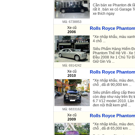
Cần bán xe Phanton đk lầ
rất ít . bán xe có Garag
xe thích ngay
Mã: 6738853
Xe cũ
Rolls Royce Phantom 
2006
*Xe nhập khẩu, màu xanh,
4 chỗ ...
Siêu Phẩm Hàng Hiếm Đư
Phantom
Thế Hệ VII - Xe
Đầu 2008 Xe 1 Chủ Từ Đầ
Giữ Gìn Và ...
Mã: 6914242
Xe cũ
Rolls Royce Phantom 
2010
*Xe nhập khẩu, màu đen, 
chỗ , đã đi 90,000 km ...
Siêu phẩm đẳng cấp theo 
còn đẹp như này trên thị
6.7 V12 model 2010. Lăn
đen nội thất kem ghế ...
Mã: 6833162
Xe cũ
Rolls Royce Phantom 
2009
*Xe nhập khẩu, màu đen, 
chỗ , đã đi 65,000 km ...