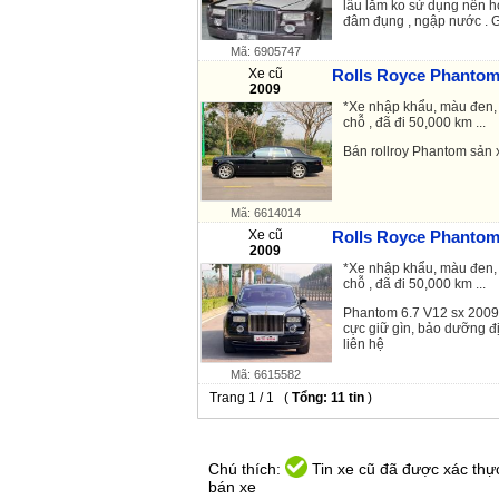
lâu lắm ko sử dụng nên h
đâm đụng , ngập nước . 
Mã: 6905747
Xe cũ
Rolls Royce Phantom 
2009
*Xe nhập khẩu, màu đen, 
chỗ , đã đi 50,000 km ...
Bán rollroy
Phantom
sản x
Mã: 6614014
Xe cũ
Rolls Royce Phantom 
2009
*Xe nhập khẩu, màu đen, 
chỗ , đã đi 50,000 km ...
Phantom
6.7 V12 sx 2009 
cực giữ gìn, bảo dưỡng đ
liên hệ
Mã: 6615582
Trang 1 / 1 (
Tổng: 11 tin
)
Chú thích:
Tin xe cũ đã được xác thực
bán xe