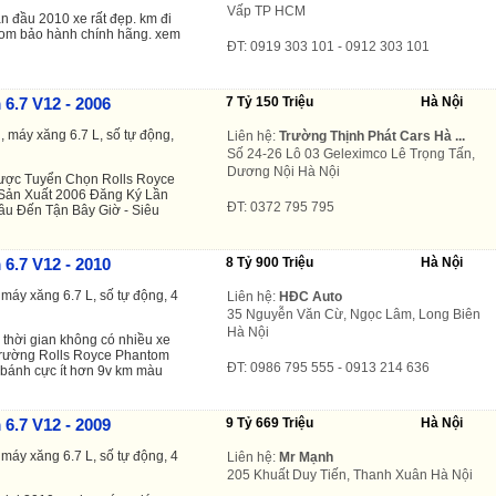
Vấp TP HCM
n đầu 2010 xe rất đẹp. km đi
e Tom bảo hành chính hãng. xem
ĐT: 0919 303 101 - 0912 303 101
6.7 V12 - 2006
7 Tỷ 150 Triệu
Hà Nội
 máy xăng 6.7 L, số tự động,
Liên hệ:
Trường Thịnh Phát Cars Hà ...
Số 24-26 Lô 03 Geleximco Lê Trọng Tấn,
Dương Nội Hà Nội
ợc Tuyển Chọn Rolls Royce
 Sản Xuất 2006 Đăng Ký Lần
ĐT: 0372 795 795
u Đến Tận Bây Giờ - Siêu
6.7 V12 - 2010
8 Tỷ 900 Triệu
Hà Nội
máy xăng 6.7 L, số tự động, 4
Liên hệ:
HĐC Auto
35 Nguyễn Văn Cừ, Ngọc Lâm, Long Biên
Hà Nội
thời gian không có nhiều xe
 trường Rolls Royce
Phantom
ĐT: 0986 795 555 - 0913 214 636
 bánh cực ít hơn 9v km màu
6.7 V12 - 2009
9 Tỷ 669 Triệu
Hà Nội
máy xăng 6.7 L, số tự động, 4
Liên hệ:
Mr Mạnh
205 Khuất Duy Tiến, Thanh Xuân Hà Nội