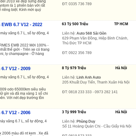
del 2010 xe đẹp sứng đáng
ĐT: 0335 736 789
antom
là 1 phiên bản với rất
kế riêng biệt. Kính mời quý
 EWB 6.7 V12 - 2022
63 Tỷ 500 Triệu
TP HCM
máy xăng 6.7 L, số tự động, 4
Liên hệ:
Auto 568 Sài Gòn
629 Phạm Văn Đồng, Hiệp Bình Chánh,
Thủ Đức TP HCM
MES EWB 2022 Mới 100% -
nhất thế giới - Trên xe có trang
ĐT: 0922 356 789
mini, ly champagne - Ở hàng
6.7 V12 - 2009
8 Tỷ 979 Triệu
Hà Nội
máy xăng 6.7 L, số tự động, 4
Liên hệ:
Linh Anh Auto
205 Khuất Duy Tiến, Thanh Xuân Hà Nội
009 odo 65000km siêu siêu
ĐT: 0818 233 333 - 0973 282 141
iữ gìn và đã mạ vàng 1 số chi
bên. Với nét đẹp trường tồn
6.7 V12 - 2006
3 Tỷ 999 Triệu
Hà Nội
áy xăng 6.7 L, số tự động, 4
Liên hệ:
Phùng Duy
Số 11 Hoàng Quán Chị - Cầu Giấy Hà Nội
x 2006 màu đỏ nt kem . Xe đã
ĐT: 0819 573 333