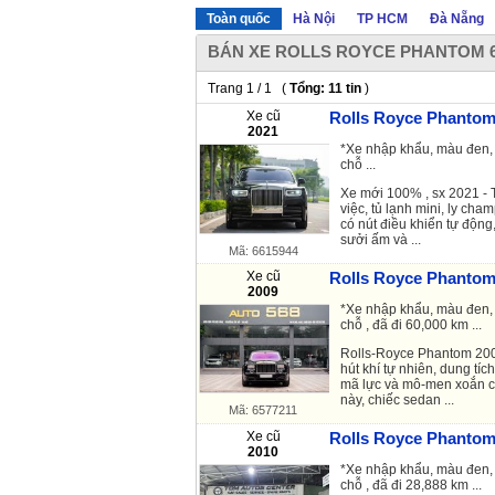
Toàn quốc
Hà Nội
TP HCM
Đà Nẵng
BÁN XE ROLLS ROYCE PHANTOM 6
Trang 1 / 1 (
Tổng: 11 tin
)
Xe cũ
Rolls Royce Phantom
2021
*Xe nhập khẩu, màu đen, 
chỗ ...
Xe mới 100% , sx 2021 - T
việc, tủ lạnh mini, ly ch
có nút điều khiển tự động
sưởi ấm và ...
Mã: 6615944
Xe cũ
Rolls Royce Phantom 
2009
*Xe nhập khẩu, màu đen, 
chỗ , đã đi 60,000 km ...
Rolls-Royce
Phantom
200
hút khí tự nhiên, dung tí
mã lực và mô-men xoắn c
này, chiếc sedan ...
Mã: 6577211
Xe cũ
Rolls Royce Phantom 
2010
*Xe nhập khẩu, màu đen, 
chỗ , đã đi 28,888 km ...