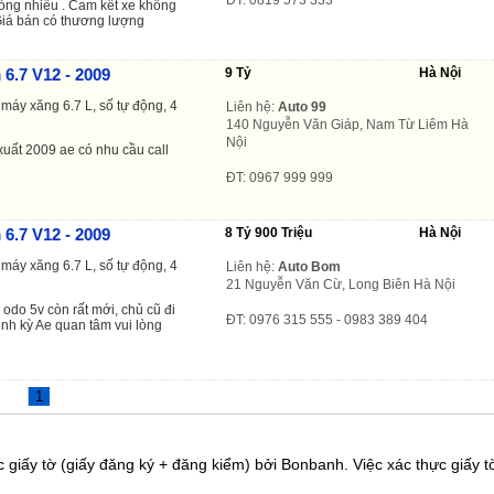
ỏng nhiều . Cam kết xe không
Giá bán có thương lượng
6.7 V12 - 2009
9 Tỷ
Hà Nội
máy xăng 6.7 L, số tự động, 4
Liên hệ:
Auto 99
140 Nguyễn Văn Giáp, Nam Từ Liêm Hà
Nội
uất 2009 ae có nhu cầu call
ĐT: 0967 999 999
6.7 V12 - 2009
8 Tỷ 900 Triệu
Hà Nội
máy xăng 6.7 L, số tự động, 4
Liên hệ:
Auto Bom
21 Nguyễn Văn Cừ, Long Biên Hà Nội
odo 5v còn rất mới, chủ cũ đi
ĐT: 0976 315 555 - 0983 389 404
ịnh kỳ Ae quan tâm vui lòng
1
 giấy tờ (giấy đăng ký + đăng kiểm) bởi Bonbanh. Việc xác thực giấy tờ