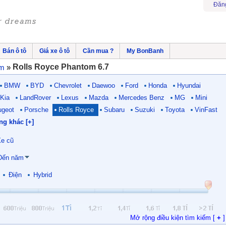
Đăn
Bán ô tô
Giá xe ô tô
Cần mua ?
My BonBanh
Rolls Royce Phantom 6.7
om
»
BMW
BYD
Chevrolet
Daewoo
Ford
Honda
Hyundai
Kia
LandRover
Lexus
Mazda
Mercedes Benz
MG
Mini
ugeot
Porsche
Rolls Royce
Subaru
Suzuki
Toyota
VinFast
ng khác [+]
e cũ
Đến năm
Điện
Hybrid
Mở rộng điều kiện tìm kiếm [
+
]