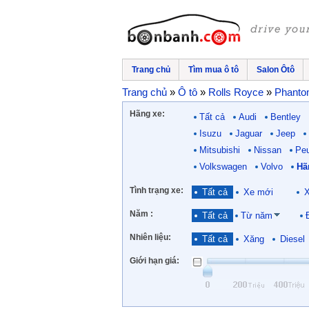
Trang chủ
Tìm mua ô tô
Salon Ôtô
Trang chủ
»
Ô tô
»
Rolls Royce
»
Phant
Hãng xe:
Tất cả
Audi
Bentley
Isuzu
Jaguar
Jeep
Mitsubishi
Nissan
Pe
Volkswagen
Volvo
Hã
Tình trạng xe:
Tất cả
Xe mới
X
Năm :
Tất cả
Từ năm
Nhiên liệu:
Tất cả
Xăng
Diesel
Giới hạn giá: