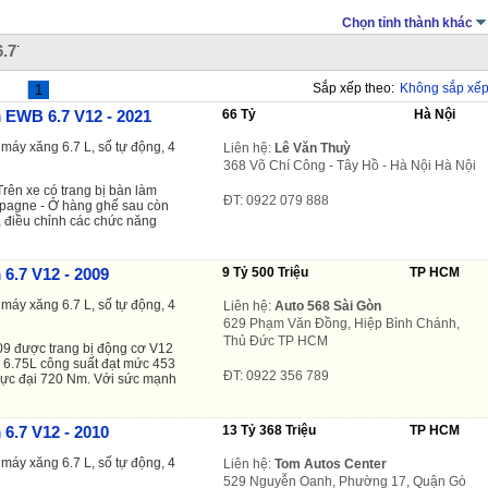
Chọn tỉnh thành khác
.
.7
Sắp xếp theo:
Không sắp xế
1
 EWB 6.7 V12 - 2021
66 Tỷ
Hà Nội
máy xăng 6.7 L, số tự động, 4
Liên hệ:
Lê Văn Thuỳ
368 Võ Chí Công - Tây Hồ - Hà Nội Hà Nội
rên xe có trang bị bàn làm
ĐT: 0922 079 888
ampagne - Ở hàng ghế sau còn
, điều chỉnh các chức năng
6.7 V12 - 2009
9 Tỷ 500 Triệu
TP HCM
máy xăng 6.7 L, số tự động, 4
Liên hệ:
Auto 568 Sài Gòn
629 Phạm Văn Đồng, Hiệp Bình Chánh,
Thủ Đức TP HCM
9 được trang bị động cơ V12
ch 6.75L công suất đạt mức 453
ĐT: 0922 356 789
ực đại 720 Nm. Với sức mạnh
6.7 V12 - 2010
13 Tỷ 368 Triệu
TP HCM
máy xăng 6.7 L, số tự động, 4
Liên hệ:
Tom Autos Center
529 Nguyễn Oanh, Phường 17, Quận Gò