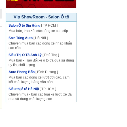
Vip ShowRoom - Salon Ô tô
p
Salon Ô tô Siu Hùng
[ TP HCM ]
Mua bán, trao đổi các dòng xe cao cấp
Sơn Tùng Auto
[ Hà Nội ]
Chuyên mua bán các dòng xe nhập khẩu
cao cấp
Siêu Thị Ô Tô Ánh Lý
[ Phú Thọ ]
Mua bán - Trao đổi xe ô tô đã qua sử dụng
uy tín, chất lượng
Auto Phong Bổn
[ Bình Dương ]
Mua bán các dòng xe lướt đời cao, cam
kết chất lượng bằng văn bản
Siêu thị ô tô Hà Nội
[ TP HCM ]
Chuyên mua - bán các loại xe lướt, xe đã
qua sử dụng chất lượng cao