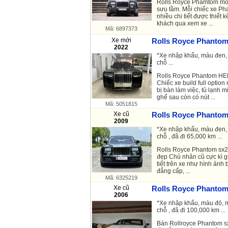
Rolls Royce Phamtom mo
sưu tầm. Mỗi chiếc xe
Ph
nhiều chi tiết được thiết 
khách qua xem xe ...
Mã: 6897373
Xe mới
Rolls Royce Phantom
2022
*Xe nhập khẩu, màu đen, 
chỗ ...
Rolls Royce Phantom
HER
Chiếc xe build full option 
bị bàn làm việc, tủ lạnh 
ghế sau còn có nút ...
Mã: 5051815
Xe cũ
Rolls Royce Phantom 
2009
*Xe nhập khẩu, màu đen, 
chỗ , đã đi 65,000 km ...
Rolls Royce Phantom
sx2
đẹp Chủ nhân cũ cực kì g
tiết trên xe như hình ảnh 
đẳng cấp, ...
Mã: 6325219
Xe cũ
Rolls Royce Phantom 
2006
*Xe nhập khẩu, màu đỏ, m
chỗ , đã đi 100,000 km ...
Bán Rollroyce
Phantom
s