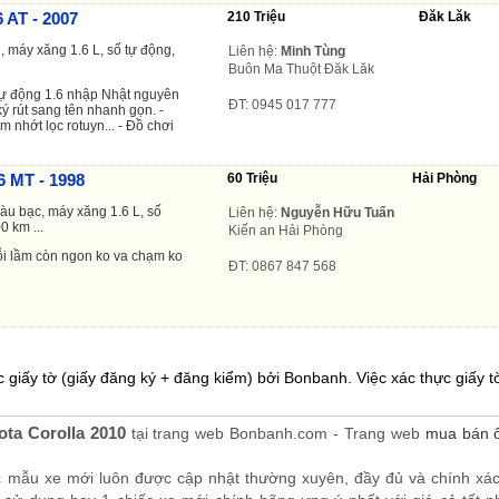
6 AT - 2007
210 Triệu
Đăk Lăk
 máy xăng 1.6 L, số tự động,
Liên hệ:
Minh Tùng
Buôn Ma Thuột Đăk Lăk
7 tự động 1.6 nhập Nhật nguyên
ĐT: 0945 017 777
ý rút sang tên nhanh gọn. -
 nhớt lọc rotuyn... - Đồ chơi
6 MT - 1998
60 Triệu
Hải Phòng
àu bạc, máy xăng 1.6 L, số
Liên hệ:
Nguyễn Hữu Tuấn
0 km ...
Kiến an Hải Phòng
ỗi lầm còn ngon ko va chạm ko
ĐT: 0867 847 568
 giấy tờ (giấy đăng ký + đăng kiểm) bởi Bonbanh. Việc xác thực giấy tờ
ota Corolla 2010
tại trang web Bonbanh.com - Trang web
mua bán ô
c mẫu xe mới luôn được cập nhật thường xuyên, đầy đủ và chính xá