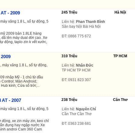
 AT - 2009
245 Triệu
Hà Nội
máy xăng 1.8 L, số tự động, 5
Liên hệ:
Phan Thanh Bình
Sân bay Nội Bài Hà Nội
ất mỹ 2009 bản 1.8LE hàng
ĐT: 0866 775 672
, đã lên máy dual đời cao. Xe
 tự động, taplo zin k vết xước,
- 2009
310 Triệu
TP HCM
 máy xăng 1.8 L, số tự động,
Liên hệ:
Nhân Đức
.
TP HCM TP HCM
009 nhập Mỹ - 1 chủ từ đầu
ĐT: 0931 823 307
 Control; Màn Android;
ub kính; Cửa sổ trời;...
8 AT - 2007
238 Triệu
Cần Thơ
máy xăng 1.8 L, số tự động, 5
Liên hệ:
Nguyên Chí
Cần Thơ Cần Thơ
ự động, xe zin máy zin, keo chỉ
ĐT: 0363 238 681
 cấn đụng hay ngập nước Xe
hình androi Cam 360 Cam