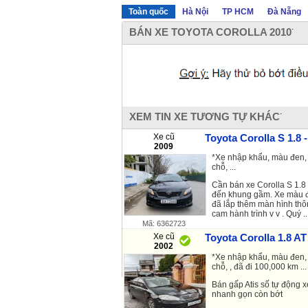
Toàn quốc
Hà Nội
TP HCM
Đà Nẵng
.
BÁN XE TOYOTA COROLLA 2010
.
XEM TIN XE TƯƠNG TỰ KHÁC
Xe cũ
Toyota Corolla S 1.8 
2009
*Xe nhập khẩu, màu đen, 
chỗ, ...
Cần bán xe Corolla S 1.8 
đến khung gầm. Xe màu đe
đã lắp thêm màn hình thô
cam hành trình v v . Quý ..
Mã: 6362723
Xe cũ
Toyota Corolla 1.8 AT
2002
*Xe nhập khẩu, màu đen, 
chỗ, , đã đi 100,000 km ...
Bán gấp Atis số tự động 
nhanh gọn còn bớt