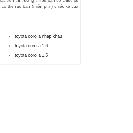
ất trên thị trường . Nếu bạn có chiếc xe
có thể rao bán (miễn phí ) chiếc xe của
toyota corolla nhap khau
toyota corolla 1.6
toyota corolla 1.5