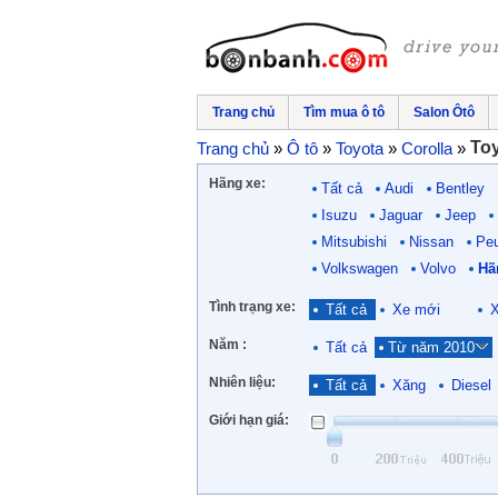
Trang chủ
Tìm mua ô tô
Salon Ôtô
Toy
Trang chủ
»
Ô tô
»
Toyota
»
Corolla
»
Hãng xe:
Tất cả
Audi
Bentley
Isuzu
Jaguar
Jeep
Mitsubishi
Nissan
Pe
Volkswagen
Volvo
Hã
Tình trạng xe:
Tất cả
Xe mới
X
Năm :
Tất cả
Từ năm 2010
Nhiên liệu:
Tất cả
Xăng
Diesel
Giới hạn giá: