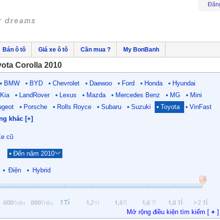
Đăn
Bán ô tô
Giá xe ô tô
Cần mua ?
My BonBanh
ota Corolla 2010
BMW
BYD
Chevrolet
Daewoo
Ford
Honda
Hyundai
Kia
LandRover
Lexus
Mazda
Mercedes Benz
MG
Mini
ugeot
Porsche
Rolls Royce
Subaru
Suzuki
Toyota
VinFast
ng khác [+]
e cũ
Đến năm 2010
Điện
Hybrid
Mở rộng điều kiện tìm kiếm [
+
]