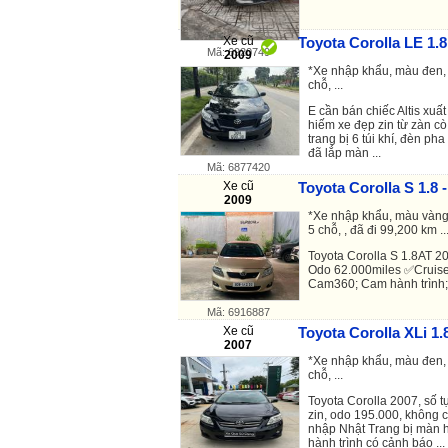
Xe cũ
Toyota Corolla LE 1.8
Mã: 6920749
2009
*Xe nhập khẩu, màu đen, 
chỗ, ...
E cần bán chiếc Altis xu
hiếm xe đẹp zin từ zàn cò
trang bị 6 túi khí, đèn pha
đã lắp màn ...
Mã: 6877420
Xe cũ
Toyota Corolla S 1.8 
2009
*Xe nhập khẩu, màu vàng,
5 chỗ, , đã đi 99,200 km ..
Toyota Corolla S 1.8AT 2
Odo 62.000miles ✅Cruise
Cam360; Cam hành trình; H
Mã: 6916887
Xe cũ
Toyota Corolla XLi 1.
2007
*Xe nhập khẩu, màu đen, 
chỗ, ...
Toyota Corolla 2007, số t
zin, odo 195.000, không
nhập Nhật Trang bị màn 
hành trình có cảnh báo ...