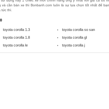
sử dụng hay 1 chiếc xe mới chính hãng ưng ý nhất với giá cả tốt nh
và cần bán xe thì Bonbanh.com luôn là sự lựa chọn tốt nhất để bạn 
tức thì.
10
toyota corolla 1.3
toyota corolla so san
toyota corolla 1.8
toyota corolla gl
toyota corolla le
toyota corolla j