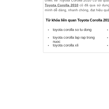
Toyota Corolla 2010 cũ
chiếc xe
đã qua 
Toyota Corolla 2010
cũ đã qua sử dụng 
mình dễ dàng, nhanh chóng, đạt hiệu quả 
Từ khóa liên quan Toyota Corolla 20
toyota corolla so tu dong
toyota corolla lap rap trong
nuoc
toyota corolla xli