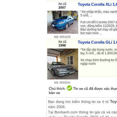
Xe cũ
Toyota Corolla XLi 1.
2007
*Xe nhập khẩu, màu xanh,
5 chỗ, ...
Full chi tiết Corolla 200
con, đăng kiểm 11/2026, k
Bảo dưỡng full máy số gầm
full màn hình ...
Mã: 6853225
Xe cũ
Toyota Corolla GLi 1.
1998
*Xe lắp ráp trong nước, m
tay, 5 chỗ, , đã đi 1,900,00
Xe chạy bình thường ko l
ngập nước
Mã: 6833241
Chú thích:
Tin xe cũ đã được xác thực
bán xe
Toy
Bạn đang tìm kiếm thông tin xe ô tô
năm 2006.
Tại Bonbanh.com thông tin giá cả và cá