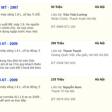
8 MT - 1997
50 Triệu
Hà Nội
áy xăng 1.8 L, số tay, 5 chỗ,
Liên hệ:
Trần Thái Cường
Nhân Chính, Thanh Xuân Hà Nội
n xuất Mỹ, máy 1.8. Xe nguồn
ĐT: 0989 972 193
ên chính chủ. Xe mọi chức
m đụng ngập nước mục mọt.
8 AT - 2009
290 Triệu
Hà Nội
máy xăng 1.8 L, số tự động, 5
Liên hệ:
Thanh Thanh
Hoàng Quốc Việt ,cầu giấy, Hà Nội Hà Nội
dụng Gia đình từ mới Odo
ĐT: 0348 562 603
 phí đi lại Cho quý khách thiện
eck sai cam kết Check tek theo
8 AT - 2009
235 Triệu
Hà Nội
máy xăng 1.8 L, số tự động, 5
Liên hệ:
Nguyễn Nam
Thanh Trì Hà Nội
 corrolla XLI 1.8 xe sx 2009 ,
ĐT: 0979 933 356
để xem xe trực tiếp