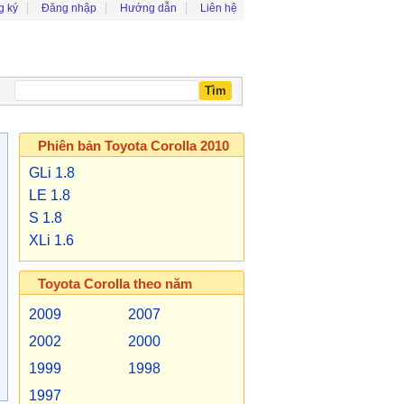
g ký
Đăng nhập
Hướng dẫn
Liên hệ
Phiên bản Toyota Corolla 2010
GLi 1.8
LE 1.8
S 1.8
XLi 1.6
Toyota Corolla theo năm
2009
2007
2002
2000
1999
1998
1997