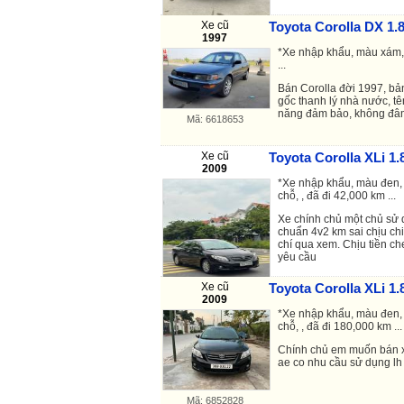
Xe cũ
Toyota Corolla DX 1.
Mã: 6895523
1997
*Xe nhập khẩu, màu xám, m
...
Bán Corolla đời 1997, bả
gốc thanh lý nhà nước, t
năng đảm bảo, không đâ
Mã: 6618653
Xe cũ
Toyota Corolla XLi 1.
2009
*Xe nhập khẩu, màu đen, 
chỗ, , đã đi 42,000 km ...
Xe chính chủ một chủ sử 
chuẩn 4v2 km sai chịu chi
chí qua xem. Chịu tiền ch
yêu cầu
Xe cũ
Toyota Corolla XLi 1.
Mã: 6878233
2009
*Xe nhập khẩu, màu đen, 
chỗ, , đã đi 180,000 km ...
Chính chủ em muốn bán xe
ae co nhu cầu sử dụng lh 
Mã: 6852828