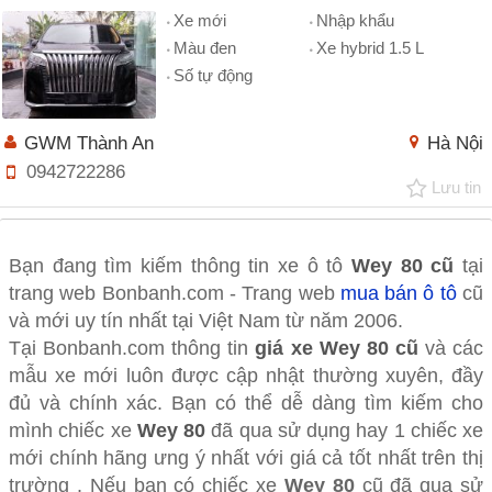
Xe mới
Nhập khẩu
Màu đen
Xe hybrid 1.5 L
Số tự động
GWM Thành An
Hà Nội
0942722286
Lưu tin
Bạn đang tìm kiếm thông tin xe ô tô
Wey 80 cũ
tại
trang web Bonbanh.com - Trang web
mua bán ô tô
cũ
và mới uy tín nhất tại Việt Nam từ năm 2006.
Tại Bonbanh.com thông tin
giá xe Wey 80 cũ
và các
mẫu xe mới luôn được cập nhật thường xuyên, đầy
đủ và chính xác. Bạn có thể dễ dàng tìm kiếm cho
mình chiếc xe
Wey 80
đã qua sử dụng hay 1 chiếc xe
mới chính hãng ưng ý nhất với giá cả tốt nhất trên thị
trường . Nếu bạn có chiếc xe
Wey 80
cũ đã qua sử