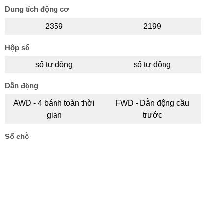
Dung tích động cơ
2359
2199
Hộp số
số tự động
số tự động
Dẫn động
AWD - 4 bánh toàn thời
FWD - Dẫn động cầu
gian
trước
Số chỗ
7
7
Phiên bản Mobile Bonbanh.com
+
+
Thêm xe
Thêm xe
Trang web
mua bán ô tô
uy tín nhất Việt Nam từ 2006
Số cửa
+
+
Thêm xe
Thêm xe
Điện thoại:
024-7109 7999
5
5
Hotline:
094 2727 225
Email: contact@bonbanh.com
So sánh ngay (
0
)
Xóa tất cả
Kiểu dáng
Bonbanh không bán xe trực tiếp, quý khách mua xe vui lòng liên