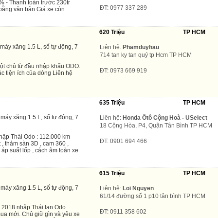
 - Thanh toán trước 230tr
ĐT: 0977 337 289
bằng văn bản Giá xe còn
620 Triệu
TP HCM
máy xăng 1.5 L, số tự động, 7
Liên hệ:
Phamduyhau
714 tan ky tan quý tp Hcm TP HCM
ột chủ từ đầu nhập khẩu ODO.
ĐT: 0973 669 919
c tiện ích của dòng Liên hệ
635 Triệu
TP HCM
máy xăng 1.5 L, số tự động, 7
Liên hệ:
Honda Ôtô Cộng Hoà - USelect
18 Cộng Hòa, P4, Quận Tân Bình TP HCM
hập Thái Odo : 112.000 km
ĐT: 0901 694 466
t , thảm sàn 3D , cam 360 ,
 áp suất lốp , cách âm toàn xe
615 Triệu
TP HCM
máy xăng 1.5 L, số tự động, 7
Liên hệ:
Loi Nguyen
61/14 đường số 1 p10 tân bình TP HCM
 2018 nhập Thái lan Odo
ĐT: 0911 358 602
ua mới. Chủ giữ gìn và yêu xe