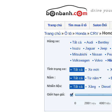
Trang chủ
Tìm mua ô tô
Salon Ôtô
Hond
Trang chủ
»
Ô tô
»
Honda
»
CRV
»
Hãng xe:
Tất cả
Audi
Bentley
Isuzu
Jaguar
Jeep
Mitsubishi
Nissan
Pe
Volkswagen
Volvo
Hã
Tình trạng xe:
Tất cả
Xe mới
X
Năm :
Tất cả
Từ năm
Nhiên liệu:
Tất cả
Xăng
Diesel
Giới hạn giá: