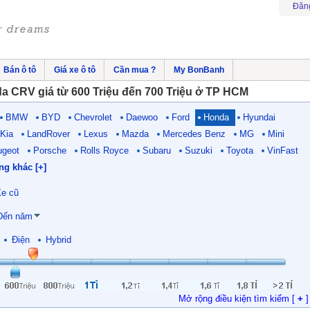
Đăn
Bán ô tô
Giá xe ô tô
Cần mua ?
My BonBanh
a CRV giá từ 600 Triệu đến 700 Triệu ở TP HCM
BMW
BYD
Chevrolet
Daewoo
Ford
Honda
Hyundai
Kia
LandRover
Lexus
Mazda
Mercedes Benz
MG
Mini
ugeot
Porsche
Rolls Royce
Subaru
Suzuki
Toyota
VinFast
ng khác [+]
e cũ
Đến năm
Điện
Hybrid
Mở rộng điều kiện tìm kiếm [
+
]