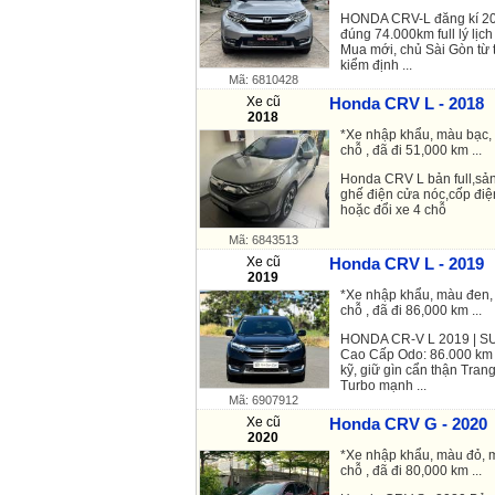
HONDA CRV-L đăng kí 201
đúng 74.000km full lý lịc
Mua mới, chủ Sài Gòn từ 
kiểm định ...
Mã: 6810428
Xe cũ
Honda CRV L - 2018
2018
*Xe nhập khẩu, màu bạc, 
chỗ , đã đi 51,000 km ...
Honda CRV L bản full,sả
ghế điện cửa nóc,cốp điệ
hoặc đổi xe 4 chỗ
Mã: 6843513
Xe cũ
Honda CRV L - 2019
2019
*Xe nhập khẩu, màu đen, 
chỗ , đã đi 86,000 km ...
HONDA CR-V L 2019 | SU
Cao Cấp Odo: 86.000 km |
kỹ, giữ gìn cẩn thận Tran
Turbo mạnh ...
Mã: 6907912
Xe cũ
Honda CRV G - 2020
2020
*Xe nhập khẩu, màu đỏ, m
chỗ , đã đi 80,000 km ...