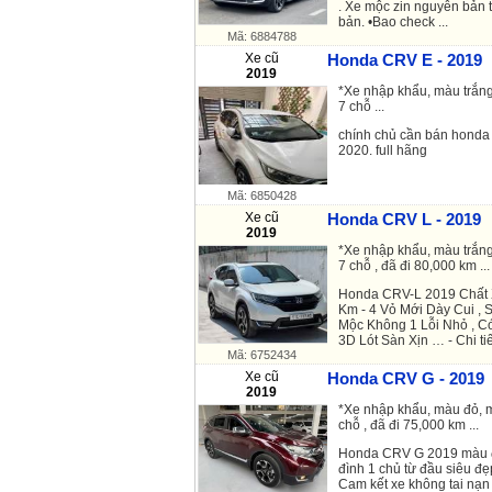
. Xe mộc zin nguyên bản 
bản. •Bao check ...
Mã: 6884788
Xe cũ
Honda CRV E - 2019
2019
*Xe nhập khẩu, màu trắng
7 chỗ ...
chính chủ cần bán honda 
2020. full hãng
Mã: 6850428
Xe cũ
Honda CRV L - 2019
2019
*Xe nhập khẩu, màu trắng
7 chỗ , đã đi 80,000 km ...
Honda CRV-L 2019 Chất 
Km - 4 Vỏ Mới Dày Cui ,
Mộc Không 1 Lỗi Nhỏ , Có
3D Lót Sàn Xịn … - Chi tiết
Mã: 6752434
Xe cũ
Honda CRV G - 2019
2019
*Xe nhập khẩu, màu đỏ, m
chỗ , đã đi 75,000 km ...
Honda CRV G 2019 màu đ
đình 1 chủ từ đầu siêu đẹ
Cam kết xe không tai nạn