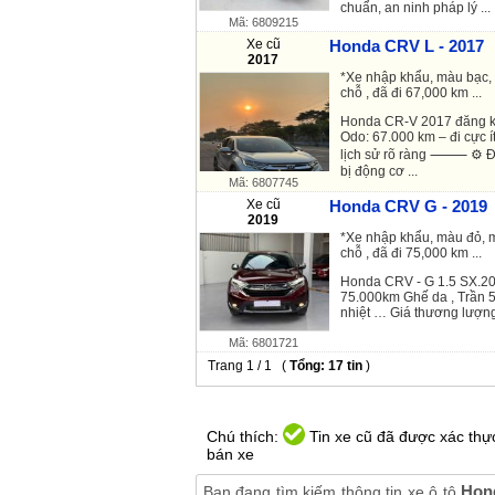
chuẩn, an ninh pháp lý ...
Mã: 6809215
Xe cũ
Honda CRV L - 2017
2017
*Xe nhập khẩu, màu bạc, 
chỗ , đã đi 67,000 km ...
Honda CR-V 2017 đăng ký
Odo: 67.000 km – đi cực 
lịch sử rõ ràng ⸻ ⚙️ Đ
bị động cơ ...
Mã: 6807745
Xe cũ
Honda CRV G - 2019
2019
*Xe nhập khẩu, màu đỏ, m
chỗ , đã đi 75,000 km ...
Honda CRV - G 1.5 SX.20
75.000km Ghế da , Trần 5
nhiệt … Giá thương lượn
Mã: 6801721
Trang 1 / 1 (
Tổng: 17 tin
)
Chú thích:
Tin xe cũ đã được xác thực
bán xe
Hond
Bạn đang tìm kiếm thông tin xe ô tô