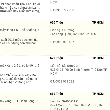
HCM
9 nhập khẩu Thái Lan. Xe đi
h hãng - Sơ cua chưa lăn bánh.
ĐT: 0913 777 780
trước đến nay 4 lốp mới cứng,
620 Triệu
TP HCM
máy xăng 1.5 L, số tự động, 7
Liên hệ:
a Cương
Lạc Long Quân, Tân Bình TP HCM
n xuất 2018 màu bạc,nệm da
ĐT: 0903 922 497
n xe ít sử dụng còn mới bán
679 Triệu
TP HCM
máy xăng 1.5 L, số tự động, 7
Liên hệ:
Sài Gòn Car
613 Ql 13, P.hiệp Bình Phước, Thủ Đức TP
HCM
V 7 Chỗ Gia Đình – Đa Dụng
 Xe 1 chủ từ đầu – sử dụng
ĐT: 0823 072 222
g bị nổi bật: ✓ Động cơ 1.5L
669 Triệu
TP HCM
áy xăng 1.5 L, số tự động, 7
Liên hệ:
SAGO CAR
642A Quốc lộ 13, Hiệp Bình Phước, Thủ
Đức TP HCM