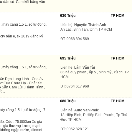
từ dàn cò. Cam kết bằng văn
630 Triệu
TP HCM
, máy xăng 1.5 L, số tự động,
Liên hệ:
Nguyên Thành Anh
An Lạc, Bình Tân, tphm TP HCM
crv bản e, sx 2019 đăng ký
ĐT: 0968 894 569
695 Triệu
TP HCM
, máy xăng 1.5 L, số tự động,
Liên hệ:
Lâm Văn Tài
86 hà duy phien , ấp 5 , bình mỹ , củ chi TP
HCM
Xe Đẹp Lung Linh - Odo 8v
 Sơ Cua Chưa Hạ - Chất Xe
ĐT: 0764 617 968
 Sẵn Cam Lùi , Hành Trình ,
 ...
680 Triệu
TP HCM
áy xăng 1.5 L, số tự động, 7
Liên hệ:
Auto Vạn Phúc
18 Hiệp Bình, P. Hiệp Bình Phước, Tp Thủ
Đức TP HCM
ỏ. Odo : 75.000km Xe gia
p, giá thương lượng mạnh. -
ĐT: 0962 828 121
 không ngập nước, kilomet