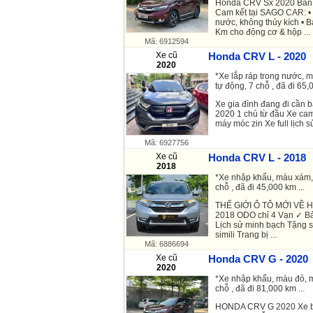
Honda CRV Sx 2020 Bản 
Cam kết tại SAGO CAR: 
nước, không thủy kích • 
Km cho động cơ & hộp ...
Mã: 6912594
Xe cũ
Honda CRV L - 2020
2020
*Xe lắp ráp trong nước, 
tự động, 7 chỗ , đã đi 65,0
Xe gia đình đang đi cần b
2020 1 chủ từ đầu Xe ca
máy móc zin Xe full lịch 
Mã: 6927756
Xe cũ
Honda CRV L - 2018
2018
*Xe nhập khẩu, màu xám, 
chỗ , đã đi 45,000 km ...
THẾ GIỚI Ô TÔ MỚI VỀ 
2018 ODO chỉ 4 Vạn ✓ Bả
Lịch sử minh bạch Tặng s
simili Trang bị ...
Mã: 6886694
Xe cũ
Honda CRV G - 2020
2020
*Xe nhập khẩu, màu đỏ, m
chỗ , đã đi 81,000 km ...
HONDA CRV G 2020 Xe biể