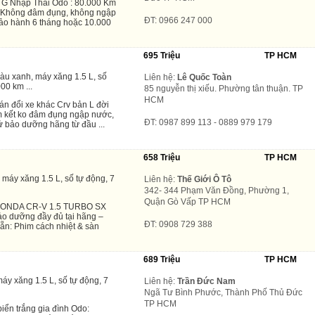
G Nhập Thái Odo : 80.000 Km
• Không đâm đụng, không ngập
ĐT: 0966 247 000
Bảo hành 6 tháng hoặc 10.000
695 Triệu
TP HCM
màu xanh, máy xăng 1.5 L, số
Liên hệ:
Lê Quốc Toàn
00 km ...
85 nguyễn thị xiếu. Phường tân thuận. TP
HCM
án đổi xe khác Crv bản L đời
m kết ko đâm đụng ngập nước,
ĐT: 0987 899 113 - 0889 979 179
sử bảo dưỡng hãng từ đầu ...
658 Triệu
TP HCM
máy xăng 1.5 L, số tự động, 7
Liên hệ:
Thế Giới Ô Tô
342- 344 Phạm Văn Đồng, Phường 1,
Quận Gò Vấp TP HCM
HONDA CR-V 1.5 TURBO SX
o dưỡng đầy đủ tại hãng –
ĐT: 0908 729 388
ẵn: Phim cách nhiệt & sàn
689 Triệu
TP HCM
áy xăng 1.5 L, số tự động, 7
Liên hệ:
Trần Đức Nam
Ngã Tư Bình Phước, Thành Phố Thủ Đức
TP HCM
n trắng gia đình Odo: