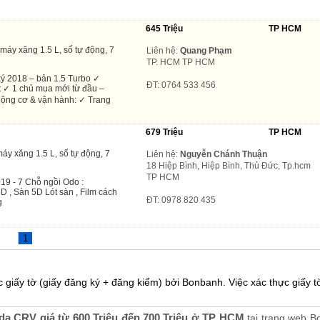
645 Triệu
TP HCM
máy xăng 1.5 L, số tự động, 7
Liên hệ:
Quang Phạm
TP. HCM TP HCM
 2018 – bản 1.5 Turbo ✓
ĐT: 0764 533 456
ít ✓ 1 chủ mua mới từ đầu –
ộng cơ & vận hành: ✓ Trang
679 Triệu
TP HCM
áy xăng 1.5 L, số tự động, 7
Liên hệ:
Nguyễn Chánh Thuận
18 Hiệp Bình, Hiệp Bình, Thủ Đức, Tp.hcm
TP HCM
19 - 7 Chỗ ngồi Odo :
D , Sàn 5D Lót sàn , Film cách
ĐT: 0978 820 435
g
1
 giấy tờ (giấy đăng ký + đăng kiểm) bởi Bonbanh. Việc xác thực giấy tờ
a CRV giá từ 600 Triệu đến 700 Triệu ở TP HCM
tại trang web 