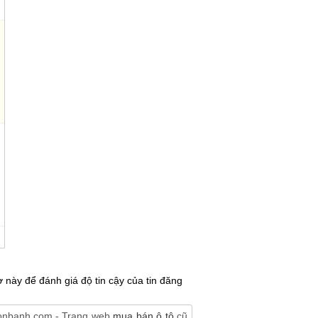
 này để đánh giá độ tin cậy của tin đăng
Bonbanh.com - Trang web
mua bán ô tô
cũ