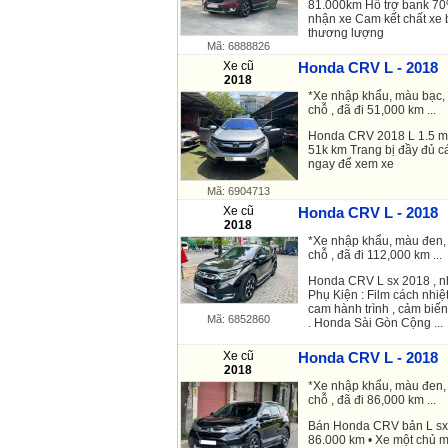
81.000km Hỗ trợ bank 70%
nhận xe Cam kết chất xe 
thương lượng
Mã: 6888826
Xe cũ
Honda CRV L - 2018
2018
*Xe nhập khẩu, màu bạc, 
chỗ , đã đi 51,000 km ...
Honda CRV 2018 L 1.5 m
51k km Trang bị đầy đủ cá
ngay để xem xe
Mã: 6904713
Xe cũ
Honda CRV L - 2018
2018
*Xe nhập khẩu, màu đen, 
chỗ , đã đi 112,000 km ...
Honda CRV L sx 2018 , n
Phụ Kiện : Film cách nhiệ
cam hành trình , cảm biến
Mã: 6852860
. Honda Sài Gòn Cộng ...
Xe cũ
Honda CRV L - 2018
2018
*Xe nhập khẩu, màu đen, 
chỗ , đã đi 86,000 km ...
Bán Honda CRV bản L sx
86.000 km • Xe một chủ m