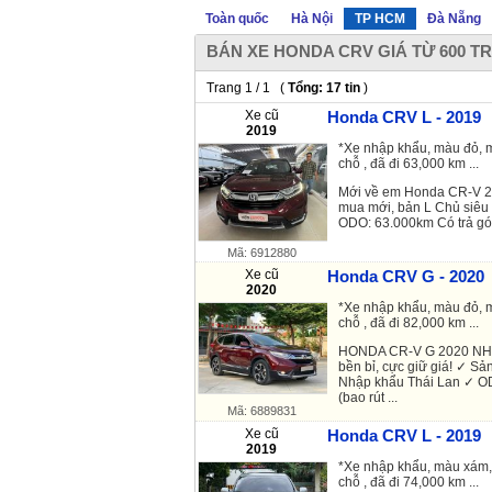
Toàn quốc
Hà Nội
TP HCM
Đà Nẵng
BÁN XE HONDA CRV GIÁ TỪ 600 TR
Trang 1 / 1 (
Tổng: 17 tin
)
Xe cũ
Honda CRV L - 2019
2019
*Xe nhập khẩu, màu đỏ, m
chỗ , đã đi 63,000 km ...
Mới về em Honda CR-V 2
mua mới, bản L Chủ siêu
ODO: 63.000km Có trả gó
Mã: 6912880
Xe cũ
Honda CRV G - 2020
2020
*Xe nhập khẩu, màu đỏ, m
chỗ , đã đi 82,000 km ...
HONDA CR-V G 2020 NHẬP
bền bỉ, cực giữ giá! ✓ Sả
Nhập khẩu Thái Lan ✓ OD
(bao rút ...
Mã: 6889831
Xe cũ
Honda CRV L - 2019
2019
*Xe nhập khẩu, màu xám, 
chỗ , đã đi 74,000 km ...