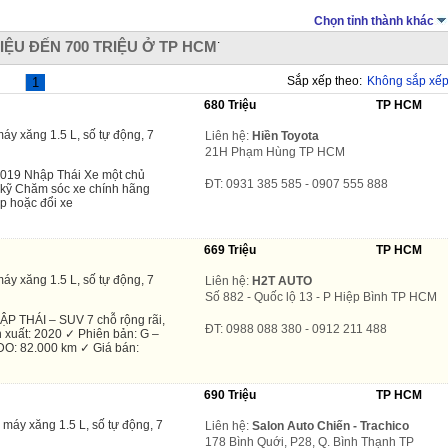
Chọn tỉnh thành khác
.
IỆU ĐẾN 700 TRIỆU Ở TP HCM
Sắp xếp theo:
Không sắp xế
1
680 Triệu
TP HCM
áy xăng 1.5 L, số tự động, 7
Liên hệ:
Hiền Toyota
21H Phạm Hùng TP HCM
019 Nhập Thái Xe một chủ
ĐT: 0931 385 585 - 0907 555 888
 kỹ Chăm sóc xe chính hãng
p hoặc đổi xe
669 Triệu
TP HCM
áy xăng 1.5 L, số tự động, 7
Liên hệ:
H2T AUTO
Số 882 - Quốc lộ 13 - P Hiệp Bình TP HCM
 THÁI – SUV 7 chỗ rộng rãi,
ĐT: 0988 088 380 - 0912 211 488
n xuất: 2020 ✓ Phiên bản: G –
O: 82.000 km ✓ Giá bán:
690 Triệu
TP HCM
máy xăng 1.5 L, số tự động, 7
Liên hệ:
Salon Auto Chiến - Trachico
178 Bình Quới, P28, Q. Bình Thạnh TP