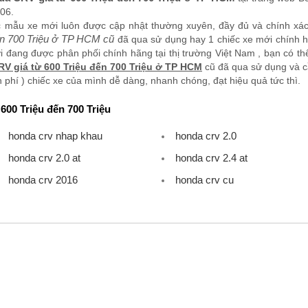
006.
c mẫu xe mới luôn được cập nhật thường xuyên, đầy đủ và chính xá
ến 700 Triệu ở TP HCM cũ
đã qua sử dụng hay 1 chiếc xe mới chính hãn
 đang được phân phối chính hãng tại thị trường Việt Nam , bạn có t
V giá từ 600 Triệu đến 700 Triệu ở TP HCM
cũ đã qua sử dụng và c
 phí ) chiếc xe của mình dễ dàng, nhanh chóng, đạt hiệu quả tức thì.
600 Triệu đến 700 Triệu
honda crv nhap khau
honda crv 2.0
honda crv 2.0 at
honda crv 2.4 at
honda crv 2016
honda crv cu