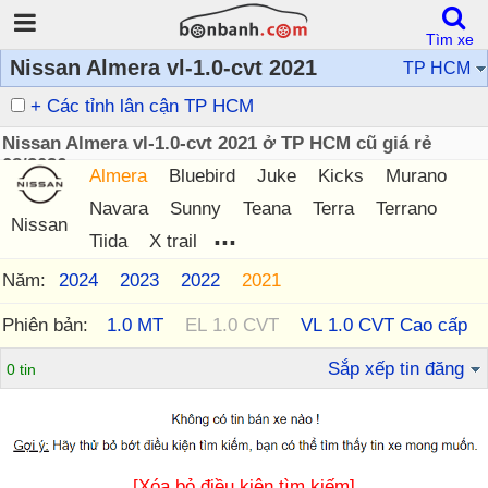
Tìm xe
Nissan Almera vl-1.0-cvt 2021
TP HCM
+ Các tỉnh lân cận TP HCM
Nissan Almera vl-1.0-cvt 2021 ở TP HCM cũ giá rẻ
08/2026
Almera
Bluebird
Juke
Kicks
Murano
Navara
Sunny
Teana
Terra
Terrano
Nissan
...
Tiida
X trail
Năm:
2024
2023
2022
2021
Phiên bản:
1.0 MT
EL 1.0 CVT
VL 1.0 CVT Cao cấp
Sắp xếp tin đăng
0 tin
[Xóa bỏ điều kiện tìm kiếm]