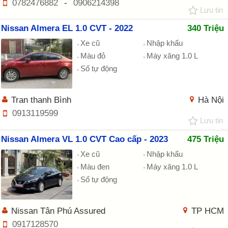
0782476882
-
0906214398
Lưu tin
Nissan Almera EL 1.0 CVT - 2022
340 Triệu
Xe cũ
Nhập khẩu
Màu đỏ
Máy xăng 1.0 L
Số tự động
Tran thanh Bình
Hà Nội
0913119599
Lưu tin
Nissan Almera VL 1.0 CVT Cao cấp - 2023
475 Triệu
Xe cũ
Nhập khẩu
Màu đen
Máy xăng 1.0 L
Số tự động
Nissan Tân Phú Assured
TP HCM
0917128570