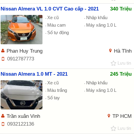
Nissan Almera VL 1.0 CVT Cao cấp - 2021
340 Triệu
Xe cũ
Nhập khẩu
Màu cam
Máy xăng 1.0 L
Số tự động
Phan Huy Trung
Hà Tĩnh
0912787773
Lưu tin
Nissan Almera 1.0 MT - 2021
245 Triệu
Xe cũ
Nhập khẩu
Màu trắng
Máy xăng 1.0 L
Số tay
Trần xuân Vinh
TP HCM
0932122136
Lưu tin