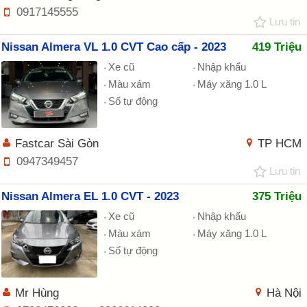
0917145555
Lưu tin
Nissan Almera VL 1.0 CVT Cao cấp - 2023
419 Triệu
Xe cũ
Nhập khẩu
Màu xám
Máy xăng 1.0 L
Số tự động
Fastcar Sài Gòn
TP HCM
0947349457
Lưu tin
Nissan Almera EL 1.0 CVT - 2023
375 Triệu
Xe cũ
Nhập khẩu
Màu xám
Máy xăng 1.0 L
Số tự động
Mr Hùng
Hà Nội