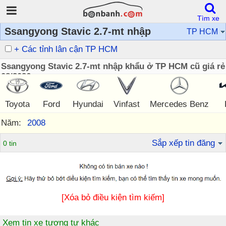
Tìm xe
Ssangyong Stavic 2.7-mt nhập
TP HCM
+ Các tỉnh lân cận TP HCM
Ssangyong Stavic 2.7-mt nhập khẩu ở TP HCM cũ giá rẻ
08/2026
Toyota
Ford
Hyundai
Vinfast
Mercedes Benz
Năm:
2008
Sắp xếp tin đăng
0 tin
[Xóa bỏ điều kiện tìm kiếm]
Xem tin xe tương tự khác