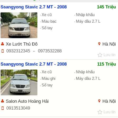
Ssangyong Stavic 2.7 MT - 2008
145 Triệu
Xe cũ
Nhập khẩu
Màu bạc
Máy dầu 2.7 L
Số tay
Xe Lướt Thủ Đô
Hà Nội
0932312345
-
0973532288
Lưu tin
Ssangyong Stavic 2.7 MT - 2008
115 Triệu
Xe cũ
Nhập khẩu
Màu ghi
Máy dầu 2.7 L
Số tay
Salon Auto Hoàng Hải
Hà Nội
0913513049
Lưu tin