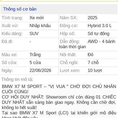
Thông số cơ bản
Tình trạng:
Xe mới
Năm SX:
2025
Xuất xứ:
Nhập khẩu
Động cơ:
Hybrid 3.0 L
Kiểu dáng:
SUV
Hộp số:
Số tự động
Đã đi:
-
Dẫn động:
AWD - 4 bánh
toàn thời gian
Màu xe:
Trắng
Nội thất:
Đỏ
Số cửa:
5 cửa
Chỗ ngồi:
7 chỗ
Ngày:
22/06/2026
Lượt xem:
10 lượt
Thông tin mô tả:
BMW X7 M SPORT – "VỊ VUA " CHỜ ĐỢI CHỦ NHÂN
CUỐI CÙNG!
CƠ HỘI DUY NHẤT: Showroom chỉ còn đúng 01 CHIẾC
DUY NHẤT sẵn sàng bàn giao ngay. Không cần chờ đợi,
không lo hết suất!
Tại sao BMW X7 M Sport (LCI) lại khiến giới mộ điệu