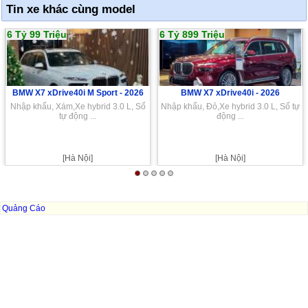
Tin xe khác cùng model
6 Tỷ 99 Triệu
6 Tỷ 899 Triệu
BMW X7 xDrive40i M Sport -
2026
BMW X7 xDrive40i -
2026
Nhập khẩu, Xám,Xe hybrid 3.0 L, Số
Nhập khẩu, Đỏ,Xe hybrid 3.0 L, Số tự
tự động ...
động ...
[Hà Nội]
[Hà Nội]
Quảng Cáo