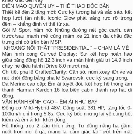
khao khát đến vậy
DIỆN MẠO QUYỀN UY – THỂ THAO ĐỘC BẢN
Thiết kế đèn 2 tầng mới: Cực kỳ tương lai và sắc sảo, kết
hợp lưới tản nhiệt Iconic Glow phát sáng rực rỡ trong
đêm – khẳng định vị thế từ xa.
Gói M Sport hầm hố: Những đường nét góc cạnh, cản
trước/sau mạnh mẽ cùng mâm xe 21 inch đa chấu đặc
trưng chỉ có trên bản MSP.
️ KHOANG NỘI THẤT "PRESIDENTIAL " – CHẠM LÀ MÊ
Màn hình cong Curved Display: Sự kết hợp hoàn hảo
giữa bảng đồng hồ 12.3 inch và màn hình giải trí 14.9 inch
chạy hệ điều hành iDrive 8.0 mượt mà.
Chi tiết pha lê CraftedClarity: Cần số, núm xoay iDrive và
nút khởi động bằng pha lê Swarovski cực kỳ sang trọng.
Da Merino cao cấp: Êm ái tuyệt đối, kết hợp hệ thống âm
thanh Harman Kardon 16 loa biến cabin thành rạp hát di
động.
VẬN HÀNH ĐỈNH CAO – ÊM ÁI NHƯ BAY
Động cơ Mild-Hybrid 48V: Công suất 381 HP, tăng tốc 0-
100km/h chỉ trong 5.8s. Cực kỳ bốc nhưng lại vô cùng tiết
kiệm và êm ái khi khởi động.
Hệ thống treo 2 cầu thích ứng: Tự động nâng hạ gầm,
nuốt trọn mọi ổ gà, mang lại cảm giác lái "lướt trên mặt