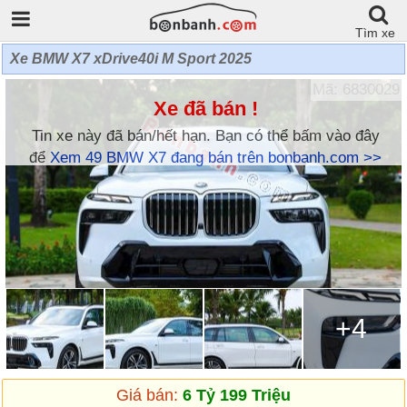
Tìm xe
Xe BMW X7 xDrive40i M Sport 2025
Mã: 6830029
Xe đã bán !
Tin xe này đã bán/hết hạn. Bạn có thể bấm vào đây
để
Xem 49 BMW X7 đang bán trên bonbanh.com >>
+4
Giá bán:
6 Tỷ 199 Triệu