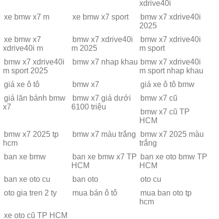
xdrive40i
xe bmw x7 m
xe bmw x7 sport
bmw x7 xdrive40i
2025
xe bmw x7
bmw x7 xdrive40i
bmw x7 xdrive40i
xdrive40i m
m 2025
m sport
bmw x7 xdrive40i
bmw x7 nhap khau
bmw x7 xdrive40i
m sport 2025
m sport nhap khau
giá xe ô tô
bmw x7
giá xe ô tô bmw
giá lăn bánh bmw
bmw x7 giá dưới
bmw x7 cũ
x7
6100 triệu
bmw x7 cũ TP
HCM
bmw x7 2025 tp
bmw x7 màu trắng
bmw x7 2025 màu
hcm
trắng
ban xe bmw
ban xe bmw x7 TP
ban xe oto bmw TP
HCM
HCM
ban xe oto cu
ban oto
oto cu
oto gia tren 2 ty
mua bán ô tô
mua ban oto tp
hcm
xe oto cũ TP HCM