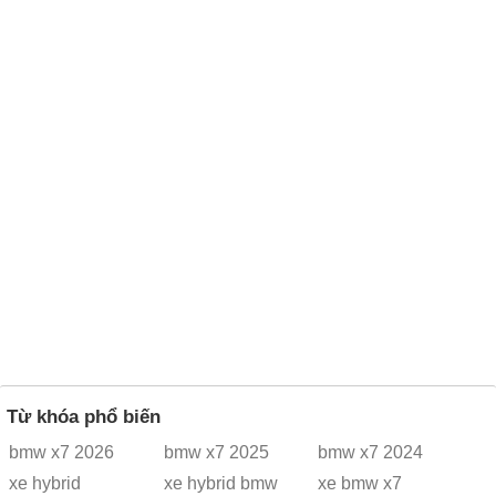
Từ khóa phổ biến
bmw x7 2026
bmw x7 2025
bmw x7 2024
xe hybrid
xe hybrid bmw
xe bmw x7