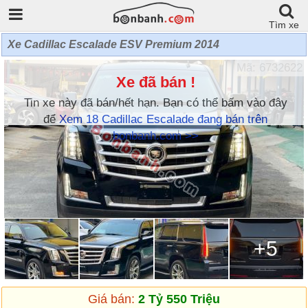
Tìm xe
Xe Cadillac Escalade ESV Premium 2014
Mã: 6732622
Xe đã bán !
Tin xe này đã bán/hết hạn. Bạn có thể bấm vào đây
để
Xem 18 Cadillac Escalade đang bán trên
bonbanh.com >>
+5
Giá bán:
2 Tỷ 550 Triệu