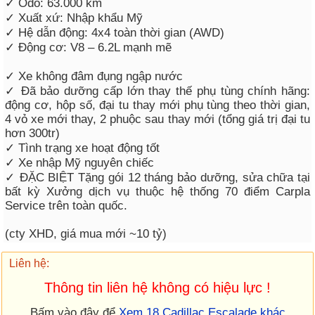
✓ Odo: 63.000 km
✓ Xuất xứ: Nhập khẩu Mỹ
✓ Hệ dẫn động: 4x4 toàn thời gian (AWD)
✓ Động cơ: V8 – 6.2L mạnh mẽ
✓ Xe không đâm đụng ngập nước
✓ Đã bảo dưỡng cấp lớn thay thế phụ tùng chính hãng:
động cơ, hộp số, đại tu thay mới phụ tùng theo thời gian,
4 vỏ xe mới thay, 2 phuộc sau thay mới (tổng giá trị đại tu
hơn 300tr)
✓ Tình trạng xe hoạt động tốt
✓ Xe nhập Mỹ nguyên chiếc
✓ ĐẶC BIỆT Tặng gói 12 tháng bảo dưỡng, sửa chữa tại
bất kỳ Xưởng dịch vụ thuộc hệ thống 70 điểm Carpla
Service trên toàn quốc.
(cty XHD, giá mua mới ~10 tỷ)
Liên hệ:
Thông tin liên hệ không có hiệu lực !
Bấm vào đây để
Xem 18 Cadillac Escalade khác