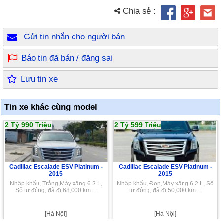
Chia sẻ :
Gửi tin nhắn cho người bán
Báo tin đã bán / đăng sai
Lưu tin xe
Tin xe khác cùng model
2 Tỷ 990 Triệu
2 Tỷ 599 Triệu
Cadillac Escalade ESV Platinum -
Cadillac Escalade ESV Platinum -
2015
2015
Nhập khẩu, Trắng,Máy xăng 6.2 L,
Nhập khẩu, Đen,Máy xăng 6.2 L, Số
Số tự động, đã đi 68,000 km ...
tự động, đã đi 50,000 km ...
[Hà Nội]
[Hà Nội]