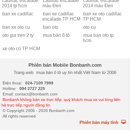
cadillac escalade
cadillac escalade
cadillac escalade
2014 tp hcm
màu Đen
2014 màu Đen
ban xe cadillac
ban xe cadillac
ban xe oto cadillac
escalade TP HCM
TP HCM
ban xe oto cu
ban oto
oto cu
oto gia tren 2 ty
mua bán ô tô
mua ban oto tp
hcm
xe oto cũ TP HCM
Phiên bản Mobile Bonbanh.com
Trang web
mua bán ô tô
uy tín nhất Việt Nam từ 2006
Điện thoại:
024-7109 7999
Hotline:
094 2727 225
Email: contact@bonbanh.com
Bonbanh không bán xe trực tiếp, quý khách mua xe vui lòng liên
hệ trực tiếp người đăng tin.
© Copyright 2006 - 2026 Bonbanh.com
All rights reserved
Phiên bản máy tính