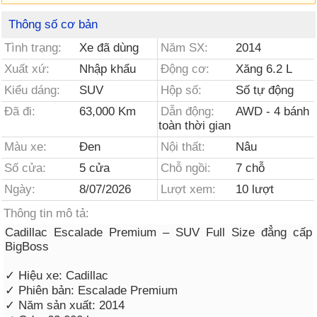
Thông số cơ bản
Tình trạng:
Xe đã dùng
Năm SX:
2014
Xuất xứ:
Nhập khẩu
Động cơ:
Xăng 6.2 L
Kiểu dáng:
SUV
Hộp số:
Số tự động
Đã đi:
63,000 Km
Dẫn động:
AWD - 4 bánh
toàn thời gian
Màu xe:
Đen
Nội thất:
Nâu
Số cửa:
5 cửa
Chỗ ngồi:
7 chỗ
Ngày:
8/07/2026
Lượt xem:
10 lượt
Thông tin mô tả:
Cadillac Escalade Premium – SUV Full Size đẳng cấp
BigBoss
✓ Hiệu xe: Cadillac
✓ Phiên bản: Escalade Premium
✓ Năm sản xuất: 2014