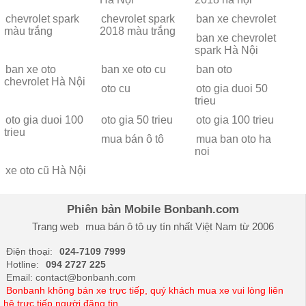
chevrolet spark
chevrolet spark
ban xe chevrolet
màu trắng
2018 màu trắng
ban xe chevrolet
spark Hà Nội
ban xe oto
ban xe oto cu
ban oto
chevrolet Hà Nội
oto cu
oto gia duoi 50
trieu
oto gia duoi 100
oto gia 50 trieu
oto gia 100 trieu
trieu
mua bán ô tô
mua ban oto ha
noi
xe oto cũ Hà Nội
Phiên bản Mobile Bonbanh.com
Trang web
mua bán ô tô
uy tín nhất Việt Nam từ 2006
Điện thoại:
024-7109 7999
Hotline:
094 2727 225
Email: contact@bonbanh.com
Bonbanh không bán xe trực tiếp, quý khách mua xe vui lòng liên
hệ trực tiếp người đăng tin.