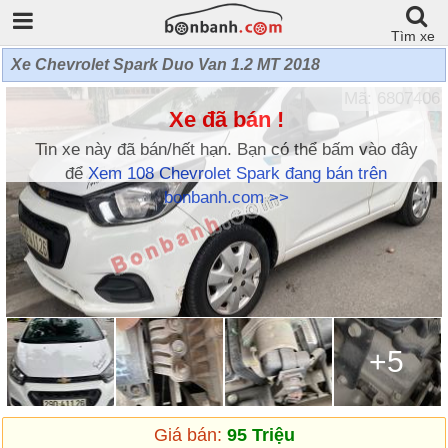
Tìm xe
Xe Chevrolet Spark Duo Van 1.2 MT 2018
Mã: 6807406
Xe đã bán !
Tin xe này đã bán/hết hạn. Bạn có thể bấm vào đây
để
Xem 108 Chevrolet Spark đang bán trên
bonbanh.com >>
+5
Giá bán:
95 Triệu