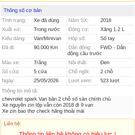
Thông số cơ bản
Tình trạng:
Xe đã dùng
Năm SX:
2018
Xuất xứ:
Trong nước
Động cơ:
Xăng 1.2 L
Kiểu dáng:
Van/Minivan
Hộp số:
Số tay
Đã đi:
90,000 Km
Dẫn động:
FWD - Dẫn
động cầu trước
Màu xe:
Trắng
Nội thất:
Đen
Số cửa:
5 cửa
Chỗ ngồi:
2 chỗ
Ngày:
25/05/2026
Lượt xem:
523 lượt
Thông tin mô tả:
chevrolet spark Van bản 2 chỗ số sàn chính chủ
Xe nguyên zin lốp vẫn còn 2018 đi 9 vạn
Xe zin bao thợ check hãng thoải mái
Liên hệ:
Thông tin liên hệ không có hiệu lực !