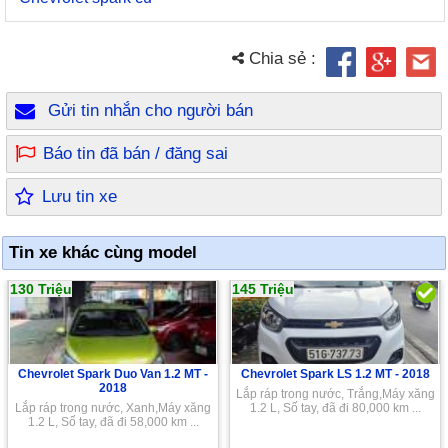
Chia sẻ :
Gửi tin nhắn cho người bán
Báo tin đã bán / đăng sai
Lưu tin xe
Tin xe khác cùng model
130 Triệu
145 Triệu
Chevrolet Spark Duo Van 1.2 MT -
Chevrolet Spark LS 1.2 MT -
2018
2018
Lắp ráp trong nước, Trắng,Máy xăng
Lắp ráp trong nước, Xanh,Máy xăng
1.2 L, Số tay, đã đi 80,000 km ...
1.2 L, Số tay, đã đi 58,000 km ...