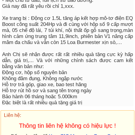
- Một chủ từ đầu, full lịch sử bảo dưỡng.
Giá nay đã rất yêu rồi chỉ 1,xxx.
Xe trang bị : Động cơ 1.5L tăng áp kết hợp mô-tơ điện EQ
Boost công suất 204Hp và đi cùng với hộp số 9 cấp mượt
mà, 05 chế độ lái, 7 túi khí, nội thất ốp gỗ sang trọng,màn
hình cảm ứng trung tâm 11,9inch, phiên bản V1 nâng cấp
mâm đa chấu và vẫn còn 15 Loa Burmester xịn sò,…
Anh Chị sẽ nhận được rất rất nhiều quà tặng cực kỳ hấp
dẫn, giá trị,... Và với những chính sách được cam kết
bằng văn bản như:
Động cơ, hộp số nguyên bản
Không đâm đụng, Không ngập nước
Hỗ trợ trả góp, giao xe, bao test hãng
Hỗ trợ rút hồ sơ và sang tên trong ngày
Bảo hành 06 tháng hoặc 5.000km
Đặc biệt là rất nhiều quà tặng giá trị
Liên hệ:
Thông tin liên hệ không có hiệu lực !