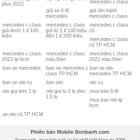
mercedes c class
plus 2022
giá xe ô tô
giá lăn bánh
mercedes
mercedes c class
mercedes c class
mercedes c class
mercedes c class
giá dưới 1 tỉ 100
giá từ 1 tỉ 100 triệu
cũ
triệu
đến 1 tỉ 200 triệu
mercedes c class
cũ TP HCM
mercedes c class
mercedes c class
mercedes c class
2022 tp hcm
màu Đen
2022 màu Đen
ban xe mercedes
ban xe mercedes c
ban xe oto
class TP HCM
mercedes TP HCM
ban xe oto cu
ban oto
oto cu
oto gia tren 1 ty
oto gia tu 1 ty den
mua bán ô tô
1,5 ty
mua ban oto tp
hcm
xe oto cũ TP HCM
Phiên bản Mobile Bonbanh.com
Trang web
mua bán ô tô
uy tín nhất Việt Nam từ 2006