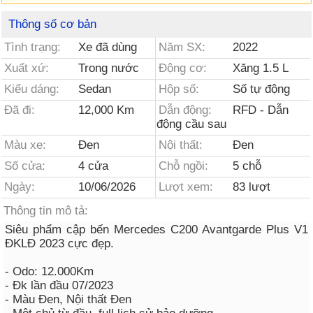
Thông số cơ bản
Tình trạng:
Xe đã dùng
Năm SX:
2022
Xuất xứ:
Trong nước
Động cơ:
Xăng 1.5 L
Kiểu dáng:
Sedan
Hộp số:
Số tự động
Đã đi:
12,000 Km
Dẫn động:
RFD - Dẫn
động cầu sau
Màu xe:
Đen
Nội thất:
Đen
Số cửa:
4 cửa
Chỗ ngồi:
5 chỗ
Ngày:
10/06/2026
Lượt xem:
83 lượt
Thông tin mô tả:
Siêu phẩm cập bến Mercedes C200 Avantgarde Plus V1
ĐKLĐ 2023 cực đẹp.
- Odo: 12.000Km
- Đk lần đầu 07/2023
- Màu Đen, Nội thất Đen