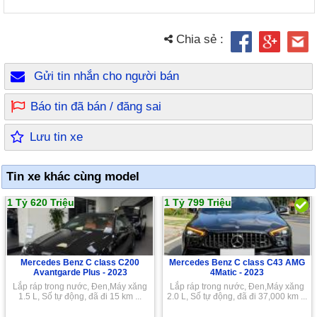
Chia sẻ :
Gửi tin nhắn cho người bán
Báo tin đã bán / đăng sai
Lưu tin xe
Tin xe khác cùng model
1 Tỷ 620 Triệu
1 Tỷ 799 Triệu
Mercedes Benz C class C200
Mercedes Benz C class C43 AMG
Avantgarde Plus -
2023
4Matic -
2023
Lắp ráp trong nước, Đen,Máy xăng
Lắp ráp trong nước, Đen,Máy xăng
1.5 L, Số tự động, đã đi 15 km ...
2.0 L, Số tự động, đã đi 37,000 km ...