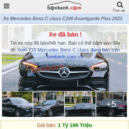
Tìm xe
Xe Mercedes Benz C class C200 Avantgarde Plus 2022
Mã: 6788526
Xe đã bán !
Tin xe này đã bán/hết hạn. Bạn có thể bấm vào đây
để
Xem 715 Mercedes Benz C class đang bán trên
bonbanh.com >>
+5
Giá bán:
1 Tỷ 199 Triệu