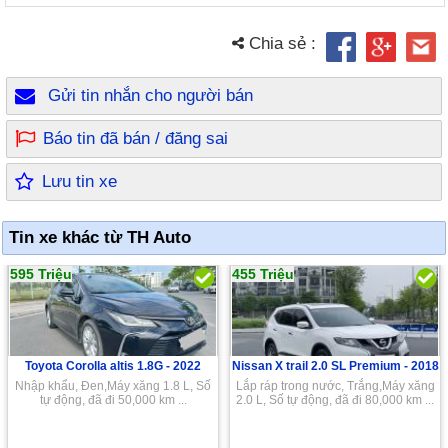
Chia sẻ :
Gửi tin nhắn cho người bán
Báo tin đã bán / đăng sai
Lưu tin xe
Tin xe khác từ TH Auto
595 Triệu
455 Triệu
Toyota Corolla altis 1.8G -
2022
Nissan X trail 2.0 SL Premium -
2018
Nhập khẩu, Đen,Máy xăng 1.8 L, Số
Lắp ráp trong nước, Trắng,Máy xăng
tự động, đã đi 50,000 km ...
2.0 L, Số tự động, đã đi 80,000 km ...