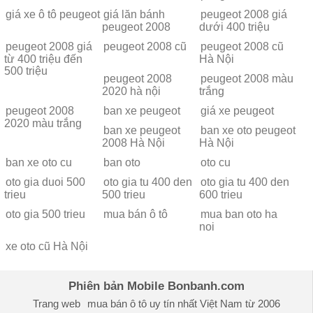
giá xe ô tô peugeot
giá lăn bánh
peugeot 2008 giá
peugeot 2008
dưới 400 triệu
peugeot 2008 giá
peugeot 2008 cũ
peugeot 2008 cũ
từ 400 triệu đến
Hà Nội
500 triệu
peugeot 2008
peugeot 2008 màu
2020 hà nội
trắng
peugeot 2008
ban xe peugeot
giá xe peugeot
2020 màu trắng
ban xe peugeot
ban xe oto peugeot
2008 Hà Nội
Hà Nội
ban xe oto cu
ban oto
oto cu
oto gia duoi 500
oto gia tu 400 den
oto gia tu 400 den
trieu
500 trieu
600 trieu
oto gia 500 trieu
mua bán ô tô
mua ban oto ha
noi
xe oto cũ Hà Nội
Phiên bản Mobile Bonbanh.com
Trang web
mua bán ô tô
uy tín nhất Việt Nam từ 2006