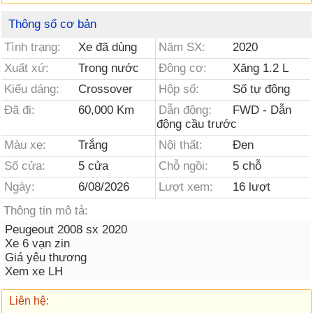
Thông số cơ bản
Tình trạng:
Xe đã dùng
Năm SX:
2020
Xuất xứ:
Trong nước
Động cơ:
Xăng 1.2 L
Kiểu dáng:
Crossover
Hộp số:
Số tự động
Đã đi:
60,000 Km
Dẫn động:
FWD - Dẫn
động cầu trước
Màu xe:
Trắng
Nội thất:
Đen
Số cửa:
5 cửa
Chỗ ngồi:
5 chỗ
Ngày:
6/08/2026
Lượt xem:
16 lượt
Thông tin mô tả:
Peugeout 2008 sx 2020
Xe 6 vạn zin
Giá yêu thương
Xem xe LH
Liên hệ: