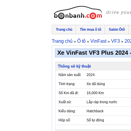
Trang chủ
Tìm mua ô tô
Salon Ôtô
Trang chủ
Ô tô
VinFast
VF3
20
»
»
»
»
Xe VinFast VF3 Plus 2024 -
Thông số kỹ thuật
Năm sản xuất:
2024
Tình trạng:
Xe đã dùng
Số Km đã đi:
16,000 Km
Xuất xứ:
Lắp ráp trong nước
Kiểu dáng:
Hatchback
Hộp số:
Số tự động