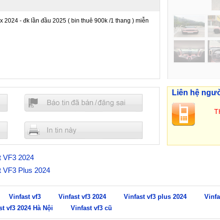
 2024 - đk lần đầu 2025 ( bin thuê 900k /1 thang ) miễn
Liên hệ ngư
n chí
Th
st VF3 2024
st VF3 Plus 2024
Vinfast vf3
Vinfast vf3 2024
Vinfast vf3 plus 2024
Vinfa
st vf3 2024 Hà Nội
Vinfast vf3 cũ