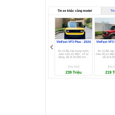
Tin xe khác cùng model
Tin
VinFast VF3 Plus - 2024
VinFast VF3 
Xe cũ lắp ráp trong nước,
Xe cũ lắp ráp
màu cam,xe điện , số tự
màu đỏ,xe điện 
động, đã đi 20,000 km ...
đã đi 8,00
[Hà Nội]
[Hà N
239 Triệu
219 T