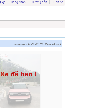
 ký
Đăng nhập
Hướng dẫn
Liên hệ
Đăng ngày 10/06/2026 . Xem 20 lượt
Xe đã bán !