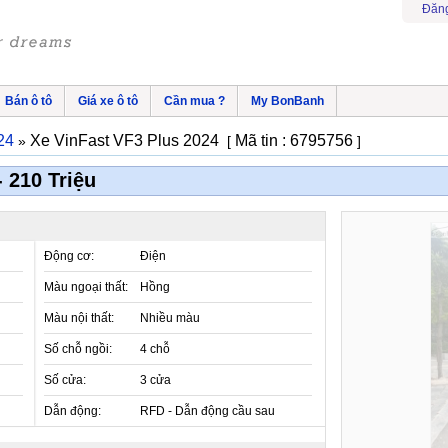
Đăng
Bán ô tô
Giá xe ô tô
Cần mua ?
My BonBanh
24
Xe VinFast VF3 Plus 2024
Mã tin : 6795756
»
[
]
 210 Triệu
Động cơ:
Điện
Màu ngoại thất:
Hồng
Màu nội thất:
Nhiều màu
Số chỗ ngồi:
4 chỗ
Số cửa:
3 cửa
Dẫn động:
RFD - Dẫn động cầu sau