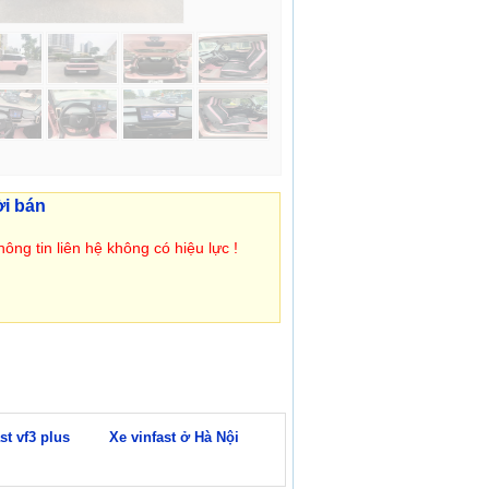
ời bán
ông tin liên hệ không có hiệu lực !
st vf3 plus
Xe vinfast ở Hà Nội