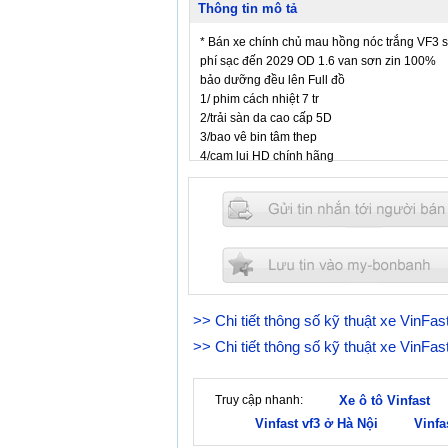
Thông tin mô tả
* Bán xe chính chủ mau hồng nóc trắng VF3 sx
phí sạc đến 2029 OD 1.6 van sơn zin 100%
bảo dưỡng đều lên Full đồ
1/ phim cách nhiệt 7 tr
2/trải sàn da cao cấp 5D
3/bao vê bin tâm thep
4/cam lui HD chính hãng
6/giá đỡ điện thoại thông minh vv
* giá bán tham khảo có giảm cho anh em thiệ
>> Chi tiết thông số kỹ thuật xe VinFa
>> Chi tiết thông số kỹ thuật xe VinFa
Truy cập nhanh:
Xe ô tô Vinfast
Vinfast vf3 ở Hà Nội
Vinfa