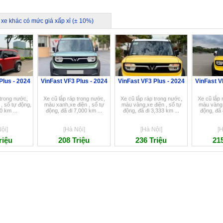
 xe khác có mức giá xấp xỉ (± 10%)
Plus - 2024
VinFast VF3 Plus - 2024
VinFast VF3 Plus - 2024
VinFast V
 trong nước,
Xe cũ lắp ráp trong nước,
Xe cũ lắp ráp trong nước,
Xe cũ lắp 
, số tự động,
màu xanh,xe điện , số tự
màu vàng,xe điện , số tự
màu vàng,
0 km ...
động, đã đi 7,000 km ...
động, đã đi 3,333 km ...
động, đã 
ội]
[Hà Nội]
[Hà Nội]
[H
riệu
208 Triệu
236 Triệu
215