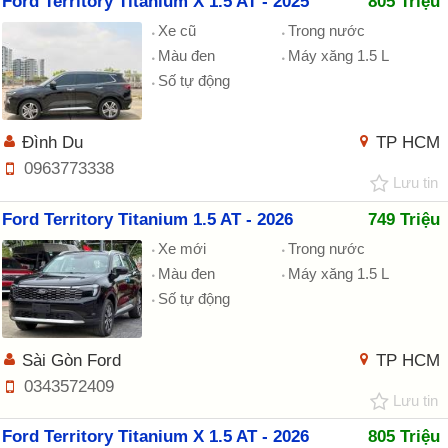
Ford Territory Titanium X 1.5 AT - 2025
805 Triệu
Xe cũ
Trong nước
Màu đen
Máy xăng 1.5 L
Số tự động
Đình Du
TP HCM
0963773338
Lưu tin
Ford Territory Titanium 1.5 AT - 2026
749 Triệu
Xe mới
Trong nước
Màu đen
Máy xăng 1.5 L
Số tự động
Sài Gòn Ford
TP HCM
0343572409
Lưu tin
Ford Territory Titanium X 1.5 AT - 2026
805 Triệu