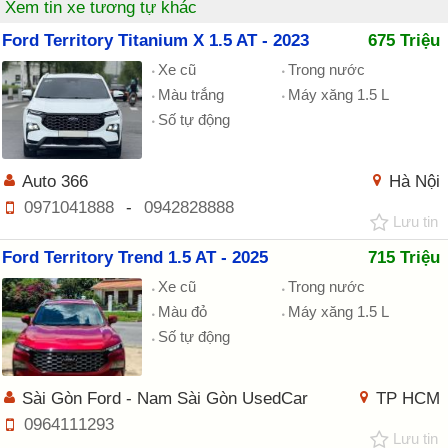
Xem tin xe tương tự khác
Ford Territory Titanium X 1.5 AT - 2023
675 Triệu
Xe cũ
Trong nước
Màu trắng
Máy xăng 1.5 L
Số tự động
Auto 366
Hà Nội
0971041888
-
0942828888
Lưu tin
Ford Territory Trend 1.5 AT - 2025
715 Triệu
Xe cũ
Trong nước
Màu đỏ
Máy xăng 1.5 L
Số tự động
Sài Gòn Ford - Nam Sài Gòn UsedCar
TP HCM
0964111293
Lưu tin