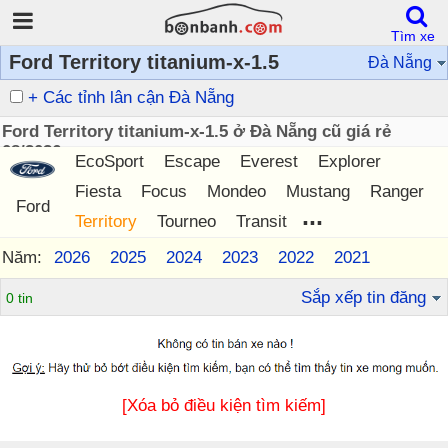
Tìm xe
Ford Territory titanium-x-1.5
Đà Nẵng
+ Các tỉnh lân cận Đà Nẵng
Ford Territory titanium-x-1.5 ở Đà Nẵng cũ giá rẻ
08/2026
EcoSport
Escape
Everest
Explorer
Fiesta
Focus
Mondeo
Mustang
Ranger
Ford
...
Territory
Tourneo
Transit
Năm:
2026
2025
2024
2023
2022
2021
Sắp xếp tin đăng
0 tin
[Xóa bỏ điều kiện tìm kiếm]