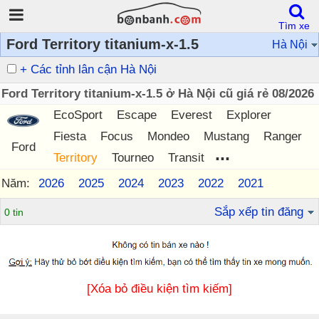
Tìm xe
Ford Territory titanium-x-1.5
Hà Nội
+ Các tỉnh lân cận Hà Nội
Ford Territory titanium-x-1.5 ở Hà Nội cũ giá rẻ 08/2026
EcoSport
Escape
Everest
Explorer
Fiesta
Focus
Mondeo
Mustang
Ranger
Ford
...
Territory
Tourneo
Transit
Năm:
2026
2025
2024
2023
2022
2021
Sắp xếp tin đăng
0 tin
[Xóa bỏ điều kiện tìm kiếm]