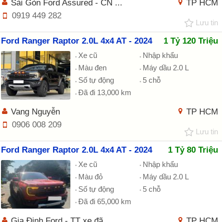
Sài Gòn Ford Assured - CN ...
TP HCM
0919 449 282
Lưu tin
Ford Ranger Raptor 2.0L 4x4 AT - 2024
1 Tỷ 120 Triệu
Xe cũ
Nhập khẩu
Màu đen
Máy dầu 2.0 L
Số tự động
5 chỗ
Đã đi 13,000 km
Vang Nguyễn
TP HCM
0906 008 209
Lưu tin
Ford Ranger Raptor 2.0L 4x4 AT - 2024
1 Tỷ 80 Triệu
Xe cũ
Nhập khẩu
Màu đỏ
Máy dầu 2.0 L
Số tự động
5 chỗ
Đã đi 65,000 km
Gia Định Ford - TT xe đã ...
TP HCM