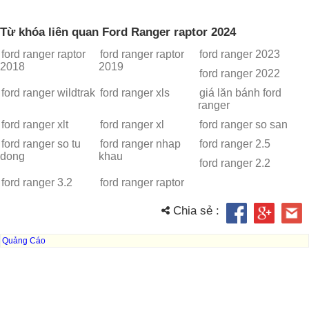
Từ khóa liên quan Ford Ranger raptor 2024
ford ranger raptor
ford ranger raptor
ford ranger 2023
2018
2019
ford ranger 2022
ford ranger wildtrak
ford ranger xls
giá lăn bánh ford
ranger
ford ranger xlt
ford ranger xl
ford ranger so san
ford ranger so tu
ford ranger nhap
ford ranger 2.5
dong
khau
ford ranger 2.2
ford ranger 3.2
ford ranger raptor
Chia sẻ :
Quảng Cáo