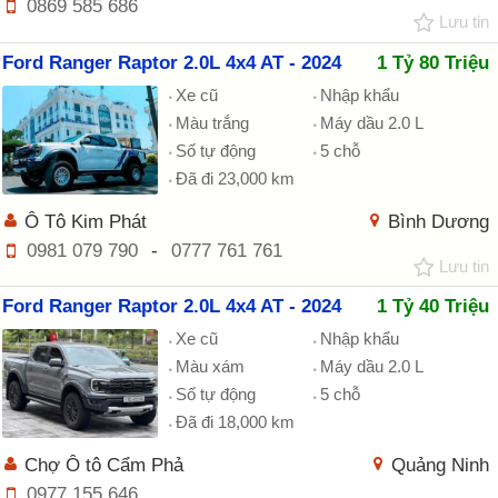
0869 585 686
Lưu tin
Ford Ranger Raptor 2.0L 4x4 AT - 2024
1 Tỷ 80 Triệu
Xe cũ
Nhập khẩu
Màu trắng
Máy dầu 2.0 L
Số tự động
5 chỗ
Đã đi 23,000 km
Ô Tô Kim Phát
Bình Dương
0981 079 790
-
0777 761 761
Lưu tin
Ford Ranger Raptor 2.0L 4x4 AT - 2024
1 Tỷ 40 Triệu
Xe cũ
Nhập khẩu
Màu xám
Máy dầu 2.0 L
Số tự động
5 chỗ
Đã đi 18,000 km
Chợ Ô tô Cẩm Phả
Quảng Ninh
0977 155 646