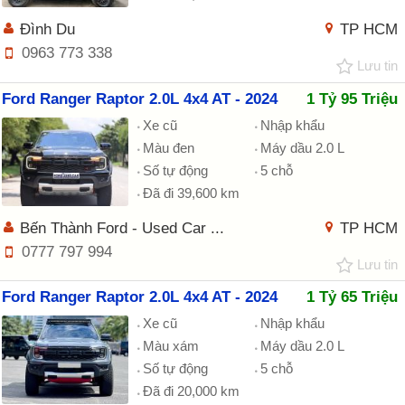
Đình Du
TP HCM
0963 773 338
Lưu tin
Ford Ranger Raptor 2.0L 4x4 AT - 2024
1 Tỷ 95 Triệu
Xe cũ
Nhập khẩu
Màu đen
Máy dầu 2.0 L
Số tự động
5 chỗ
Đã đi 39,600 km
Bến Thành Ford - Used Car ...
TP HCM
0777 797 994
Lưu tin
Ford Ranger Raptor 2.0L 4x4 AT - 2024
1 Tỷ 65 Triệu
Xe cũ
Nhập khẩu
Màu xám
Máy dầu 2.0 L
Số tự động
5 chỗ
Đã đi 20,000 km