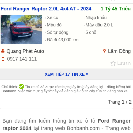
Ford Ranger Raptor 2.0L 4x4 AT - 2024
1 Tỷ 45 Triệu
Xe cũ
Nhập khẩu
Màu đỏ
Máy dầu 2.0 L
Số tự động
5 chỗ
Đã đi 43,000 km
Quang Phát Auto
Lâm Đồng
0917 141 111
Lưu tin
XEM TIẾP
17
TIN XE
Chú thích:
Tin xe cũ đã được xác thực giấy tờ (giấy đăng ký + đăng kiểm) bởi
Bonbanh. Việc xác thực giấy tờ này để đánh giá độ tin cậy của tin đăng bán xe
Trang
1
/ 2
Bạn đang tìm kiếm thông tin xe ô tô
Ford Ranger
raptor 2024
tại trang web Bonbanh.com - Trang web