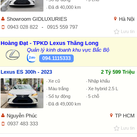
Đã đi 40,000 km
Showroom GIDLUXURIES
Hà Nội
0943 028 822
-
0915 559 797
Lưu tin
Hoàng Đạt - TPKD Lexus Thăng Long
Quản lý kinh doanh khu vực Bắc Bộ
094.1115333
Lexus ES 300h - 2023
2 Tỷ 599 Triệu
Xe cũ
Nhập khẩu
Màu trắng
Xe hybrid 2.5 L
Số tự động
5 chỗ
Đã đi 49,000 km
Nguyễn Phúc
TP HCM
0937 483 333
Lưu tin