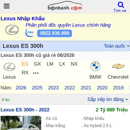
Tìm xe
Lexus Nhập Khẩu
Phân phối độc quyền Lexus chính hãng
0922.936.999
Lexus ES 300h
Toàn quốc
Lexus ES 300h cũ giá rẻ 08/2026
ES
GX
LM
LX
NX
...
RX
Lexus
BMW
Chevrolet
Năm:
2026
2025
2023
2022
2021
2020
2019
Sắp xếp tin đăng
4 tin
Lexus ES 300h - 2022
2 Tỷ 689 Triệu
Xe cũ
Nhập khẩu
Màu trắng
Xe hybrid 2.5 L