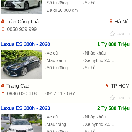
Số tự động
5 chỗ
Đã đi 26,000 km
Trần Công Luật
Hà Nội
0858 939 999
Lưu tin
Lexus ES 300h - 2020
1 Tỷ 880 Triệu
Xe cũ
Nhập khẩu
Màu xanh
Xe hybrid 2.5 L
Số tự động
5 chỗ
Trang Cao
TP HCM
0986 030 618
-
0917 117 697
Lưu tin
Lexus ES 300h - 2023
2 Tỷ 580 Triệu
Xe cũ
Nhập khẩu
Màu trắng
Xe hybrid 2.5 L
Số tự động
5 chỗ