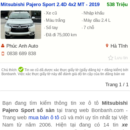
Mitsubishi Pajero Sport 2.4D 4x2 MT - 2019
538 Triệu
Xe cũ
Nhập khẩu
Màu trắng
Máy dầu 2.4 L
Số tay
7 chỗ
Đã đi 75,000 km
Phúc Anh Auto
Hà Tĩnh
0838 689 838
Lưu tin
Chú thích:
Tin xe cũ đã được xác thực giấy tờ (giấy đăng ký + đăng kiểm) bởi
Bonbanh. Việc xác thực giấy tờ này để đánh giá độ tin cậy của tin đăng bán xe
Trang
1
/ 1
Bạn đang tìm kiếm thông tin xe ô tô
Mitsubishi
Pajero Sport số sàn
tại trang web Bonbanh.com -
Trang web
mua bán ô tô
cũ và mới uy tín nhất tại Việt
Nam từ năm 2006. Hiện tại đang có 14 tin
xe