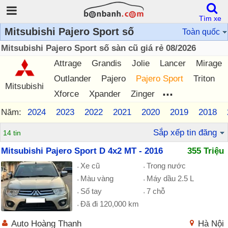
Tìm xe
Mitsubishi Pajero Sport số
Toàn quốc
Mitsubishi Pajero Sport số sàn cũ giá rẻ 08/2026
Attrage
Grandis
Jolie
Lancer
Mirage
Outlander
Pajero
Pajero Sport
Triton
Mitsubishi
...
Xforce
Xpander
Zinger
Năm:
2024
2023
2022
2021
2020
2019
2018
Sắp xếp tin đăng
14 tin
Mitsubishi Pajero Sport D 4x2 MT - 2016
355 Triệu
Xe cũ
Trong nước
Màu vàng
Máy dầu 2.5 L
Số tay
7 chỗ
Đã đi 120,000 km
Auto Hoàng Thanh
Hà Nội