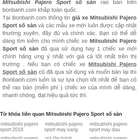
Mitsubishi Pajero Sport số sàn
rao bán trên
bonbanh.com khắp toàn quốc.
Tại Bonbanh.com thông tin
giá xe Mitsubishi Pajero
Sport số sàn
và các mẫu xe mới luôn được cập nhật
thường xuyên, đầy đủ và chính xác. Bạn có thể dễ
dàng tìm kiếm cho mình chiếc xe
Mitsubishi Pajero
Sport số sàn
đã qua sử dụng hay 1 chiếc xe mới
chính hãng ưng ý nhất với giá cả tốt nhất trên thị
trường . Nếu bạn có chiếc xe
Mitsubishi Pajero
Sport số sàn
cũ đã qua sử dụng và muốn bán lại thì
Bonbanh.com luôn là sự lựa chọn tốt nhất để bạn có
thể rao bán (miễn phí ) chiếc xe của mình dễ dàng,
nhanh chóng, đạt hiệu quả tức thì.
Từ khóa liên quan Mitsubishi Pajero Sport số sàn
mitsubishi pajero
mitsubishi pajero
mitsubishi pajero
sport 2018
sport may xang
sport may dau
mitsubishi pajero
giá lăn bánh
mitsubishi pajero