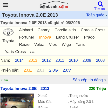
Tìm xe
Toyota Innova 2.0E 2013
Toàn quốc
Toyota Innova 2.0E 2013 cũ giá rẻ 08/2026
Alphard
Camry
Corolla altis
Corolla Cross
Fortuner
Innova
Land Cruiser
Prado
Toyota
Raize
Veloz
Vios
Wigo
Yaris
...
Yaris Cross
Năm:
2015
2014
2013
2012
2011
2010
2009
2008
Phiên bản:
2.0E
2.0J
2.0G
2.0V
Sắp xếp tin đăng
8 tin
Toyota Innova 2.0E - 2013
220 Triệu
Xe cũ
Trong nước
Màu Cát
Máy xăng 2.0 L
Số tay
8 chỗ