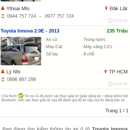
Ythoai Mlo
Đăk Lăk
0944 757 724
-
0977 757 724
Lưu tin
Toyota Innova 2.0E - 2013
235 Triệu
Xe cũ
Trong nước
Màu Cát
Máy xăng 2.0 L
Số tay
8 chỗ
Lý Nhi
TP HCM
0896 887 298
Lưu tin
Chú thích:
Tin xe cũ đã được xác thực giấy tờ (giấy đăng ký + đăng kiểm) bởi
Bonbanh. Việc xác thực giấy tờ này để đánh giá độ tin cậy của tin đăng bán xe
Trang
1
/ 1
Bạn đang tìm kiếm thông tin xe ô tô
Toyota Innova