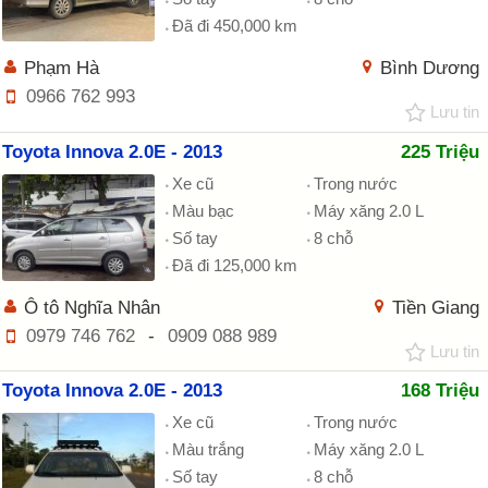
Đã đi 450,000 km
Phạm Hà
Bình Dương
0966 762 993
Lưu tin
Toyota Innova 2.0E - 2013
225 Triệu
Xe cũ
Trong nước
Màu bạc
Máy xăng 2.0 L
Số tay
8 chỗ
Đã đi 125,000 km
Ô tô Nghĩa Nhân
Tiền Giang
0979 746 762
-
0909 088 989
Lưu tin
Toyota Innova 2.0E - 2013
168 Triệu
Xe cũ
Trong nước
Màu trắng
Máy xăng 2.0 L
Số tay
8 chỗ