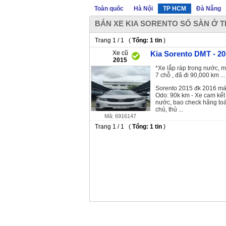
Toàn quốc
Hà Nội
TP HCM
Đà Nẵng
BÁN XE KIA SORENTO SỐ SÀN Ở 
Trang 1 / 1 (
Tổng: 1 tin
)
Xe cũ
Kia Sorento DMT - 20
2015
*Xe lắp ráp trong nước, m
7 chỗ , đã đi 90,000 km ...
Sorento 2015 đk 2016 máy
Odo: 90k km - Xe cam kế
nước, bao check hãng toàn
chủ, thủ ...
Mã: 6916147
Trang 1 / 1 (
Tổng: 1 tin
)