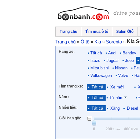
Trang chủ
Tìm mua ô tô
Salon Ôtô
Kia S
Trang chủ
»
Ô tô
»
Kia
»
Sorento
»
Hãng xe:
Tất cả
Audi
Bentley
Isuzu
Jaguar
Jeep
Mitsubishi
Nissan
Pe
Volkswagen
Volvo
Hã
Tình trạng xe:
Tất cả
Xe mới
X
Năm :
Tất cả
Từ năm
Nhiên liệu:
Tất cả
Xăng
Diesel
Giới hạn giá: