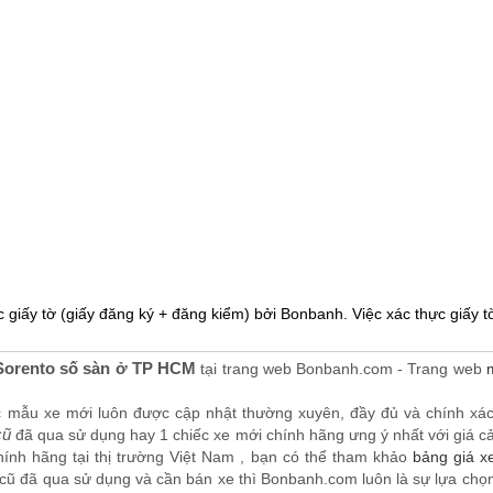
 giấy tờ (giấy đăng ký + đăng kiểm) bởi Bonbanh. Việc xác thực giấy tờ
Sorento số sàn ở TP HCM
tại trang web Bonbanh.com - Trang web
c mẫu xe mới luôn được cập nhật thường xuyên, đầy đủ và chính xá
cũ
đã qua sử dụng hay 1 chiếc xe mới chính hãng ưng ý nhất với giá cả t
nh hãng tại thị trường Việt Nam , bạn có thể tham khảo
bảng giá x
cũ đã qua sử dụng và cần bán xe thì Bonbanh.com luôn là sự lựa chọn 