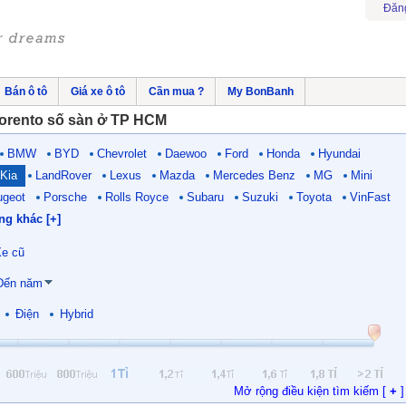
Đăn
Bán ô tô
Giá xe ô tô
Cần mua ?
My BonBanh
orento số sàn ở TP HCM
BMW
BYD
Chevrolet
Daewoo
Ford
Honda
Hyundai
Kia
LandRover
Lexus
Mazda
Mercedes Benz
MG
Mini
ugeot
Porsche
Rolls Royce
Subaru
Suzuki
Toyota
VinFast
ng khác [+]
e cũ
Đến năm
Điện
Hybrid
Mở rộng điều kiện tìm kiếm [
+
]