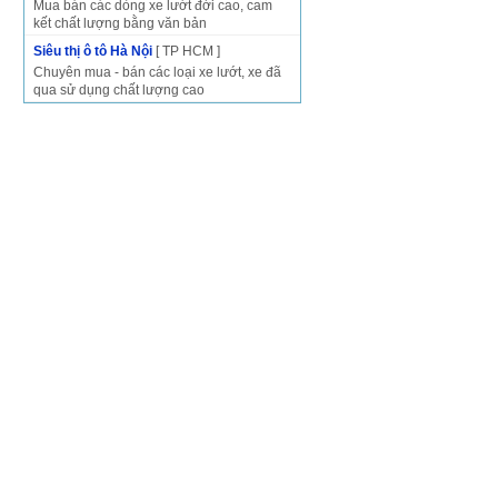
Mua bán các dòng xe lướt đời cao, cam
kết chất lượng bằng văn bản
Siêu thị ô tô Hà Nội
[ TP HCM ]
Chuyên mua - bán các loại xe lướt, xe đã
qua sử dụng chất lượng cao