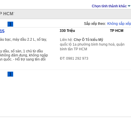
Chọn tỉnh thành khác
.
TP HCM
Sắp xếp theo:
Không sắp xế
1
15
330 Triệu
TP HCM
àu bạc, máy dầu 2.2 L, số tay,
Liên hệ:
Chợ Ô Tô kiểu Mỹ
quốc lộ 1a phường bình hưng hoà, quận
bình tân TP HCM
 dầu, số sàn, 1 chủ từ đầu
t không đâm đụng, không ngập
ĐT: 0981 292 973
 quốc. - Hỗ trợ sang tên đổi
1