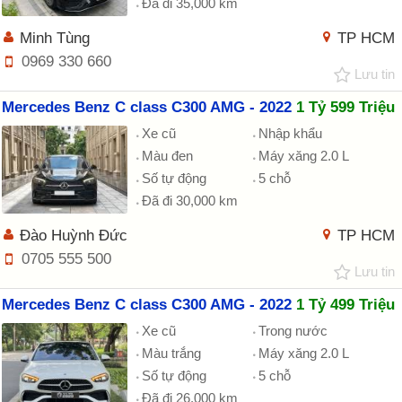
Đã đi 35,000 km
Minh Tùng
TP HCM
0969 330 660
Lưu tin
Mercedes Benz C class C300 AMG - 2022
1 Tỷ 599 Triệu
Xe cũ
Nhập khẩu
Màu đen
Máy xăng 2.0 L
Số tự động
5 chỗ
Đã đi 30,000 km
Đào Huỳnh Đức
TP HCM
0705 555 500
Lưu tin
Mercedes Benz C class C300 AMG - 2022
1 Tỷ 499 Triệu
Xe cũ
Trong nước
Màu trắng
Máy xăng 2.0 L
Số tự động
5 chỗ
Đã đi 26,000 km