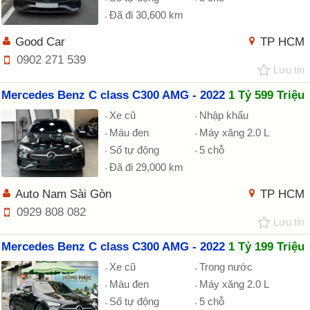
Đã đi 30,600 km
Good Car
TP HCM
0902 271 539
Lưu tin
Mercedes Benz C class C300 AMG - 2022
1 Tỷ 599 Triệu
Xe cũ
Nhập khẩu
Màu đen
Máy xăng 2.0 L
Số tự động
5 chỗ
Đã đi 29,000 km
Auto Nam Sài Gòn
TP HCM
0929 808 082
Lưu tin
Mercedes Benz C class C300 AMG - 2022
1 Tỷ 199 Triệu
Xe cũ
Trong nước
Màu đen
Máy xăng 2.0 L
Số tự động
5 chỗ