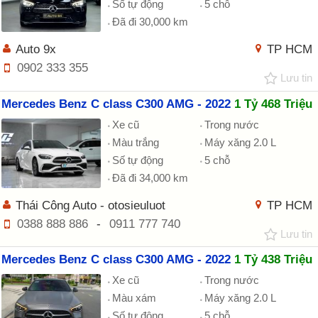
Số tự động
5 chỗ
Đã đi 30,000 km
Auto 9x
TP HCM
0902 333 355
Lưu tin
Mercedes Benz C class C300 AMG - 2022
1 Tỷ 468 Triệu
Xe cũ
Trong nước
Màu trắng
Máy xăng 2.0 L
Số tự động
5 chỗ
Đã đi 34,000 km
Thái Công Auto - otosieuluot
TP HCM
0388 888 886
-
0911 777 740
Lưu tin
Mercedes Benz C class C300 AMG - 2022
1 Tỷ 438 Triệu
Xe cũ
Trong nước
Màu xám
Máy xăng 2.0 L
Số tự động
5 chỗ