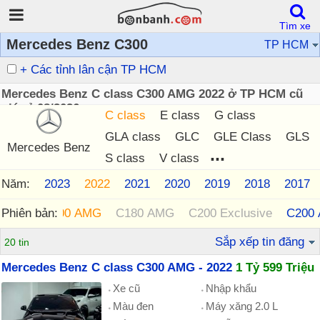
Tìm xe
Mercedes Benz C300
TP HCM
+ Các tỉnh lân cận TP HCM
Mercedes Benz C class C300 AMG 2022 ở TP HCM cũ
giá rẻ 08/2026
C class
E class
G class
GLA class
GLC
GLE Class
GLS
Mercedes Benz
...
S class
V class
Năm:
2024
2023
2022
2021
2020
2019
2018
2017
Phiên bản:
C300 AMG
C180 AMG
C200 Exclusive
C200 
Sắp xếp tin đăng
20 tin
Mercedes Benz C class C300 AMG - 2022
1 Tỷ 599 Triệu
Xe cũ
Nhập khẩu
Màu đen
Máy xăng 2.0 L