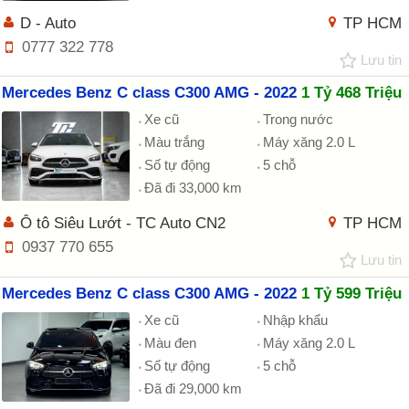
D - Auto
TP HCM
0777 322 778
Lưu tin
Mercedes Benz C class C300 AMG - 2022
1 Tỷ 468 Triệu
Xe cũ
Trong nước
Màu trắng
Máy xăng 2.0 L
Số tự động
5 chỗ
Đã đi 33,000 km
Ô tô Siêu Lướt - TC Auto CN2
TP HCM
0937 770 655
Lưu tin
Mercedes Benz C class C300 AMG - 2022
1 Tỷ 599 Triệu
Xe cũ
Nhập khẩu
Màu đen
Máy xăng 2.0 L
Số tự động
5 chỗ
Đã đi 29,000 km