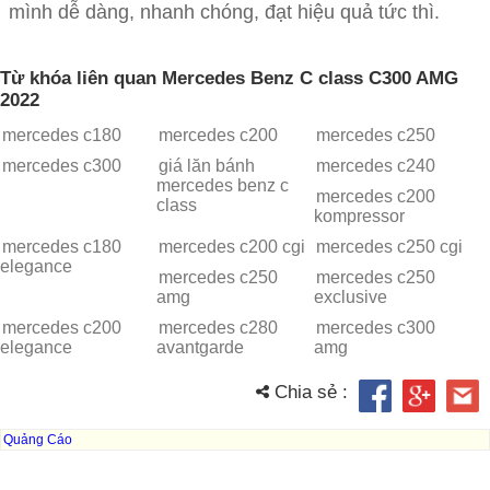
mình dễ dàng, nhanh chóng, đạt hiệu quả tức thì.
Từ khóa liên quan Mercedes Benz C class C300 AMG
2022
mercedes c180
mercedes c200
mercedes c250
mercedes c300
giá lăn bánh
mercedes c240
mercedes benz c
mercedes c200
class
kompressor
mercedes c180
mercedes c200 cgi
mercedes c250 cgi
elegance
mercedes c250
mercedes c250
amg
exclusive
mercedes c200
mercedes c280
mercedes c300
elegance
avantgarde
amg
Chia sẻ :
Quảng Cáo