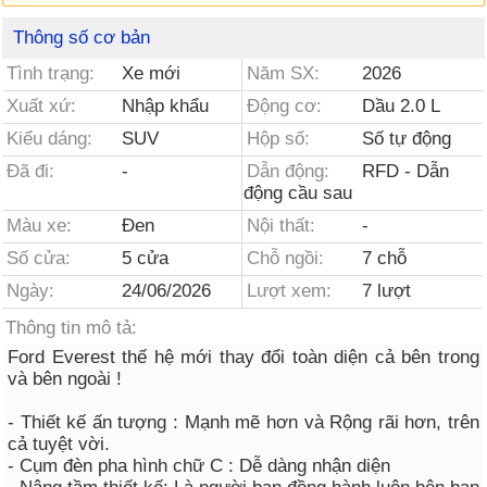
Thông số cơ bản
Tình trạng:
Xe mới
Năm SX:
2026
Xuất xứ:
Nhập khẩu
Động cơ:
Dầu 2.0 L
Kiểu dáng:
SUV
Hộp số:
Số tự động
Đã đi:
-
Dẫn động:
RFD - Dẫn
động cầu sau
Màu xe:
Đen
Nội thất:
-
Số cửa:
5 cửa
Chỗ ngồi:
7 chỗ
Ngày:
24/06/2026
Lượt xem:
7 lượt
Thông tin mô tả:
Ford Everest thế hệ mới thay đổi toàn diện cả bên trong
và bên ngoài !
- Thiết kế ấn tượng : Mạnh mẽ hơn và Rộng rãi hơn, trên
cả tuyệt vời.
- Cụm đèn pha hình chữ C : Dễ dàng nhận diện