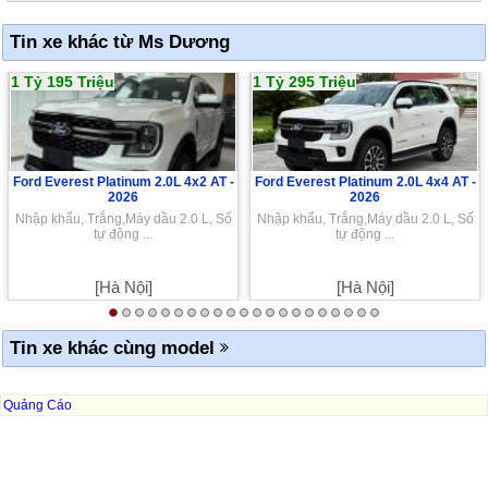
Tin xe khác từ Ms Dương
1 Tỷ 195 Triệu
1 Tỷ 295 Triệu
Ford Everest Platinum 2.0L 4x2 AT -
Ford Everest Platinum 2.0L 4x4 AT -
2026
2026
Nhập khẩu, Trắng,Máy dầu 2.0 L, Số
Nhập khẩu, Trắng,Máy dầu 2.0 L, Số
tự động ...
tự động ...
[Hà Nội]
[Hà Nội]
Tin xe khác cùng model
Quảng Cáo