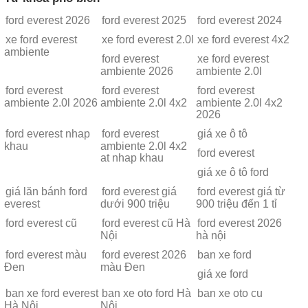
ford everest 2026
ford everest 2025
ford everest 2024
xe ford everest
xe ford everest 2.0l
xe ford everest 4x2
ambiente
ford everest
xe ford everest
ambiente 2026
ambiente 2.0l
ford everest
ford everest
ford everest
ambiente 2.0l 2026
ambiente 2.0l 4x2
ambiente 2.0l 4x2
2026
ford everest nhap
ford everest
giá xe ô tô
khau
ambiente 2.0l 4x2
ford everest
at nhap khau
giá xe ô tô ford
giá lăn bánh ford
ford everest giá
ford everest giá từ
everest
dưới 900 triệu
900 triệu đến 1 tỉ
ford everest cũ
ford everest cũ Hà
ford everest 2026
Nội
hà nội
ford everest màu
ford everest 2026
ban xe ford
Đen
màu Đen
giá xe ford
ban xe ford everest
ban xe oto ford Hà
ban xe oto cu
Hà Nội
Nội