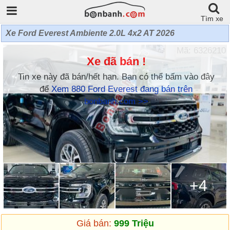
Tìm xe
Xe Ford Everest Ambiente 2.0L 4x2 AT 2026
Mã: 6326210
Xe đã bán !
Tin xe này đã bán/hết hạn. Bạn có thể bấm vào đây
để
Xem 880 Ford Everest đang bán trên
bonbanh.com >>
+4
Giá bán:
999 Triệu