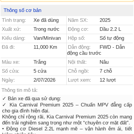
Thông số cơ bản
Tình trạng:
Xe đã dùng
Năm SX:
2025
Xuất xứ:
Trong nước
Động cơ:
Dầu 2.2 L
Kiểu dáng:
Van/Minivan
Hộp số:
Số tự động
Đã đi:
11,000 Km
Dẫn động:
FWD - Dẫn
động cầu trước
Màu xe:
Trắng
Nội thất:
Nâu
Số cửa:
5 cửa
Chỗ ngồi:
7 chỗ
Ngày:
2/07/2026
Lượt xem:
12 lượt
Thông tin mô tả:
✓ Bán xe đã qua sử dụng:
✓ Kia Carnival Premium 2025 – Chuẩn MPV đẳng cấp
cho gia đình hiện đại.
Không chỉ rộng rãi, Kia Carnival Premium 2025 còn mang
đến trải nghiệm sang trọng như một “chuyên cơ mặt đất”.
• Động cơ Diesel 2.2L mạnh mẽ – vận hành êm ái, tiết