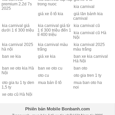
premium 2.2d 7s
trong nuoc
kia carnival
2025
giá xe ô tô kia
giá lăn bánh kia
carnival
kia carnival giá
kia carnival giá từ
kia carnival cũ
dưới 1 tỉ 300 triệu
1 tỉ 300 triệu đến 1
kia carnival cũ Hà
tỉ 400 triệu
Nội
kia carnival 2025
kia carnival màu
kia carnival 2025
hà nội
trắng
màu trắng
ban xe kia
giá xe kia
ban xe kia carnival
Hà Nội
ban xe oto kia Hà
ban xe oto cu
ban oto
Nội
oto cu
oto gia tren 1 ty
oto gia tu 1 ty den
mua bán ô tô
mua ban oto ha
1,5 ty
noi
xe oto cũ Hà Nội
Phiên bản Mobile Bonbanh.com