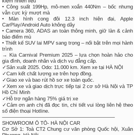
kiệm nhiên liệu
• Công suất 199Hp, mô-men xoắn 440Nm – bốc nhưng
vẫn cực kỳ mượt mà
• Màn hình cong đôi 12.3 inch hiện đại, Apple
CarPlay/Android Auto không dây
• Camera 360, ADAS an toàn thông minh, giữ làn & cảnh
báo điểm mù
• Thiết kế SUV lai MPV sang trọng – nổi bật trên mọi hành
trình
→ Kia Carnival Premium 2025 – lựa chọn hoàn hảo cho
gia đình, doanh nhân và dịch vụ đẳng cấp.
✓Sản xuất 2025. Odo: 11.000 km. Xem xe tại HÀ NỘI
✓Cam kết chất lượng xe trên hợp đồng.
✓Giao xe và bao rút hồ sơ xe toàn quốc.
✓Xem xe và giao dịch trực tiếp tại 2 cơ sở Hà Nội và TP
Hồ Chí Minh
✓Hỗ trợ ngân hàng 75% giá trị xe
✓Cảm ơn anh chị đã đọc tin, chi tiết vui lòng liên hệ theo
số điện thoại Hotline.
——————————————————————
SHOWROOM Ô TÔ- HÀ NỘI CAR
Cơ Sở 1: Toà CT2 Chung cư văn phòng Quốc hội, Xuân