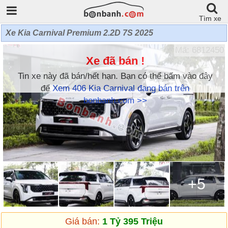
Tìm xe
Xe Kia Carnival Premium 2.2D 7S 2025
Mã: 6812450
Xe đã bán !
Tin xe này đã bán/hết hạn. Bạn có thể bấm vào đây
để
Xem 406 Kia Carnival đang bán trên
bonbanh.com >>
+5
Giá bán:
1 Tỷ 395 Triệu