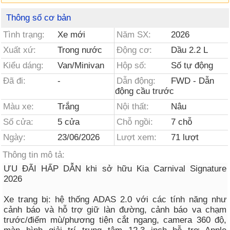
Thông số cơ bản
Tình trạng:
Xe mới
Năm SX:
2026
Xuất xứ:
Trong nước
Động cơ:
Dầu 2.2 L
Kiểu dáng:
Van/Minivan
Hộp số:
Số tự động
Đã đi:
-
Dẫn động:
FWD - Dẫn
động cầu trước
Màu xe:
Trắng
Nội thất:
Nâu
Số cửa:
5 cửa
Chỗ ngồi:
7 chỗ
Ngày:
23/06/2026
Lượt xem:
71 lượt
Thông tin mô tả:
ƯU ĐÃI HẤP DẪN khi sở hữu Kia Carnival Signature
2026
Xe trang bị: hệ thống ADAS 2.0 với các tính năng như
cảnh báo và hỗ trợ giữ làn đường, cảnh báo va chạm
trước/điểm mù/phương tiện cắt ngang, camera 360 độ,