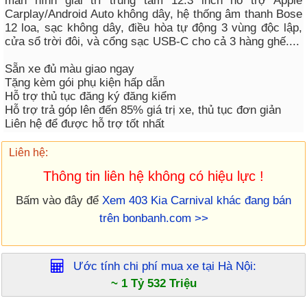
màn hình giải trí trung tâm 12.3 inch hỗ trợ Apple
Carplay/Android Auto không dây, hệ thống âm thanh Bose
12 loa, sạc không dây, điều hòa tự động 3 vùng độc lập,
cửa sổ trời đôi, và cổng sạc USB-C cho cả 3 hàng ghế....
Sẵn xe đủ màu giao ngay
Tặng kèm gói phụ kiện hấp dẫn
Hỗ trợ thủ tục đăng ký đăng kiểm
Hỗ trợ trả góp lên đến 85% giá trị xe, thủ tục đơn giản
Liên hệ để được hỗ trợ tốt nhất
Liên hệ:
Thông tin liên hệ không có hiệu lực !
Bấm vào đây để
Xem 403 Kia Carnival khác đang bán
trên bonbanh.com >>
Ước tính chi phí mua xe tại
Hà Nội
:
~ 1 Tỷ 532 Triệu