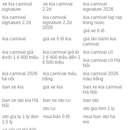
xe kia carnival
xe kia carnival
kia carnival
signature
2.2d
signature 2026
kia carnival
kia carnival
kia carnival lap rap
signature 2.2d
signature 2.2d
trong nuoc
2026
giá xe ô tô
kia carnival
giá xe ô tô kia
giá lăn bánh kia
carnival
kia carnival giá
kia carnival giá từ
kia carnival cũ
dưới 1 tỉ 400 triệu
1 tỉ 400 triệu đến 1
kia carnival cũ Hà
tỉ 500 triệu
Nội
kia carnival 2026
kia carnival màu
kia carnival 2026
hà nội
trắng
màu trắng
ban xe kia
giá xe kia
ban xe kia carnival
Hà Nội
ban xe oto kia Hà
ban xe oto cu
ban oto
Nội
oto cu
oto gia tren 1 ty
oto gia tu 1 ty den
mua bán ô tô
mua ban oto ha
1,5 ty
noi
xe oto cũ Hà Nội