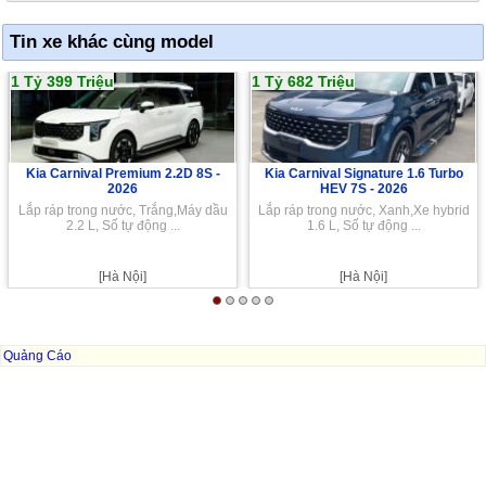
Tin xe khác cùng model
1 Tỷ 399 Triệu
1 Tỷ 682 Triệu
Kia Carnival Premium 2.2D 8S -
Kia Carnival Signature 1.6 Turbo
2026
HEV 7S -
2026
Lắp ráp trong nước, Trắng,Máy dầu
Lắp ráp trong nước, Xanh,Xe hybrid
2.2 L, Số tự động ...
1.6 L, Số tự động ...
[Hà Nội]
[Hà Nội]
Quảng Cáo