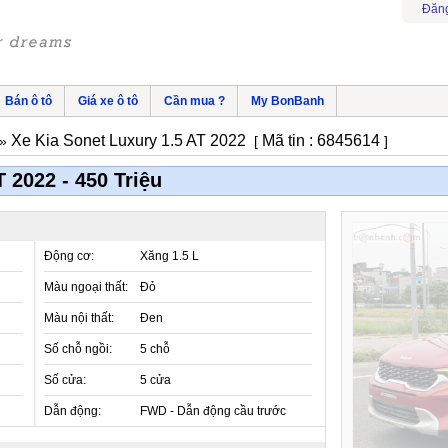
Đăng
Bán ô tô
Giá xe ô tô
Cần mua ?
My BonBanh
Xe Kia Sonet Luxury 1.5 AT 2022
Mã tin : 6845614
»
[
]
 2022 - 450 Triệu
Động cơ:
Xăng 1.5 L
Màu ngoại thất:
Đỏ
Màu nội thất:
Đen
Số chỗ ngồi:
5 chỗ
Số cửa:
5 cửa
Dẫn động:
FWD - Dẫn động cầu trước