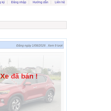
 ký
Đăng nhập
Hướng dẫn
Liên hệ
Đăng ngày 1/08/2026 . Xem 9 lượt
Xe đã bán !