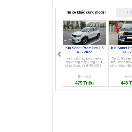
Tin xe khác cùng model
Tin
Kia Sonet Premium 1.5
Kia Sonet P
AT - 2022
AT - 
Xe cũ lắp ráp trong nước,
Xe cũ lắp ráp
màu trắng,máy xăng 1.5 L,
màu xanh,máy 
số tự động, đã đi 80,000 km
số tự động, đã
...
...
[Hà Nội]
[Hà N
475 Triệu
448 T