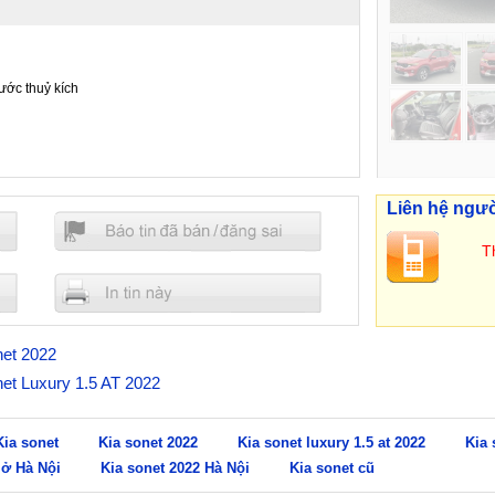
ước thuỷ kích
Liên hệ ngư
Th
net 2022
onet Luxury 1.5 AT 2022
Kia sonet
Kia sonet 2022
Kia sonet luxury 1.5 at 2022
Kia 
 ở Hà Nội
Kia sonet 2022 Hà Nội
Kia sonet cũ