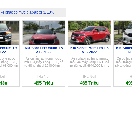
 xe khác có mức giá xấp xỉ (± 10%)
remium 1.5
Kia Sonet Premium 1.5
Kia Sonet Premium 1.5
Kia Sone
2022
AT - 2022
AT - 2022
AT
 trong nước,
Xe cũ lắp ráp trong nước,
Xe cũ lắp ráp trong nước,
Xe cũ lắp 
xăng 1.5 L,
màu đỏ,máy xăng 1.5 L, số
màu đỏ,máy xăng 1.5 L, số
màu trắng,
 đi 69,000 km
tự động, đã đi 16,000 km ...
tự động, đã đi 40,000 km ...
số tự động,
ội]
[Hà Nội]
[Hà Nội]
[H
riệu
495 Triệu
465 Triệu
495