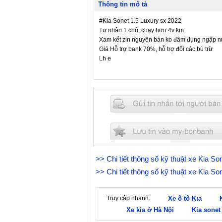
Thông tin mô tả
#Kia Sonet 1.5 Luxury sx 2022
Tư nhân 1 chủ, chạy hơn 4v km
Xam kết zin nguyên bản ko đâm đụng ngập n
Giá Hỗ trợ bank 70%, hỗ trợ đổi các bù trừ
Lh e
>> Chi tiết thông số kỹ thuật xe Kia So
>> Chi tiết thông số kỹ thuật xe Kia S
Truy cập nhanh:
Xe ô tô Kia
Xe kia ở Hà Nội
Kia sonet