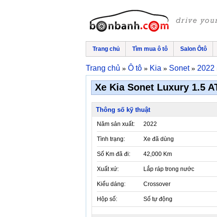
Trang chủ
Tìm mua ô tô
Salon Ôtô
Trang chủ
Ô tô
Kia
Sonet
2022
»
»
»
»
Xe Kia Sonet Luxury 1.5 AT
Thông số kỹ thuật
Năm sản xuất:
2022
Tình trạng:
Xe đã dùng
Số Km đã đi:
42,000 Km
Xuất xứ:
Lắp ráp trong nước
Kiểu dáng:
Crossover
Hộp số:
Số tự động