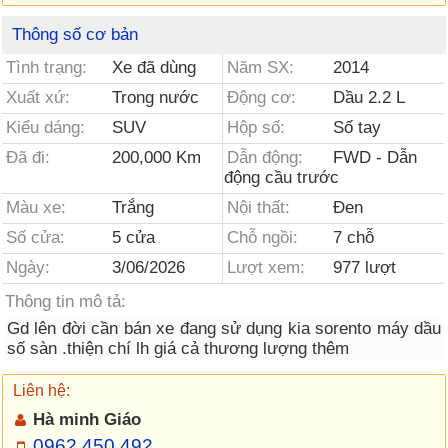
Thông số cơ bản
Tình trạng:
Xe đã dùng
Năm SX:
2014
Xuất xứ:
Trong nước
Động cơ:
Dầu 2.2 L
Kiểu dáng:
SUV
Hộp số:
Số tay
Đã đi:
200,000 Km
Dẫn động:
FWD - Dẫn
động cầu trước
Màu xe:
Trắng
Nội thất:
Đen
Số cửa:
5 cửa
Chỗ ngồi:
7 chỗ
Ngày:
3/06/2026
Lượt xem:
977 lượt
Thông tin mô tả:
Gd lên đời cần bán xe đang sử dụng kia sorento máy dầu
số sàn .thiện chí lh giá cả thương lượng thêm
Liên hệ:
Hà minh Giáo
0962 450 492