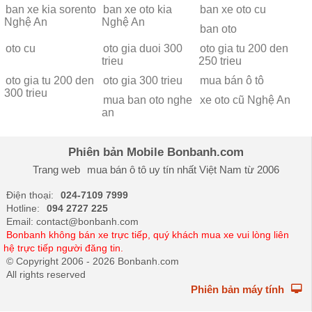
ban xe kia sorento
ban xe oto kia
ban xe oto cu
Nghệ An
Nghệ An
ban oto
oto cu
oto gia duoi 300
oto gia tu 200 den
trieu
250 trieu
oto gia tu 200 den
oto gia 300 trieu
mua bán ô tô
300 trieu
mua ban oto nghe
xe oto cũ Nghệ An
an
Phiên bản Mobile Bonbanh.com
Trang web
mua bán ô tô
uy tín nhất Việt Nam từ 2006
Điện thoại:
024-7109 7999
Hotline:
094 2727 225
Email: contact@bonbanh.com
Bonbanh không bán xe trực tiếp, quý khách mua xe vui lòng liên
hệ trực tiếp người đăng tin.
© Copyright 2006 - 2026 Bonbanh.com
All rights reserved
Phiên bản máy tính