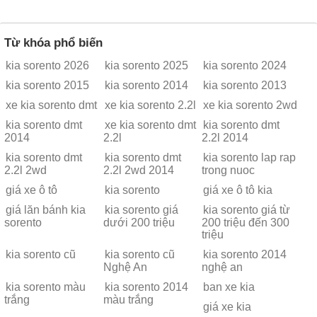
Từ khóa phổ biến
kia sorento 2026
kia sorento 2025
kia sorento 2024
kia sorento 2015
kia sorento 2014
kia sorento 2013
xe kia sorento dmt
xe kia sorento 2.2l
xe kia sorento 2wd
kia sorento dmt
xe kia sorento dmt
kia sorento dmt
2014
2.2l
2.2l 2014
kia sorento dmt
kia sorento dmt
kia sorento lap rap
2.2l 2wd
2.2l 2wd 2014
trong nuoc
giá xe ô tô
kia sorento
giá xe ô tô kia
giá lăn bánh kia
kia sorento giá
kia sorento giá từ
sorento
dưới 200 triệu
200 triệu đến 300
triệu
kia sorento cũ
kia sorento cũ
kia sorento 2014
Nghệ An
nghệ an
kia sorento màu
kia sorento 2014
ban xe kia
trắng
màu trắng
giá xe kia