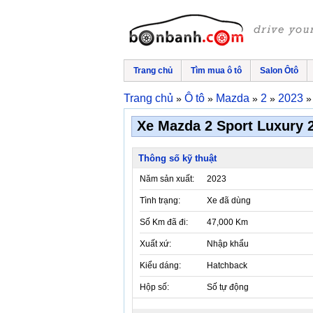
Trang chủ
Tìm mua ô tô
Salon Ôtô
Trang chủ
Ô tô
Mazda
2
2023
»
»
»
»
Xe Mazda 2 Sport Luxury 2
Thông số kỹ thuật
Năm sản xuất:
2023
Tình trạng:
Xe đã dùng
Số Km đã đi:
47,000 Km
Xuất xứ:
Nhập khẩu
Kiểu dáng:
Hatchback
Hộp số:
Số tự động