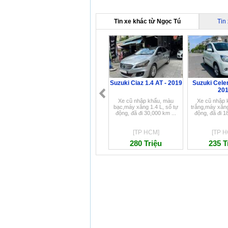
Tin xe khác từ Ngọc Tú
Tin
Suzuki Ciaz 1.4 AT - 2019
Suzuki Celer
20
Xe cũ nhập khẩu, màu
Xe cũ nhập 
bạc,máy xăng 1.4 L, số tự
trắng,máy xăng
động, đã đi 30,000 km ...
động, đã đi 1
[TP HCM]
[TP H
280 Triệu
235 T