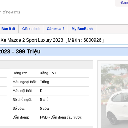
Đăng
Bán ô tô
Giá xe ô tô
Cần mua ?
My BonBanh
Xe Mazda 2 Sport Luxury 2023
Mã tin : 6800926
»
[
]
023 - 399 Triệu
Động cơ:
Xăng 1.5 L
Màu ngoại thất:
Trắng
Màu nội thất:
Đen
Số chỗ ngồi:
5 chỗ
Số cửa:
5 cửa
Dẫn động:
FWD - Dẫn động cầu trước