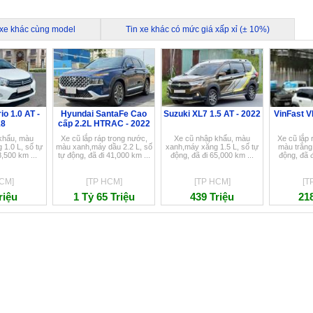
 xe khác cùng model
Tin xe khác có mức giá xấp xỉ (± 10%)
io 1.0 AT -
Hyundai SantaFe Cao
Suzuki XL7 1.5 AT - 2022
VinFast V
18
cấp 2.2L HTRAC - 2022
khẩu, màu
Xe cũ lắp ráp trong nước,
Xe cũ nhập khẩu, màu
Xe cũ lắp 
 1.0 L, số tự
màu xanh,máy dầu 2.2 L, số
xanh,máy xăng 1.5 L, số tự
màu trắng,
8,500 km ...
tự động, đã đi 41,000 km ...
động, đã đi 65,000 km ...
động, đã đ
CM]
[TP HCM]
[TP HCM]
[T
riệu
1 Tỷ 65 Triệu
439 Triệu
218