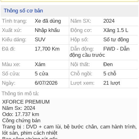
Thông số cơ bản
Tình trạng:
Xe đã dùng
Năm SX:
2024
Xuất xứ:
Nhập khẩu
Động cơ:
Xăng 1.5 L
Kiểu dáng:
SUV
Hộp số:
Số tự động
Đã đi:
17,700 Km
Dẫn động:
FWD - Dẫn
động cầu trước
Màu xe:
Xám
Nội thất:
Đen
Số cửa:
5 cửa
Chỗ ngồi:
5 chỗ
Ngày:
6/07/2026
Lượt xem:
21 lượt
Thông tin mô tả:
XFORCE PREMIUM
Năm Sx: 2024
Odo: 17.737 km
Công chứng bán
Trang bị : DVD + cam lùi, bệ bước chân, cam hành trình,
lót sàn, phim cách nhiệt