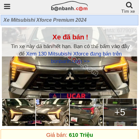
Tìm xe
Xe Mitsubishi Xforce Premium 2024
Mã: 6779074
Xe đã bán !
Tin xe này đã bán/hết hạn. Bạn có thể bấm vào đây
để
Xem 130 Mitsubishi Xforce đang bán trên
bonbanh.com >>
+5
Giá bán:
610 Triệu