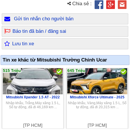
Chia sẻ :
Gửi tin nhắn cho người bán
Báo tin đã bán / đăng sai
Lưu tin xe
Tin xe khác từ Mitsubishi Trường Chinh Ucar
515 Triệu
645 Triệu
Mitsubishi Xpander 1.5 AT -
2022
Mitsubishi Xforce Ultimate -
2025
Nhập khẩu, Trắng,Máy xăng 1.5 L,
Nhập khẩu, Vàng,Máy xăng 1.5 L, Số
Số tự động, đã đi 46,169 km ...
tự động, đã đi 20,315 km ...
[TP HCM]
[TP HCM]