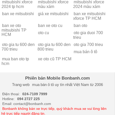
mitsubishi xforce
mitsubishi xforce
mitsubishi xforce
2024 tp hcm
màu xám
2024 màu xám
ban xe mitsubishi
giá xe mitsubishi
ban xe mitsubishi
xforce TP HCM
ban xe oto
ban xe oto cu
ban oto
mitsubishi TP
oto cu
oto gia duoi 700
HCM
trieu
oto gia tu 600 den
oto gia tu 600 den
oto gia 700 trieu
700 trieu
800 trieu
mua bán ô tô
mua ban oto tp
xe oto cũ TP HCM
hcm
Phiên bản Mobile Bonbanh.com
Trang web
mua bán ô tô
uy tín nhất Việt Nam từ 2006
Điện thoại:
024-7109 7999
Hotline:
094 2727 225
Email: contact@bonbanh.com
Bonbanh không bán xe trực tiếp, quý khách mua xe vui lòng liên
hệ trực tiếp người đăng tin.