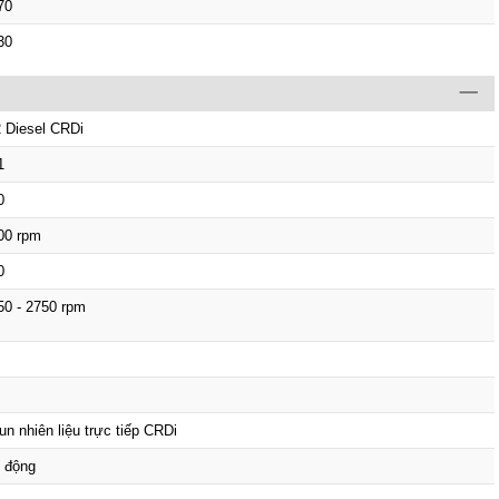
70
30
2 Diesel CRDi
1
0
00 rpm
0
50 - 2750 rpm
un nhiên liệu trực tiếp CRDi
 động