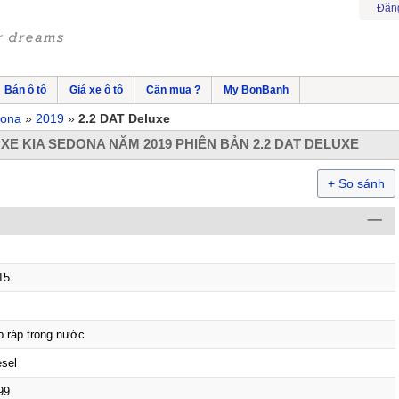
Đăn
Bán ô tô
Giá xe ô tô
Cần mua ?
My BonBanh
ona
2019
2.2 DAT Deluxe
 XE KIA SEDONA NĂM 2019 PHIÊN BẢN 2.2 DAT DELUXE
+ So sánh
15
p ráp trong nước
esel
99