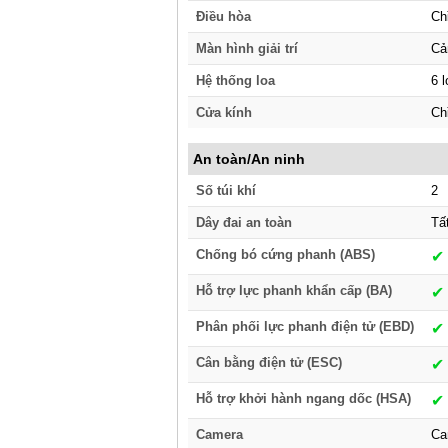
Điều hòa
Ch
Màn hình giải trí
Cả
Hệ thống loa
6 l
Cửa kính
Ch
An toàn/An ninh
Số túi khí
2
Dây đai an toàn
Tấ
Chống bó cứng phanh (ABS)
✔︎
Hỗ trợ lực phanh khẩn cấp (BA)
✔︎
Phân phối lực phanh điện tử (EBD)
✔︎
Cân bằng điện tử (ESC)
✔︎
Hỗ trợ khởi hành ngang dốc (HSA)
✔︎
Camera
Ca