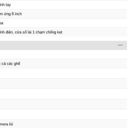
ỉnh tay
m ứng 8 inch
oa
ỉnh điện, cửa sổ lái 1 chạm chống kẹt
t cả các ghế
mera lùi