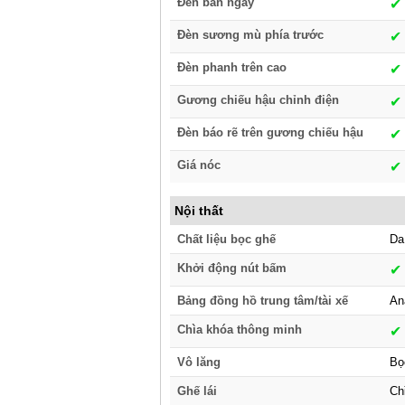
Đèn ban ngày
✔︎
Đèn sương mù phía trước
✔︎
Đèn phanh trên cao
✔︎
Gương chiếu hậu chỉnh điện
✔︎
Đèn báo rẽ trên gương chiếu hậu
✔︎
Giá nóc
✔︎
Nội thất
Chất liệu bọc ghế
Da
Khởi động nút bấm
✔︎
Bảng đồng hồ trung tâm/tài xế
An
Chìa khóa thông minh
✔︎
Vô lăng
Bọ
Ghế lái
Ch