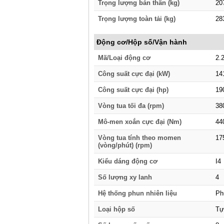
Trọng lượng bản thân (kg)
20
Trọng lượng toàn tải (kg)
28
Động cơ/Hộp số/Vận hành
Mã/Loại động cơ
2.
Công suất cực đại (kW)
14
Công suất cực đại (hp)
19
Vòng tua tối đa (rpm)
38
Mô-men xoắn cực đại (Nm)
44
Vòng tua tính theo momen
17
(vòng/phút) (rpm)
Kiểu dáng động cơ
I4
Số lượng xy lanh
4
Hệ thống phun nhiên liệu
Ph
Loại hộp số
Tự