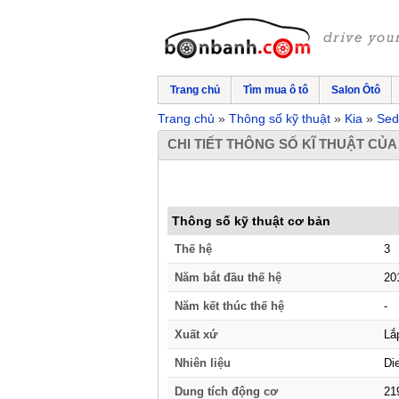
Trang chủ
Tìm mua ô tô
Salon Ôtô
Trang chủ
Thông số kỹ thuật
Kia
Sed
CHI TIẾT THÔNG SỐ KĨ THUẬT CỦA
Thông số kỹ thuật cơ bản
Thế hệ
3
Năm bắt đầu thế hệ
20
Năm kết thúc thế hệ
-
Xuất xứ
Lắ
Nhiên liệu
Di
Dung tích động cơ
21