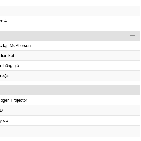
ro 4
c lập McPherson
liên kết
a thông gió
a đặc
logen Projector
D
y cá