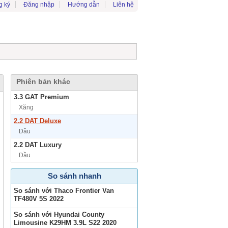
g ký
Đăng nhập
Hướng dẫn
Liên hệ
Phiên bản khác
3.3 GAT Premium
Xăng
2.2 DAT Deluxe
Dầu
2.2 DAT Luxury
Dầu
So sánh nhanh
So sánh với Thaco Frontier Van
TF480V 5S 2022
So sánh với Hyundai County
Limousine K29HM 3.9L S22 2020