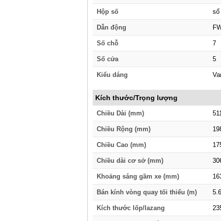
Hộp số
số
Dẫn động
FW
Số chỗ
7
Số cửa
5
Kiểu dáng
Va
Kích thước/Trọng lượng
Chiều Dài (mm)
51
Chiều Rộng (mm)
19
Chiều Cao (mm)
17
Chiều dài cơ sở (mm)
30
Khoảng sáng gầm xe (mm)
16
Bán kính vòng quay tối thiểu (m)
5.
Kích thước lốp/lazang
23