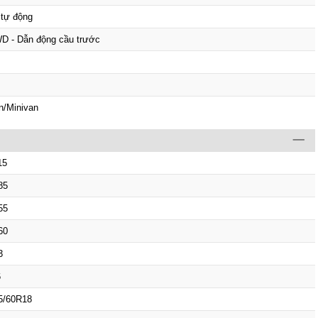
 tự động
D - Dẫn động cầu trước
n/Minivan
15
85
55
60
3
6
5/60R18