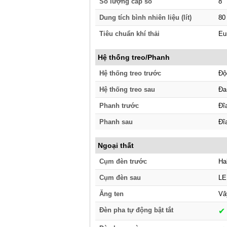
Số lượng cấp số
8
Dung tích bình nhiên liệu (lít)
80
Tiêu chuẩn khí thải
Eu
Hệ thống treo/Phanh
Hệ thống treo trước
Độ
Hệ thống treo sau
Đa 
Phanh trước
Đĩ
Phanh sau
Đĩ
Ngoại thất
Cụm đèn trước
Ha
Cụm đèn sau
LE
Ăng ten
Vâ
Đèn pha tự động bật tắt
✔︎