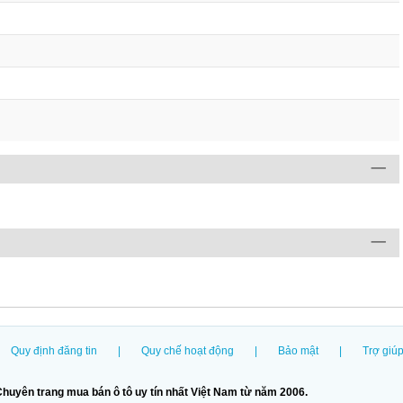
Quy định đăng tin
|
Quy chế hoạt động
|
Bảo mật
|
Trợ giú
huyên trang mua bán ô tô uy tín nhất Việt Nam từ năm 2006.